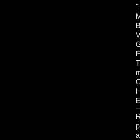
-
M
B
V
G
F
T
m
H
E
R
p