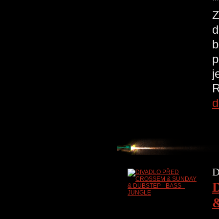
*
Z
d
b
p
j
R
d
D