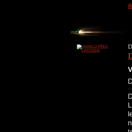
a
D
V
D
L
l
n
t