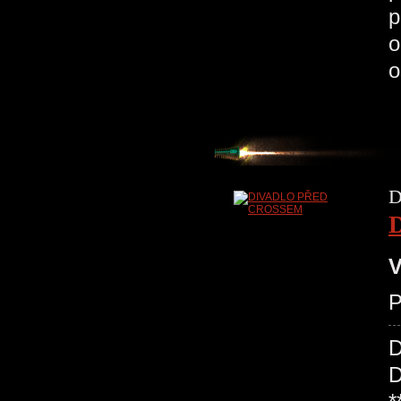
p
o
o
D
V
P
D
D