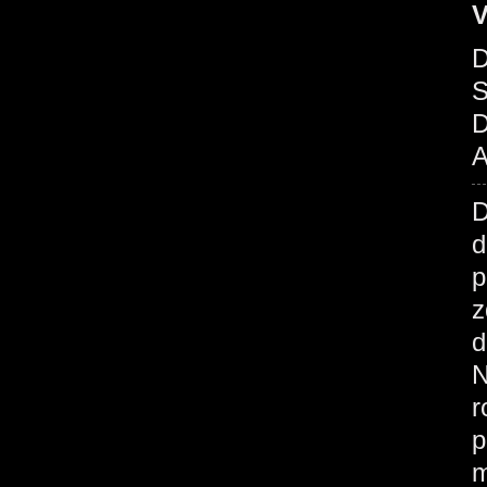
V
D
S
D
A
d
p
z
d
N
r
p
m