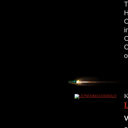
H
C
K
V