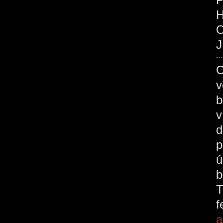
O
J
C
v
b
v
d
p
ú
b
T
a