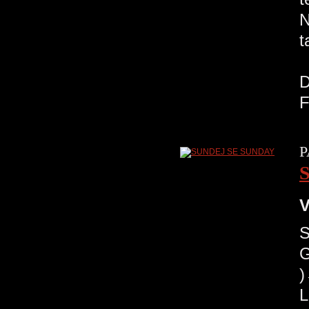
N
t
R
D
F
P
V
G
)
L