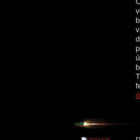
C
v
b
v
d
p
ú
b
T
d
D