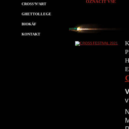
OZNAČIT VŠE
CROSS’N’ART
GHETTOLLEGE
BIOKÁF
KONTAKT
K
P
H
E
V
v
N
P