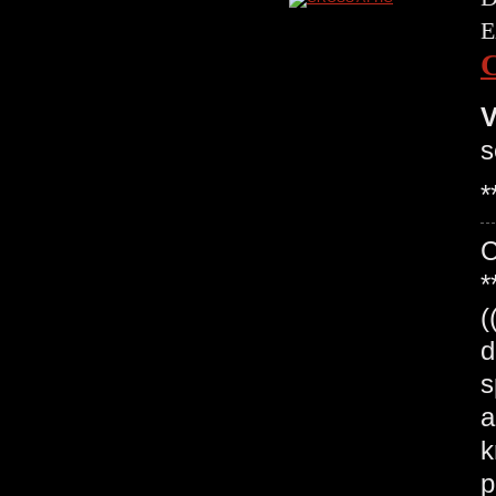
E
V
s
*
*
(
d
s
a
k
p