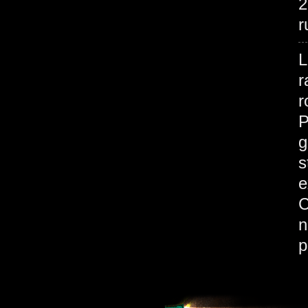
2
r
L
r
r
P
g
s
e
C
n