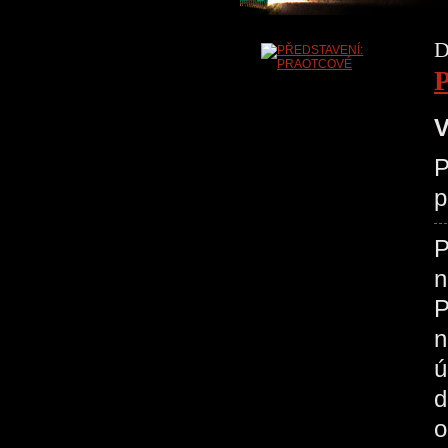
D
V
P
p
P
n
P
n
ú
d
o