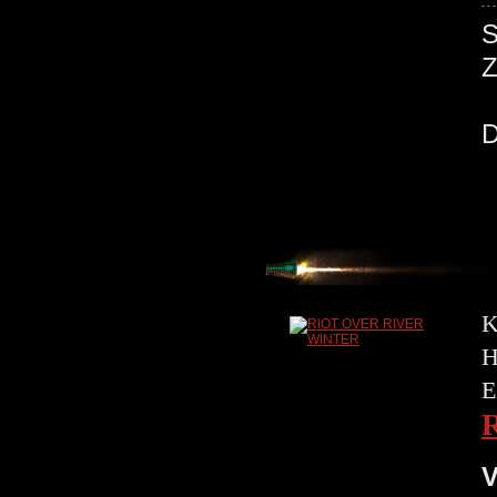
K
H
E
V