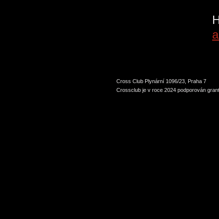
P
H
a
Cross Club Plynární 1096/23, Praha 7
Crossclub je v roce 2024 podporován grant