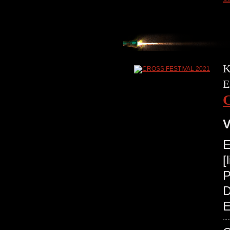
K
E
V
E
[
P
D
E