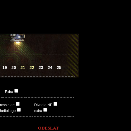
19
20
21
22
23
24
25
Extra
ross’n’art
Divadlo NP
hettollege
extra