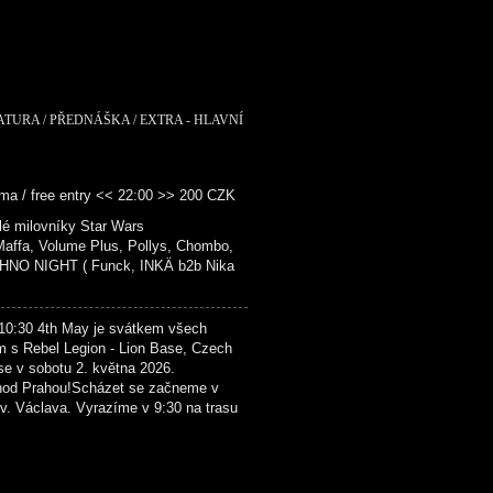
RATURA / PŘEDNÁŠKA / EXTRA - HLAVNÍ
ma / free entry << 22:00 >> 200 CZK
é milovníky Star Wars
fa, Volume Plus, Pollys, Chombo,
NO NIGHT ( Funck, INKÄ b2b Nika
4th May je svátkem všech
m s Rebel Legion - Lion Base, Czech
se v sobotu 2. května 2026.
hod Prahou!Scházet se začneme v
. Václava. Vyrazíme v 9:30 na trasu