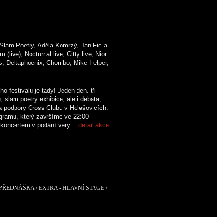
lam Poetry, Adéla Komrzý, Jan Fic a
), Nocturnal live, Citty live, Nior
Deltaphoenix, Chombo, Mike Helper,
festivalu je tady! Jeden den, tři
 slam poetry exhibice, ale i debata,
a podpory Cross Clubu v Holešovicích.
ogramu, který završíme ve 22:00
a koncertem v podání very…
detail akce
 PŘEDNÁŠKA / EXTRA - HLAVNÍ STAGE /