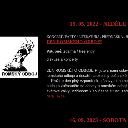
15. 05. 2022 - NEDĚLE
KONCERT / PARTY / LITERATURA / PŘEDNÁŠKA - H
DEN ROMSKÉHO ODBOJE
Vstupné:
zdarma / free entry
diskuze a koncerty
DEN ROMSKÉHO ODBOJE Přijďte s námi oslavit 
romského odboje a desáté narozeniny občans
Prožijte den plný vzpomínek, zábavy, ochutnejt
hudbu a zúčastněte se debaty o romském odboji
světové války. Vzhledem k současné situaci za
detail akce
16. 09. 2023 - SOBOTA