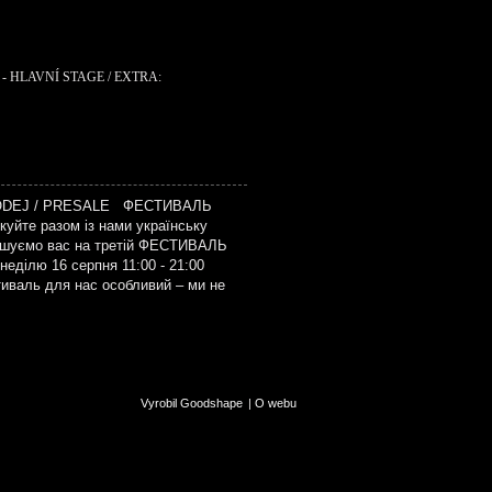
- HLAVNÍ STAGE / EXTRA:
ODEJ / PRESALE ФЕСТИВАЛЬ
уйте разом із нами українську
рошуємо вас на третій ФЕСТИВАЛЬ
еділю 16 серпня 11:00 - 21:00
тиваль для нас особливий – ми не
Vyrobil Goodshape
|
O webu