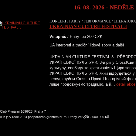
16. 08. 2026 - NEDĚLE
KONCERT / PARTY / PERFORMANCE / LITERATURA 
UKRAINIAN CULTURE FESTIVAL 3
Vstupné:
/ Entry fee 200 CZK
UA interpreti a tradiční lidové sbory a další
UKRAINIAN CULTURE FESTIVAL 3 PŘEDPR
УКРАЇНСЬКОЇ КУЛЬТУРИ: 3-й рік у Cross!Святк
культуру, свободу та креативність.Щиро зап
УКРАЇНСЬКОЇ КУЛЬТУРИ, який відбудеться у н
перед клубом Cross в Празі. Цьогорічний фес
лише продовжуємо традицію, а й…
detail akce
Club Plynární 1096/23, Praha 7
lub je v roce 2024 podporován grantem hl. m. Prahy ve výši 2.000.000 Kč