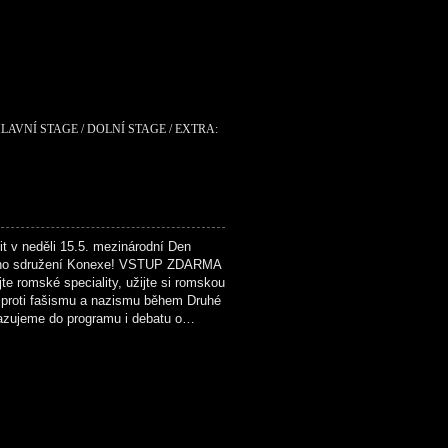
LAVNÍ STAGE / DOLNÍ STAGE / EXTRA:
v neděli 15.5. mezinárodní Den
kého sdružení Konexe! VSTUP ZDARMA
e romské speciality, užijte si romskou
 proti fašismu a nazismu během Druhé
řazujeme do programu i debatu o…