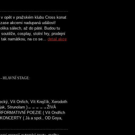
 v opět v pražském klubu Cross konat
zase akcemi nadupaná událost!
olika sálech, až do páté. Budou tu
soutěže, cosplay, stolní hry, prodejní
n tak namátkou, na co se…
detail akce
- HLAVNÍ STAGE:
ý, Vít Onřich, Vít Krejčík, Xerodoth
 Kašjak, Strunolam )→→→→→ŽIVÁ
FORMATIVNÍ POEZIE ( Vít Ondřich
KONCERTY ( Já a spol., OD Goya,