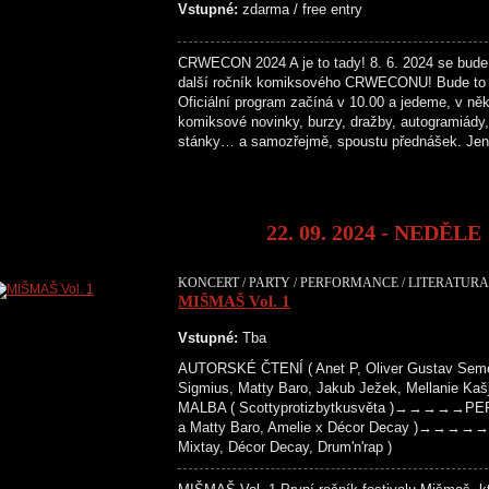
Vstupné:
zdarma / free entry
CRWECON 2024 A je to tady! 8. 6. 2024 se bude
další ročník komiksového CRWECONU! Bude to 
Oficiální program začíná v 10.00 a jedeme, v něk
komiksové novinky, burzy, dražby, autogramiády, 
stánky… a samozřejmě, spoustu přednášek. Je
22. 09. 2024 - NEDĚLE
KONCERT / PARTY / PERFORMANCE / LITERATURA 
MIŠMAŠ Vol. 1
Vstupné:
Tba
AUTORSKÉ ČTENÍ ( Anet P, Oliver Gustav Semeck
Sigmius, Matty Baro, Jakub Ježek, Mellanie
MALBA ( Scottyprotizbytkusvěta )→→→→→PER
a Matty Baro, Amelie x Décor Decay )→→→→→
Mixtay, Décor Decay, Drum'n'rap )