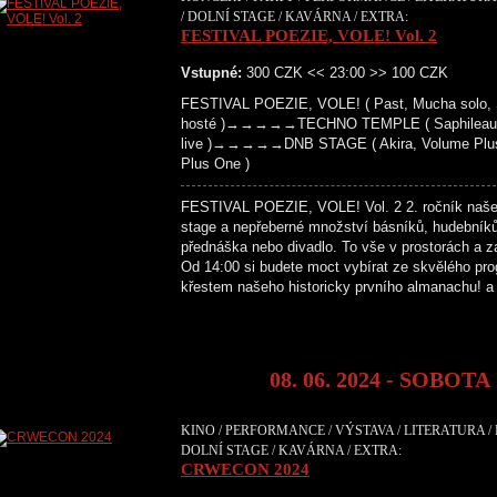
/ DOLNÍ STAGE / KAVÁRNA / EXTRA:
FESTIVAL POEZIE, VOLE! Vol. 2
Vstupné:
300 CZK << 23:00 >> 100 CZK
FESTIVAL POEZIE, VOLE! ( Past, Mucha solo, S
hosté )→→→→→TECHNO TEMPLE ( Saphileaum (live
live )→→→→→DNB STAGE ( Akira, Volume Plus, 
Plus One )
FESTIVAL POEZIE, VOLE! Vol. 2 2. ročník našeho 
stage a nepřeberné množství básníků, hudebníků,
přednáška nebo divadlo. To vše v prostorách a z
Od 14:00 si budete moct vybírat ze skvělého pr
křestem našeho historicky prvního almanachu! 
08. 06. 2024 - SOBOTA
KINO / PERFORMANCE / VÝSTAVA / LITERATURA /
DOLNÍ STAGE / KAVÁRNA / EXTRA:
CRWECON 2024