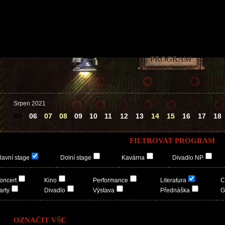
PROGRAM
Srpen 2021
05
06
07
08
09
10
11
12
13
14
15
16
17
18
FILTROVAT PROGRAM
lavní stage
Dolní stage
Kavárna
Divadlo NP
oncert
Kino
Performance
Literatura
C
arty
Divadlo
Výstava
Přednáška
G
OZNAČIT VŠE