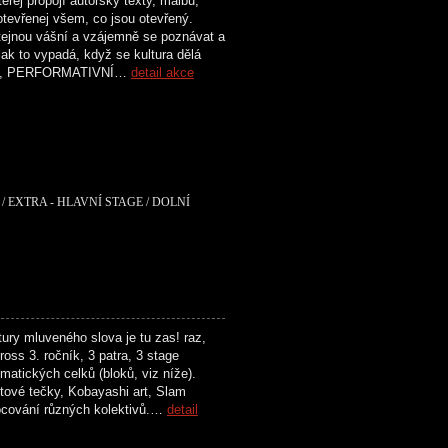
rej propojí autorský texty, malbu,
otevřenej všem, co jsou otevřený.
 stejnou vášní a vzájemně se poznávat a
ak to vypadá, když se kultura dělá
ENÍ, PERFORMATIVNÍ…
detail akce
/ EXTRA - HLAVNÍ STAGE / DOLNÍ
ry mluveného slova je tu zas! raz,
oss 3. ročník, 3 patra, 3 stage
matických celků (bloků, viz níže).
tové tečky, Kobayashi art, Slam
ocování různých kolektivů.…
detail