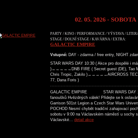
02. 05. 2026 - SOBOTA
PARTY / KINO / PERFORMANCE / VÝSTAVA / LITE
STAGE / DOLNÍ STAGE / KAVÁRNA / EXTRA:
GALACTIC EMPIRE
Vstupné:
DAY - zdarma / free entry, NIGHT zdar
STAR WARS DAY 10:30 ( Akce pro dospělé i mál
)→→→→→DNB FIRE ( Secret guest (DE), Tao Maf
Chris Tropic, Zakilo )→→→→→AIRCROSS TECH
77, Dana Foris )
GALACTIC EMPIRE STAR WARS DAY 10:30 
fanoušků Hvězdných válek! Přidejte se k oslavá
Garrison 501st Legion a Czech Star Wars Univer
POCHOD Nesmí chybět tradiční zahajovací poc
sobotu v 9:00 na Václavském náměstí u sochy sv
Václavské…
detail akce