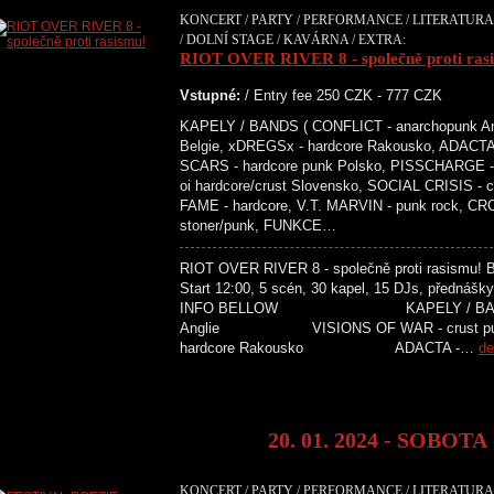
KONCERT / PARTY / PERFORMANCE / LITERATURA 
/ DOLNÍ STAGE / KAVÁRNA / EXTRA:
RIOT OVER RIVER 8 - společně proti ras
Vstupné:
/ Entry fee 250 CZK - 777 CZK
KAPELY / BANDS ( CONFLICT - anarchopunk An
Belgie, xDREGSx - hardcore Rakousko, ADACTA 
SCARS - hardcore punk Polsko, PISSCHARGE - 
oi hardcore/crust Slovensko, SOCIAL CRISIS -
FAME - hardcore, V.T. MARVIN - punk rock, C
stoner/punk, FUNKCE…
RIOT OVER RIVER 8 - společně proti rasismu! Ben
Start 12:00, 5 scén, 30 kapel, 15 DJs, přednášky
INFO BELLOW KAPELY / BANDS C
Anglie VISIONS OF WAR - crust
hardcore Rakousko ADACTA -…
de
20. 01. 2024 - SOBOTA
KONCERT / PARTY / PERFORMANCE / LITERATURA 