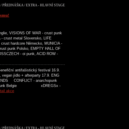
/ PŘEDNÁŠKA / EXTRA - HLAVNÍ STAGE
ismu!
glie, VISIONS OF WAR - crust punk
- crust metal Slovensko, LIFE
crust hardcore Německo, MUNICIA -
 crust punk Polsko, EMPTY HALL OF
ROSSCZECH - oi punk, ACID ROW -
efiční antifašistický festival 16.9.
, vegan jídlo + afterparty 17.9. ENG
ONFLICT - anarchopunk
 punk Belgie xDREGSx -
tail akce
/ PŘEDNÁŠKA / EXTRA - HLAVNÍ STAGE