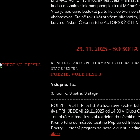
MIŠMAŠ Vol. 1 První ročník festivalu Mišmaš, kte
hudbu a vznikne tak nadupanej kulturní Mišmaš 
Vize je postupně budovat partu lidí, co tvoří se
obohacovat. Stejně tak ukázat všem příchozím, j
kurva s láskou.Čeká na tebe AUTORSKÝ ČT
29. 11. 2025 - SOBOTA
KONCERT / PARTY / PERFORMANCE / LITERATURA 
STAGE / EXTRA:
POEZIE, VOLE FEST 3
Vstupné:
Tba
3. ročník, 3 patra, 3 stage
POEZIE, VOLE FEST 3 Multižánrový svátek kultu
dva TŘI! JEDEM! 29.11.2025 od 14:00 v Clubu Cr
Tentokráte máme festival rozdělen do několika té
Kromě toho se můžete těšit na Pop-up od Inkous
Poetry Letošní program se nese v duchu sjedn
akce