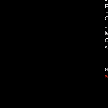
R
C
J
l
C
a