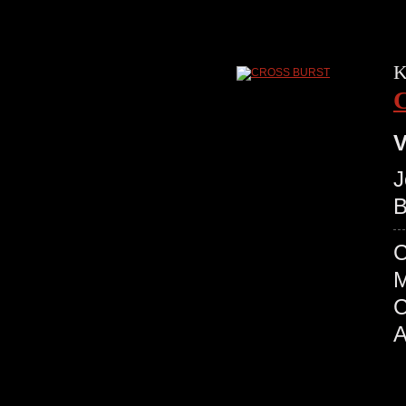
K
V
J
B