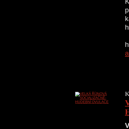
K
p
k
Š
a
K
V