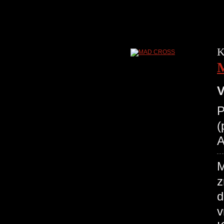
K
V
P
(
A
M
z
d
v