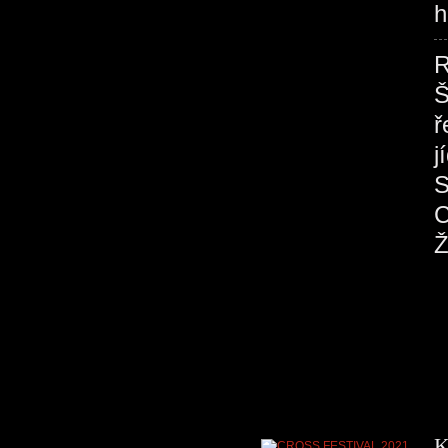
h
R
Š
ř
K