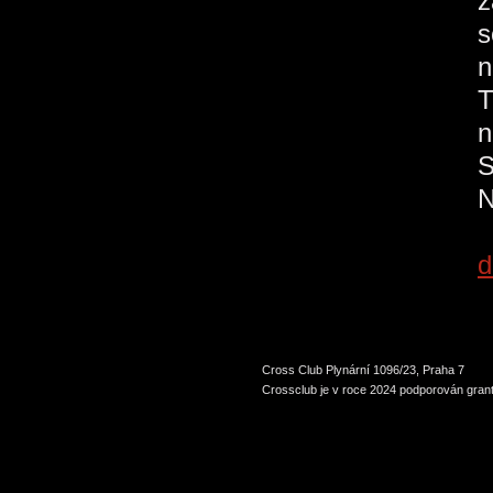
z
s
n
T
N
d
Cross Club Plynární 1096/23, Praha 7
Crossclub je v roce 2024 podporován grant