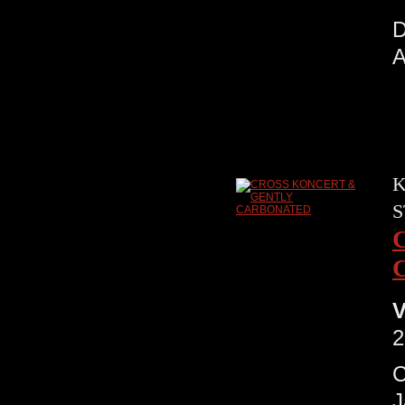
K
S
V
2
C
J