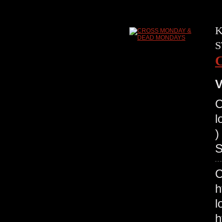
K
S
V
C
l
)
S
l
h