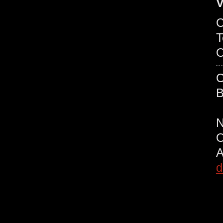
V
C
T
O
B
d