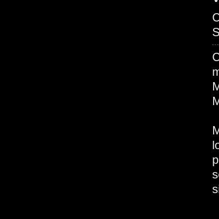
C
S
C
m
M
M
M
l
s
s