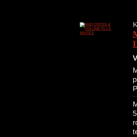
K
V
M
p
P
M
5
r
t