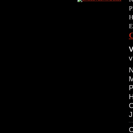
P
H
E
V
v
N
P
O
J
C