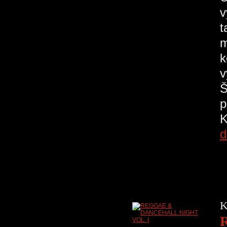
v
t
m
k
v
Š
p
K
d
K