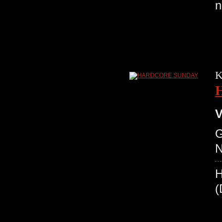
n
K
V
G
N