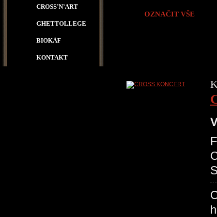
CROSS’N’ART
OZNAČIT VŠE
GHETTOLLEGE
BIOKÁF
KONTAKT
K
V
F
C
S
C
h