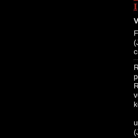
I
V
F
(
c
R
p
R
v
k
u