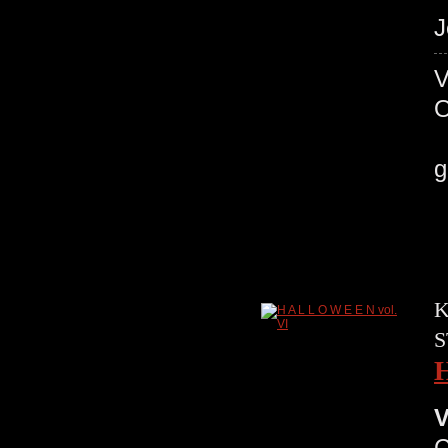
J
K
S
H
V
C