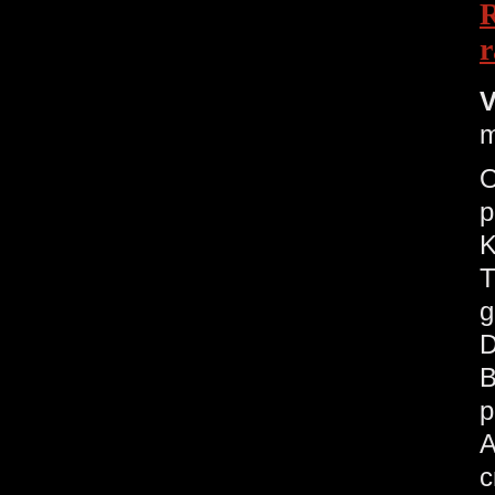
R
r
V
m
O
p
K
T
g
D
B
p
A
c