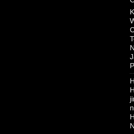
K
W
C
T
N
J
P
H
H
j
n