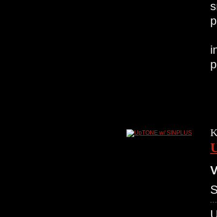
s
p
i
p
K
V
S
U