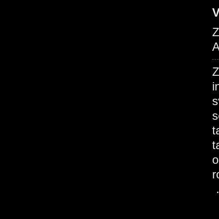
V
Z
A
Z
i
s
s
t
t
o
r