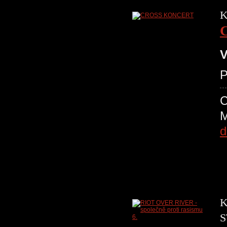
K
V
P
d
K
S