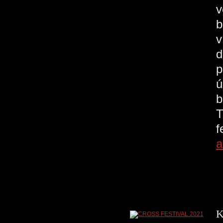
v
b
v
d
p
ú
b
T
a
K