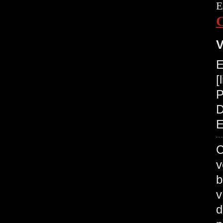
E
V
E
[
P
D
E
C
v
b
v
d