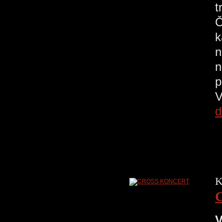
t
Č
k
n
n
p
V
d
K
V