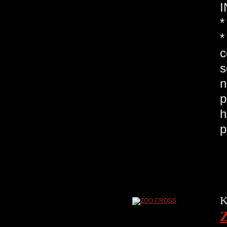
I
*
*
c
s
n
p
h
K