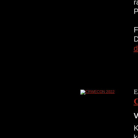
r
d
E
V
K
k