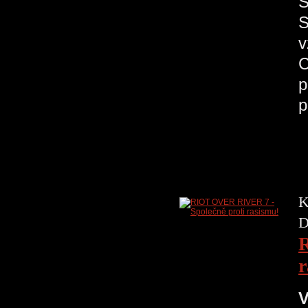
S
S
v
C
p
p
K
D
R
r
V