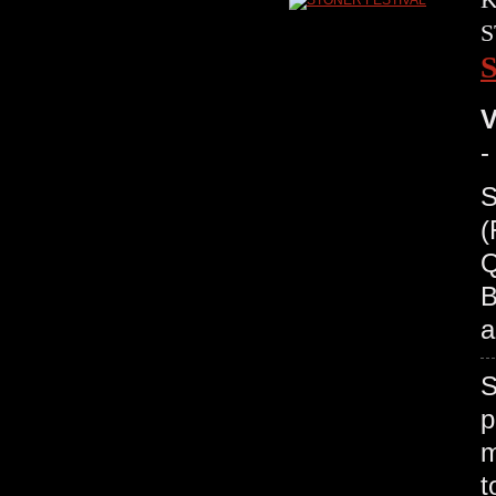
S
V
-
S
(
Q
B
a
S
p
m
t