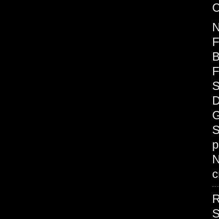
C
F
B
F
S
D
G
S
p
c
R
S