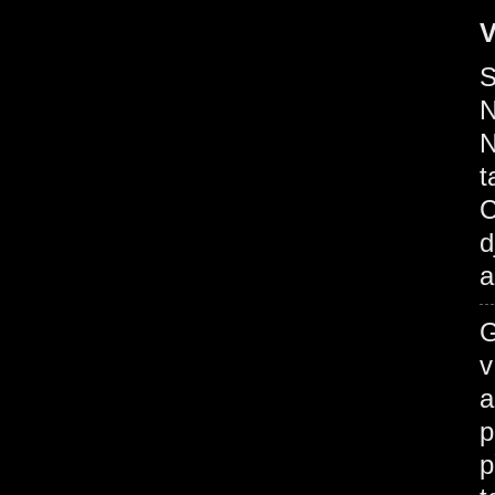
V
S
N
N
t
C
d
a
G
v
a
p
p