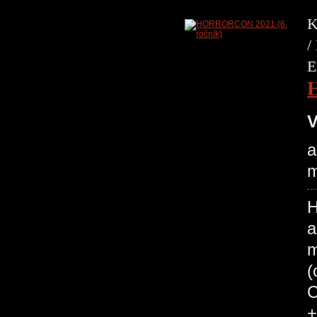
K
/
E
V
a
m
H
a
m
(
C
+