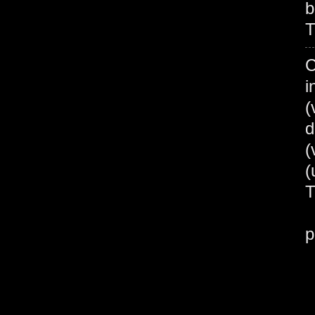
b
T
C
i
(
d
(
B
p