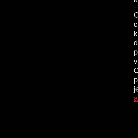
C
c
k
d
p
v
C
p
j
a