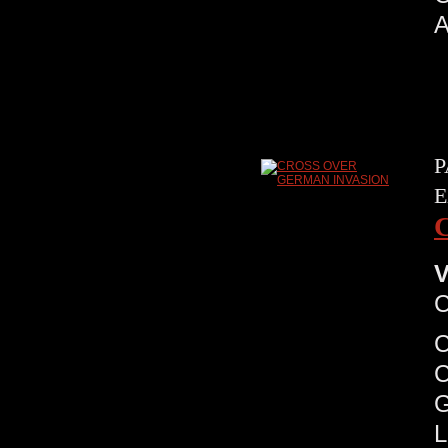
A
P
E
V
C
C
G
L