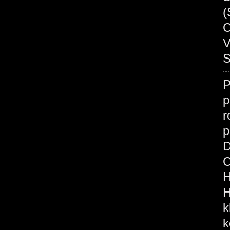
(
C
V
S
p
r
p
D
C
H
H
k
k