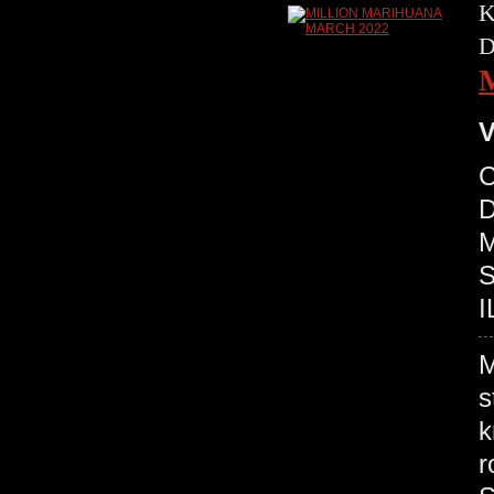
K
D
V
C
D
M
S
I
M
s
k
r