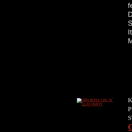
f
S
M
K
P
S