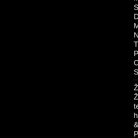
S
D
M
N
T
P
C
S
Ž
Ž
t
h
&