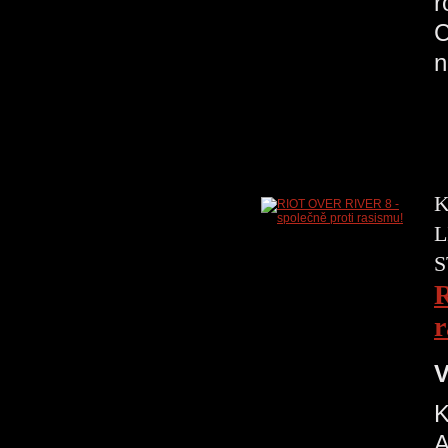
r
C
K
L
S
R
r
V
K
A