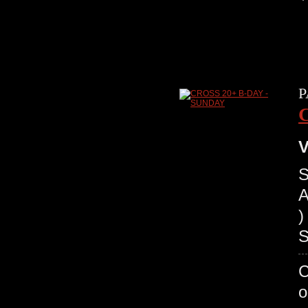
P
V
S
A
)
S
C
o