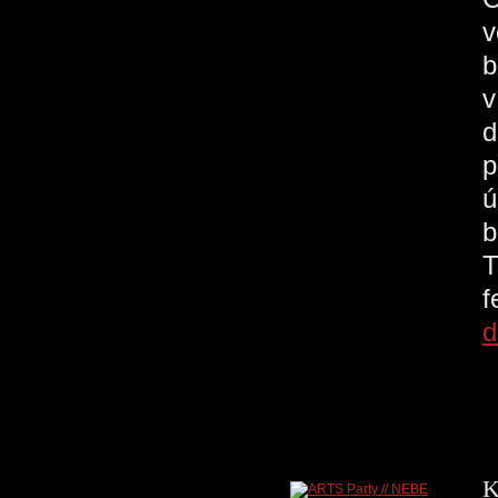
v
b
v
d
p
ú
b
T
d
K