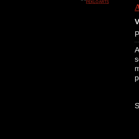
V
P
A
s
m
P
S