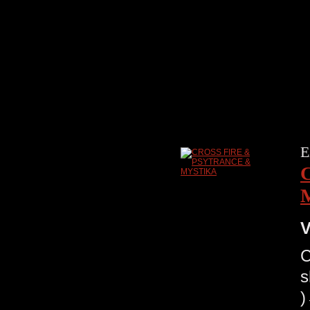
E
V
C
s