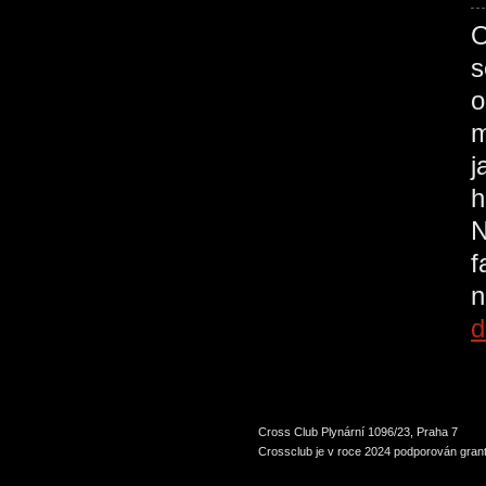
O
s
o
m
j
h
N
f
n
d
Cross Club Plynární 1096/23, Praha 7
Crossclub je v roce 2024 podporován grant