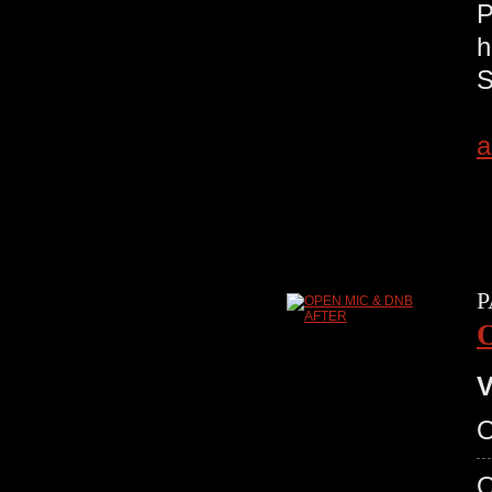
a
P
V
O