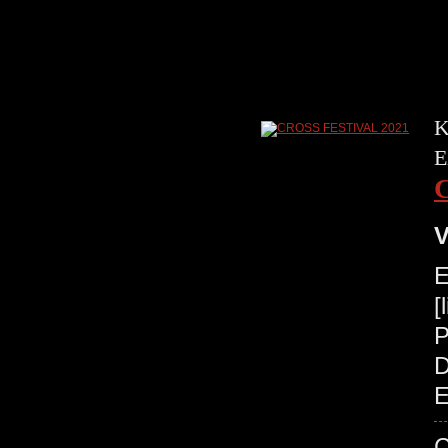
K
E
V
E
[
P
D
E
C