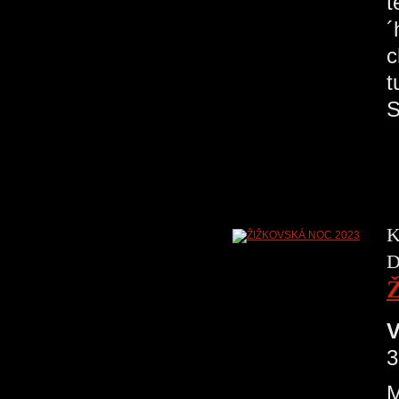
t
´
c
t
S
K
D
V
3
M