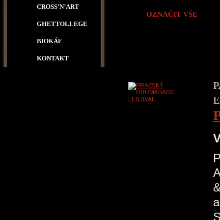
CROSS’N’ART
OZNAČIT VŠE
GHETTOLLEGE
BIOKÁF
KONTAKT
P
E
V
A
&
a
S