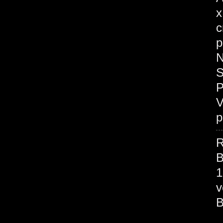
x
c
p
N
S
P
V
p
R
B
1
v