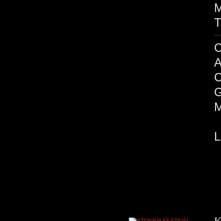
M
T
K