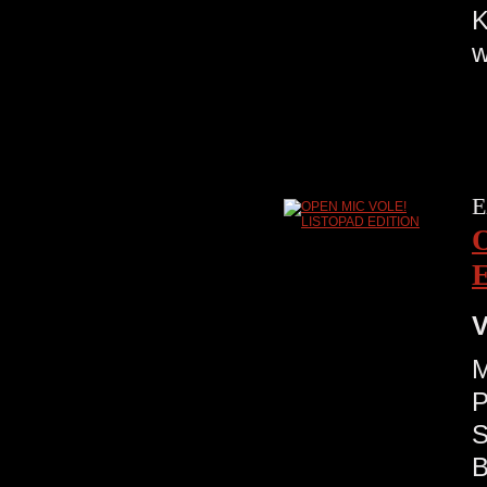
w
E
V
M
P
S
B