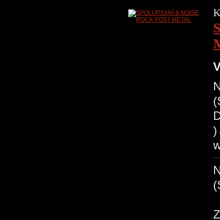
K
V
N
(
D
w