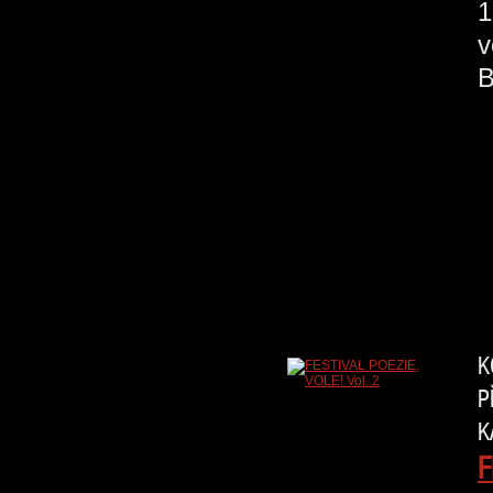
1
v
K
P
K
F