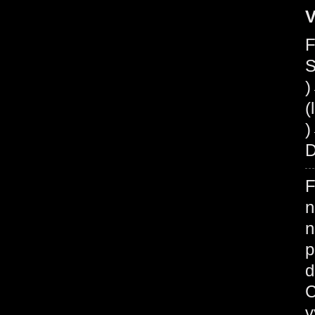
V
F
S
(
)
D
F
n
n
p
d
C
v