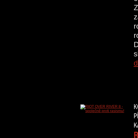
Z
z
r
r
D
s
d
K
P
K
R