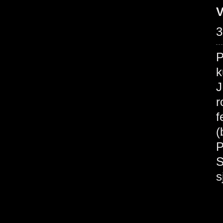
V
3
P
k
J
r
f
(
P
S
s