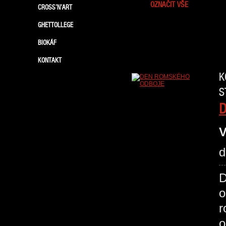
OZNAČIT VŠE
CROSS’N’ART
GHETTOLLEGE
BIOKÁF
KONTAKT
K
S
V
d
D
o
r
o