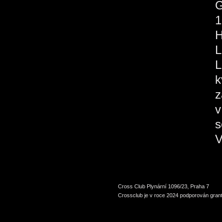
1
H
L
L
k
z
v
s
V
Cross Club Plynární 1096/23, Praha 7
Crossclub je v roce 2024 podporován grant