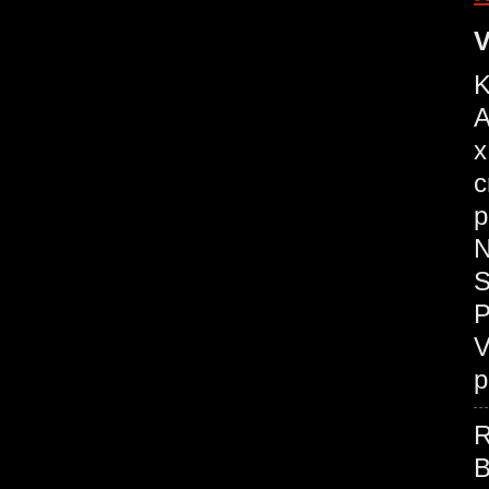
V
K
A
x
c
p
N
S
P
V
p
R
B