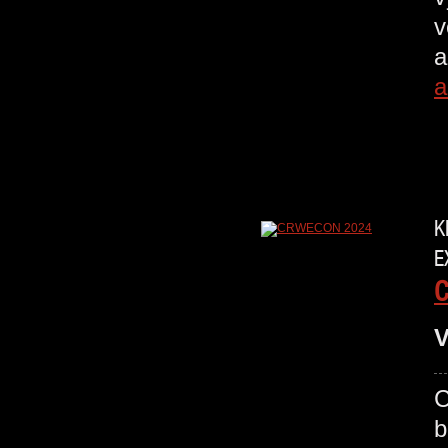
v
a
a
K
E
V
C
b