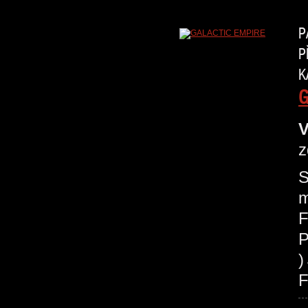
P
P
K
G
V
z
S
m
F
P
F