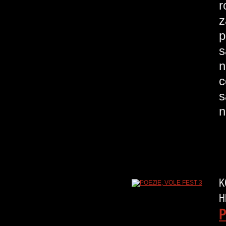
r
z
p
s
n
c
s
n
K
H
P