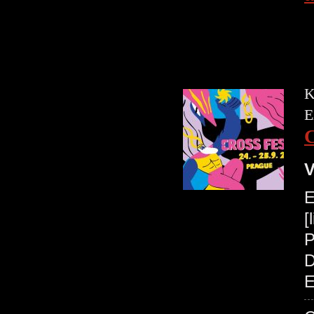
K
E
V
E
[
P
D
E