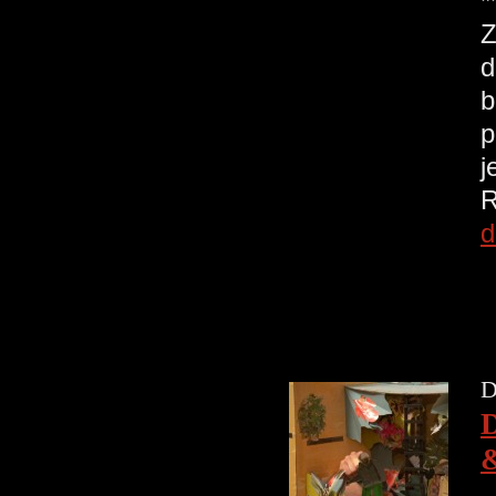
*
Z
d
b
p
j
R
d
D