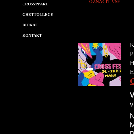
OZNAČIT VŠE
CROSS’N’ART
GHETTOLLEGE
BIOKÁF
KONTAKT
K
P
H
E
V
v
N
P