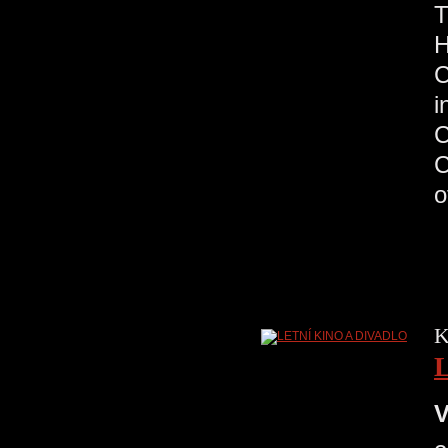
H
C
K
V