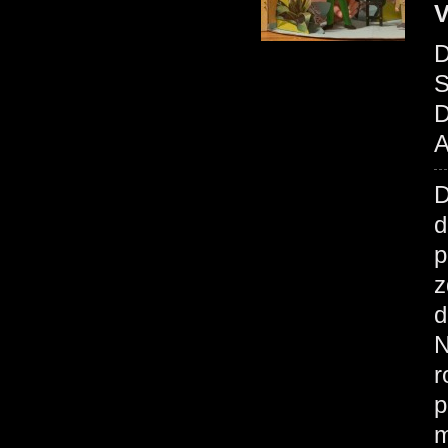
V
D
S
D
A
d
p
z
d
N
r
p
m