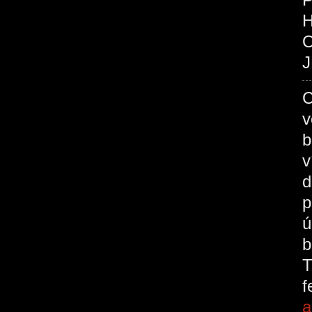
O
J
C
v
b
v
d
p
ú
b
T
a