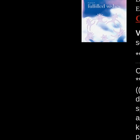
E
V
s
*
*
(
d
s
a
k
p