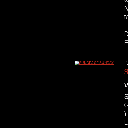
N
t
R
D
F
P
V
G
)
L