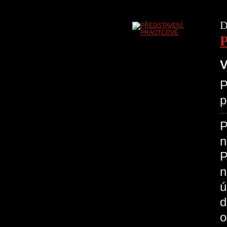
D
V
P
p
P
n
P
n
ú
d
o