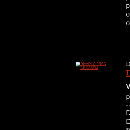
p
o
o
D
V
P
D
D