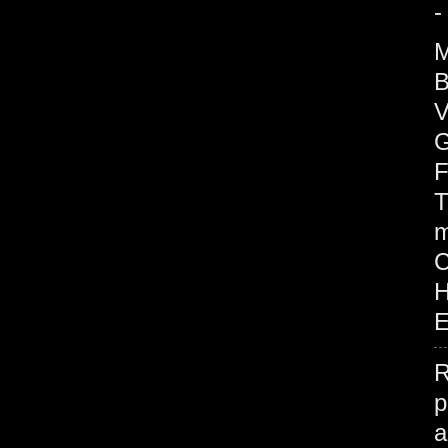
-
M
B
V
G
F
T
m
H
E
R
p