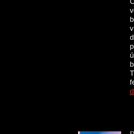
C
v
b
v
d
p
ú
b
T
d
D