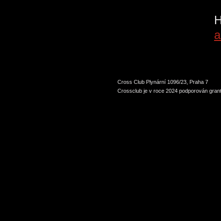
P
H
a
Cross Club Plynární 1096/23, Praha 7
Crossclub je v roce 2024 podporován grant