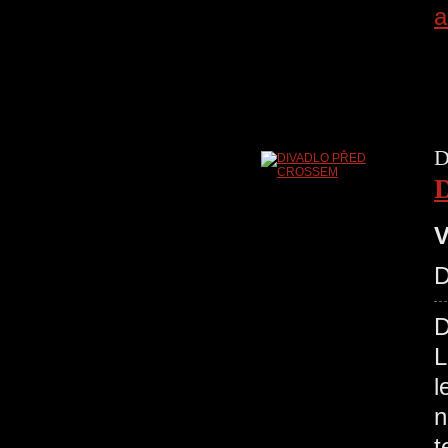
a
D
V
D
L
l
n
t