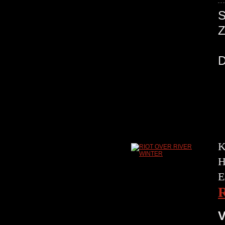
K
H
E
V