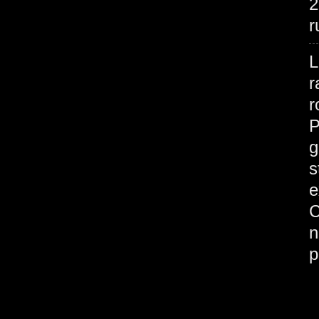
2
r
L
r
r
P
g
s
e
C
n