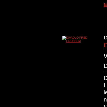
a
D
V
D
L
l
n
t