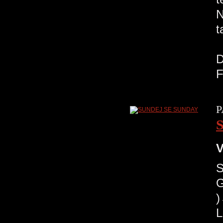
N
t
R
D
F
P
V
G
)
L