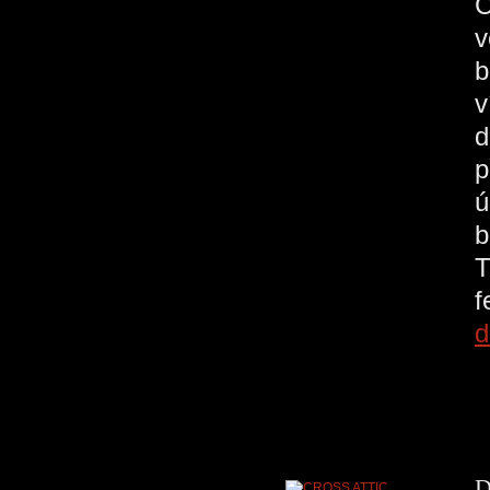
C
v
b
v
d
p
ú
b
T
d
D