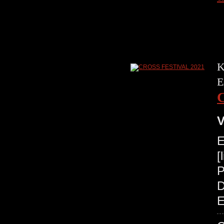
K
E
V
E
[
P
D
E