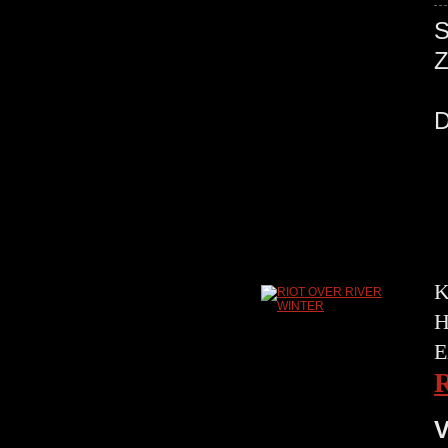
K
H
E
V