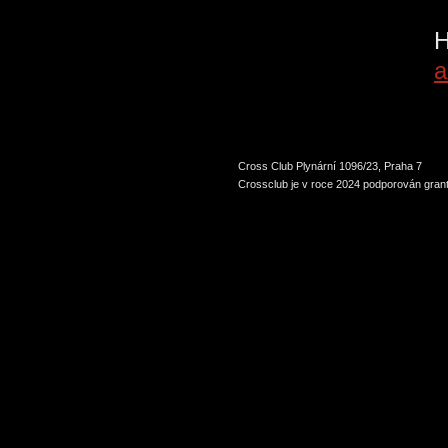
P
H
a
Cross Club Plynární 1096/23, Praha 7
Crossclub je v roce 2024 podporován grant