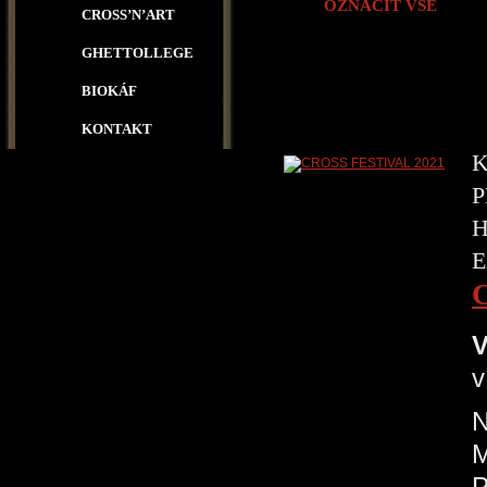
OZNAČIT VŠE
CROSS’N’ART
GHETTOLLEGE
BIOKÁF
KONTAKT
K
P
H
E
V
v
N
P