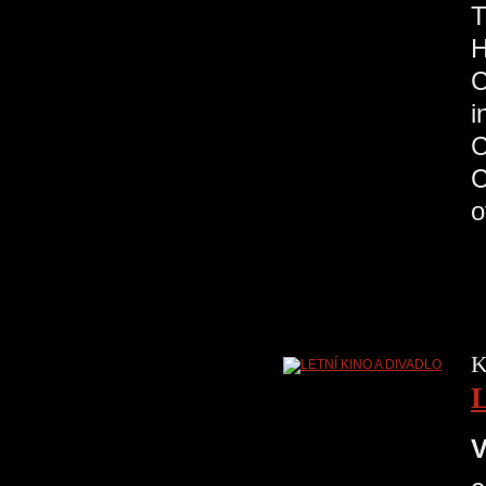
H
C
K
V