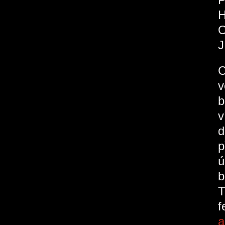
O
J
C
v
b
v
d
p
ú
b
T
a