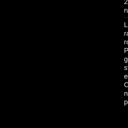
2
r
L
r
r
P
g
s
e
C
n