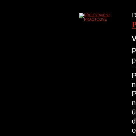
D
V
P
p
P
n
P
n
ú
d
o