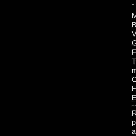
-
M
B
V
G
F
T
m
H
E
R
p