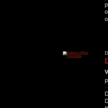
p
o
o
D
V
P
D
D