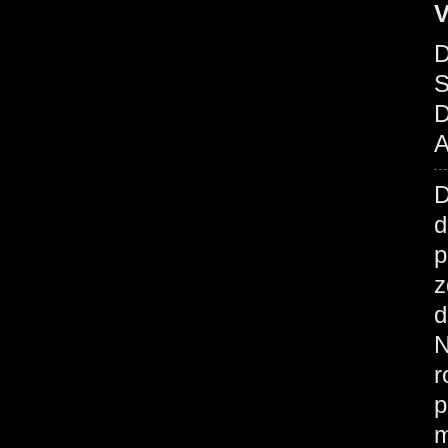
V
D
S
D
A
d
p
z
d
N
r
p
m