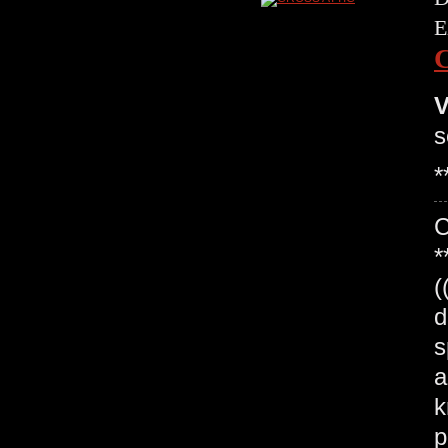
E
V
s
*
*
(
d
s
a
k
p