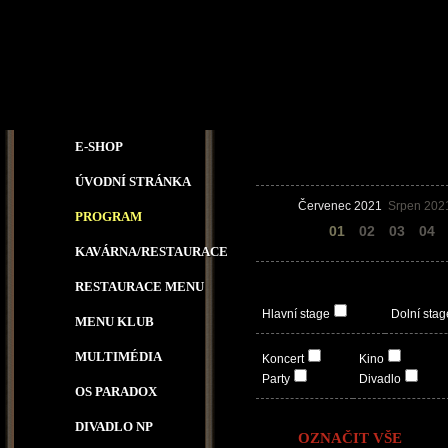
E-SHOP
ÚVODNÍ STRÁNKA
Červenec 2021
Srpen 202
PROGRAM
31
01
02
03
04
KAVÁRNA/RESTAURACE
RESTAURACE MENU
Hlavní stage
Dolní stag
MENU KLUB
MULTIMÉDIA
Koncert
Kino
Party
Divadlo
OS PARADOX
DIVADLO NP
OZNAČIT VŠE