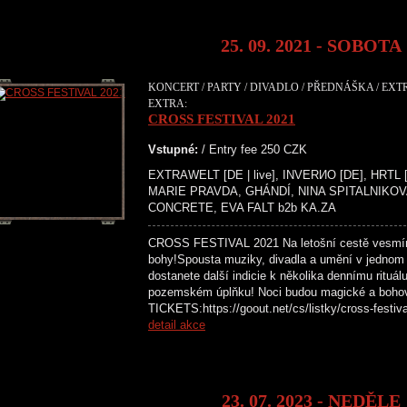
25. 09. 2021 - SOBOTA
KONCERT / PARTY / DIVADLO / PŘEDNÁŠKA / EXTR
EXTRA:
CROSS FESTIVAL 2021
Vstupné:
/ Entry fee 250 CZK
EXTRAWELT [DE | live], INVERИO [DE], HRTL [
MARIE PRAVDA, GHÁNDÍ, NINA SPITALNIKOV
CONCRETE, EVA FALT b2b KA.ZA
CROSS FESTIVAL 2021 Na letošní cestě vesmír
bohy!Spousta muziky, divadla a umění v jednom
dostanete další indicie k několika dennímu rituál
pozemském úplňku! Noci budou magické a boh
TICKETS:https://goout.net/cs/listky/cross
detail akce
23. 07. 2023 - NEDĚLE