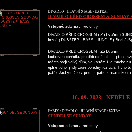
DIVADLO - HLAVNÍ STAGE / EXTRA:
DIVADLO PŘED CROSSEM & SUNDAY & 
Vstupné:
zdarma / free entry
DIVADLO PŘED CROSSEM ( Za Dveřmi ) SUNDAY
hosté ) DUBSTEP - BASS - JUNGLE ( Bogl (US), 
DIVADLO PŘED CROSSEM Za Dveřmi --- diva
loutkovou pohádku pro děti od 4 let --- předst
města stojí velký dům, ve kterém žije mnoho různ
úplné ticho, jindy zase pořádný rozruch. Ticho tu
patře. Jáchym žije v prvním patře s maminkou 
10. 09. 2023 - NEDĚLE
PARTY / DIVADLO - HLAVNÍ STAGE / EXTRA:
SUNDEJ SE SUNDAY
Vstupné:
zdarma / free entry