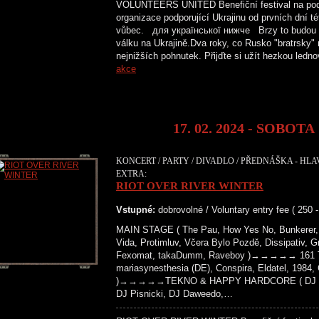
VOLUNTEERS UNITED Benefiční festival na podp
organizace podporující Ukrajinu od prvních dní t
vůbec. для української нижче Brzy to budou dv
válku na Ukrajině.Dva roky, co Rusko "bratrsky" 
nejnižších pohnutek. Přijďte si užít hezkou le
akce
17. 02. 2024 - SOBOTA
KONCERT / PARTY / DIVADLO / PŘEDNÁŠKA - HLA
EXTRA:
RIOT OVER RIVER WINTER
Vstupné:
dobrovolné / Voluntary entry fee ( 250 
MAIN STAGE ( The Pau, How Yes No, Bunkerer, 
Vida, Protimluv, Včera Bylo Pozdě, Dissipativ, G
Fexomat, takaDumm, Raveboy )→→→→→ 161 T
mariasynesthesia (DE), Conspira, Eldatel, 1984
)→→→→→TEKNO & HAPPY HARDCORE ( DJ Paži
DJ Pisnicki, DJ Daweedo,…