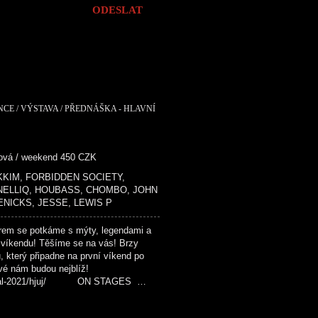
NCE / VÝSTAVA / PŘEDNÁŠKA - HLAVNÍ
dová / weekend 450 CZK
 MIKKIM, FORBIDDEN SOCIETY,
 NELLIQ, HOUBASS, CHOMBO, JOHN
ENICKS, JESSE, LEWIS P
em se potkáme s mýty, legendami a
 víkendu! Těšíme se na vás! Brzy
u, který připadne na první víkend po
ové nám budou nejblíž!
festival-2021/hjuj/ ON STAGES …