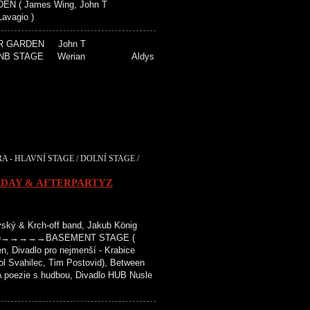
 ( James Wing, John T
vagio )
BEER GARDEN John T
TAGE Werian Aldys
A - HLAVNÍ STAGE / DOLNÍ STAGE /
RDAY & AFTERPARTYZ
ký & Krch-off band, Jakub König
vězdy )→→→→→BASEMENT STAGE (
n, Divadlo pro nejmenší - Krabice
tol Svahilec, Tim Postovid), Between
 poezie s hudbou, Divadlo HUB Nusle