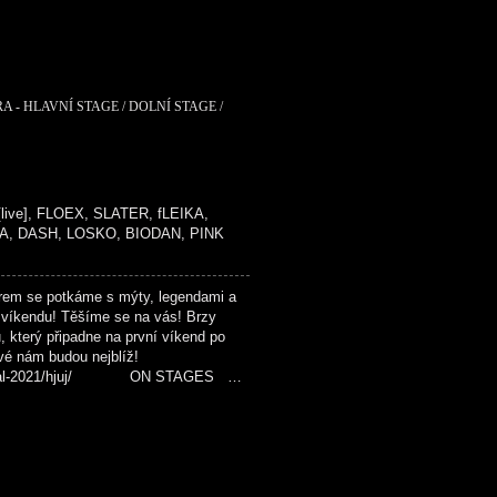
A - HLAVNÍ STAGE / DOLNÍ STAGE /
live], FLOEX, SLATER, fLEIKA,
A, DASH, LOSKO, BIODAN, PINK
em se potkáme s mýty, legendami a
 víkendu! Těšíme se na vás! Brzy
u, který připadne na první víkend po
ové nám budou nejblíž!
-festival-2021/hjuj/ ON STAGES …