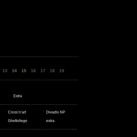
13
14
15
16
17
18
19
Extra
Cross’n’art
Divadlo NP
Ghettollege
extra