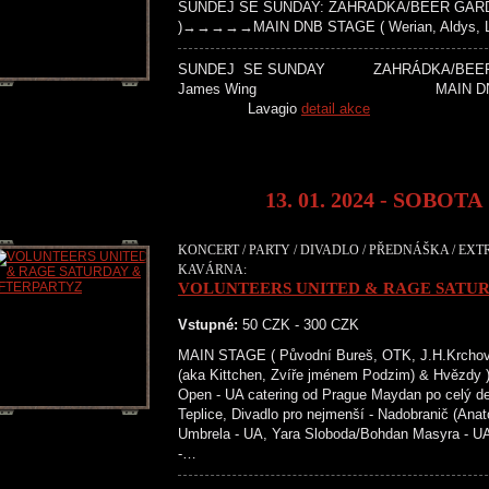
SUNDEJ SE SUNDAY: ZAHRÁDKA/BEER GARDEN
)→→→→→MAIN DNB STAGE ( Werian, Aldys, La
SUNDEJ SE SUNDAY ZAHRÁDKA/
James Wing MAIN DNB S
Lavagio
detail akce
13. 01. 2024 - SOBOTA
KONCERT / PARTY / DIVADLO / PŘEDNÁŠKA / EXTR
KAVÁRNA:
VOLUNTEERS UNITED & RAGE SATU
Vstupné:
50 CZK - 300 CZK
MAIN STAGE ( Původní Bureš, OTK, J.H.Krchovs
(aka Kittchen, Zvíře jménem Podzim) & H
Open - UA catering od Prague Maydan po celý de
Teplice, Divadlo pro nejmenší - Nadobranič (Ana
Umbrela - UA, Yara Sloboda/Bohdan Masyra - UA
-…