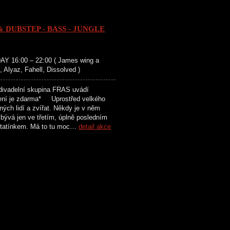
DUBSTEP - BASS - JUNGLE
 16:00 – 22:00 ( James wing a
Alyaz, Fahell, Dissolved )
delní skupina FRAS uvádí
avení je zdarma* Uprostřed velkého
ých lidí a zvířat. Někdy je v něm
 bývá jen ve třetím, úplně posledním
a tatínkem. Má to tu moc…
detail akce