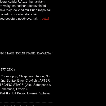
oru Koridor UA z.s. humanitární
éto války, na podporu dobrovolníků
a roky, co Vladimír Putin rozpoutal
napadlo sousední stát z těch
dnovou sobotu a poděkovat tak…
detail
VNÍ STAGE / DOLNÍ STAGE / KAVÁRNA /
- 777 CZK )
Chorobopop, Chlapošrot, Tengri, No
rünt, Syntax Error, Crayfish , AFTER:
ECHNO STAGE ( Alex Safespace &
, Coherence, Dzony59
tka, DJ Keťák, Ewemä, Spherez,