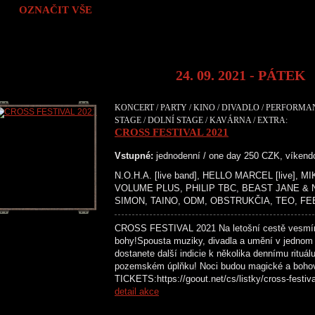
OZNAČIT VŠE
24. 09. 2021 - PÁTEK
KONCERT / PARTY / KINO / DIVADLO / PERFORMA
STAGE / DOLNÍ STAGE / KAVÁRNA / EXTRA:
CROSS FESTIVAL 2021
Vstupné:
jednodenní / one day 250 CZK, víken
N.O.H.A. [live band], HELLO MARCEL [live],
VOLUME PLUS, PHILIP TBC, BEAST JANE &
SIMON, TAINO, ODM, OBSTRUKČIA, TEO, FE
CROSS FESTIVAL 2021 Na letošní cestě vesmír
bohy!Spousta muziky, divadla a umění v jednom
dostanete další indicie k několika dennímu rituál
pozemském úplňku! Noci budou magické a boh
TICKETS:https://goout.net/cs/listky/cross-
detail akce