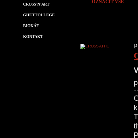
OZNAČIT VŠE
CROSS’N’ART
GHETTOLLEGE
BIOKÁF
KONTAKT
P
V
p
C
k
T
t