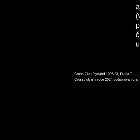
a
(
p
č
u
Cross Club Plynární 1096/23, Praha 7
Crossclub je v roce 2024 podporován grant