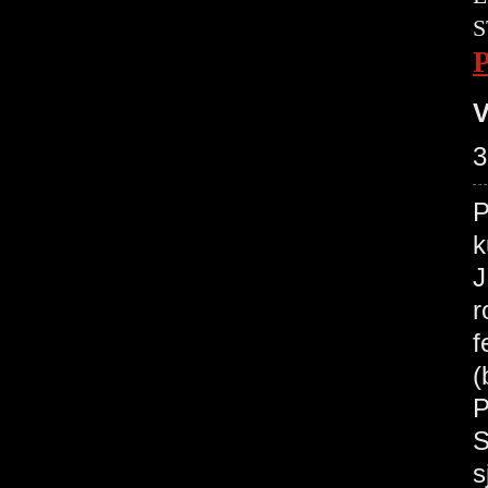
S
V
3
P
k
J
r
f
(
P
S
s