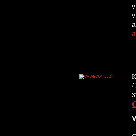
v
v
a
a
K
/
S
V