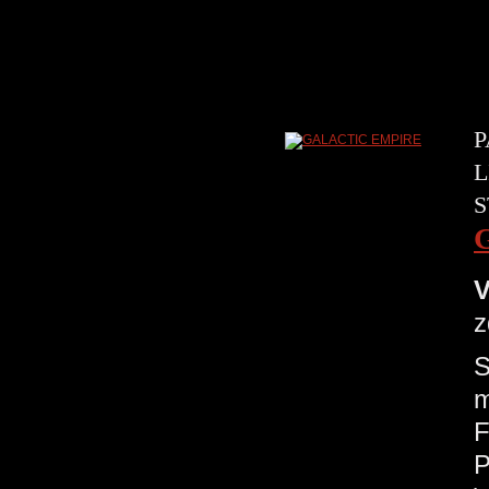
P
L
S
V
z
S
m
F
P