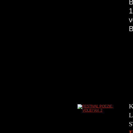
B
1
v
K
L
S