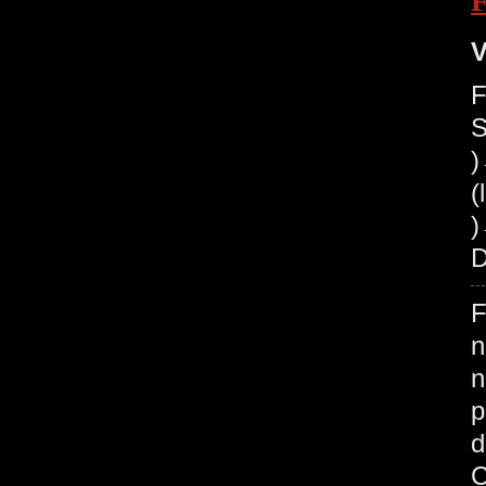
V
F
S
(
)
D
F
n
n
p
d
C