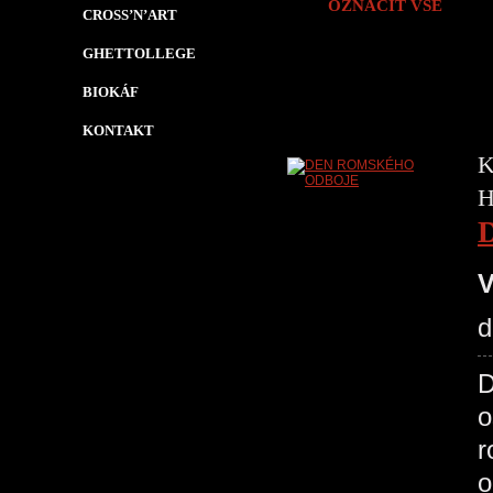
OZNAČIT VŠE
CROSS’N’ART
GHETTOLLEGE
BIOKÁF
KONTAKT
K
H
V
d
D
o
r
o