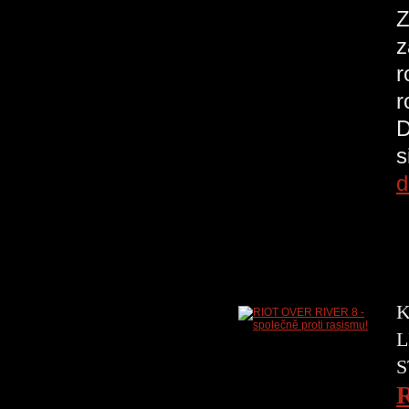
Z
z
r
r
D
s
d
K
L
S
R