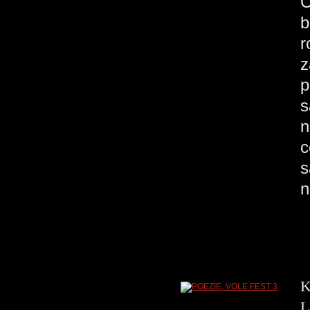
C
b
r
z
p
s
n
c
s
n
K
L