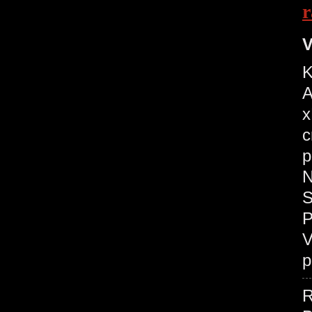
r
V
K
A
x
c
p
N
S
P
V
p
R