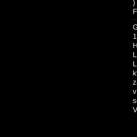
F
1
H
L
L
k
z
v
s
V