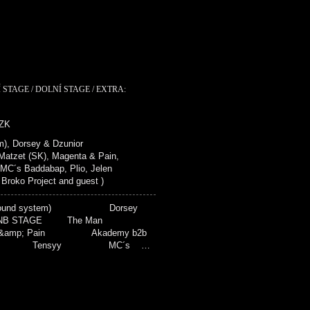
 STAGE / DOLNÍ STAGE / EXTRA:
CZK
), Dorsey & Dzunior
zet (SK), Magenta & Pain,
 MC´s Baddabap, Plio, Jelen
ko Project and guest )
(sound system) Dorsey
NB STAGE The Man
amp; Pain Akademy b2b
ide Tensyy MC´s …