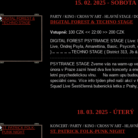
15. 02. 2025 - SOBOTA
PARTY / KINO / CROSS’N’ART - HLAVNÍ STAGE / D
DIGITAL FOREST & TECHNO STAGE
Vstupné:
100 CZK << 22:00 >> 200 CZK
DIGITAL FOREST PSYTRANCE STAGE ( Live: Bara
Live, Ondrej Psyla, Amarettina, Basic, Psycroft,
)→→→→→TECHNO STAGE ( District 313, Jb & Fl
PSYTRANCE STAGE Zveme vás na warm-up večer k
února v Praze zazní hned dva live koncerty a ene
letní psychedelickou vlnu. Na warm upu budou 
speciální cenu. Více info týden před naš
Squad Live Šestičlenná bubenická letka z Prahy
18. 03. 2025 - ÚTERÝ
KONCERT / PARTY / KINO / CROSS’N’ART - HLAVN
ST. PATRICK FOLK-PUNK NIGHT