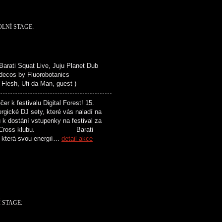
OLNÍ STAGE:
ti Squat Live, Juju Planet Dub
 decos by Fluorobotanics
esh, Ufi da Man, guest )
 festivalu Digital Forest! 15.
rgické DJ sety, které vás naladí na
k dostání vstupenky na festival za
í akcí v Cross klubu. Barati
, která svou energií…
detail akce
Í STAGE: