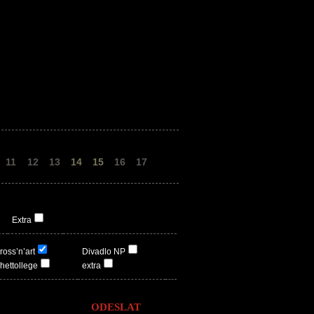
11
12
13
14
15
16
17
Extra
ross’n’art
Divadlo NP
hettollege
extra