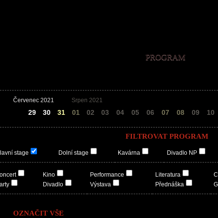
PROGRAM
Červenec 2021
Srpen 2021
28
29
30
31
01
02
03
04
05
06
07
08
09
10
FILTROVAT PROGRAM
lavní stage
Dolní stage
Kavárna
Divadlo NP
oncert
Kino
Performance
Literatura
C
arty
Divadlo
Výstava
Přednáška
G
OZNAČIT VŠE