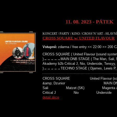
11. 08. 2023 - PÁTEK
KONCERT / PARTY / KINO / CROSS’N’ART - HLAVNÍ
CROSS SQUARE w/ UNITED FLAVOUR
Vstupné:
zdarma / free entry << 22:00 >> 200 
CROSS SQUARE ( United Flavour (sound system
)→→→→→MAIN DNB STAGE ( The Man, Sali, Mat
Akademy b2b Critical J, Nio, Underside, Tensyy,
)→→→→→TECHNO STAGE ( Djames, Lewis P, Bro
CROSS SQUARE United Flavour 
&amp; Dzunior MAIN D
Sali Matzet (SK) Magenta &
Critical J Nio Unders
detail akce