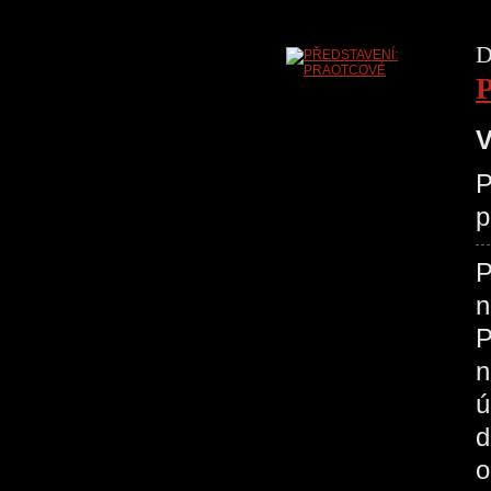
D
V
P
p
P
n
P
n
ú
d
o