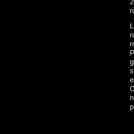
2
r
L
r
r
P
g
s
e
C
n