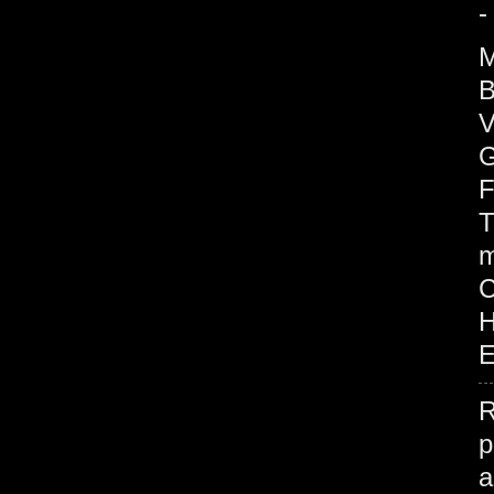
-
M
B
V
G
F
T
m
H
E
R
p