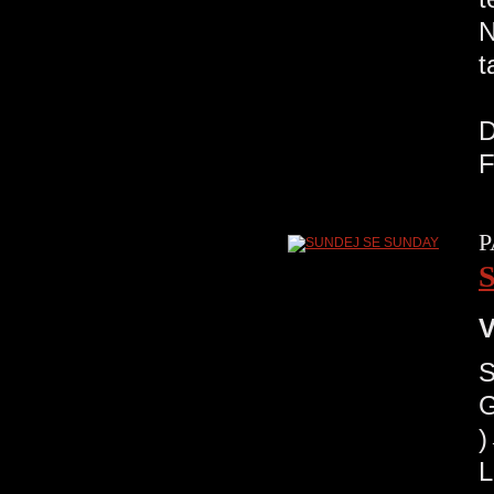
N
t
R
D
F
P
V
G
)
L