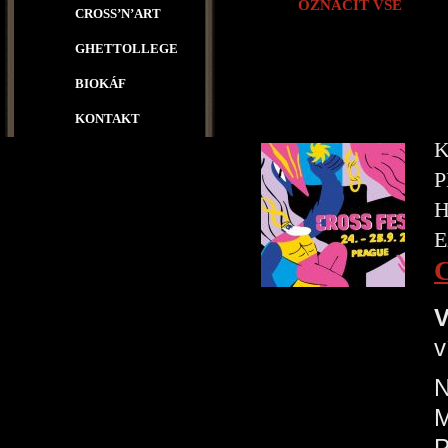
OZNAČIT VŠE
CROSS’N’ART
GHETTOLLEGE
BIOKÁF
KONTAKT
K
P
H
E
V
v
N
P