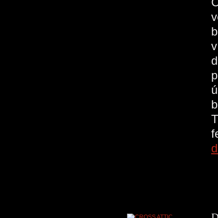
C
v
b
v
d
p
ú
b
T
d
D