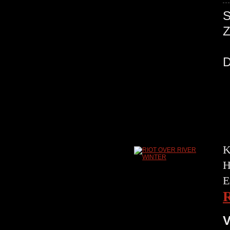
K
H
E
V