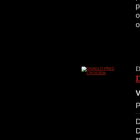
p
o
o
D
V
P
D
D