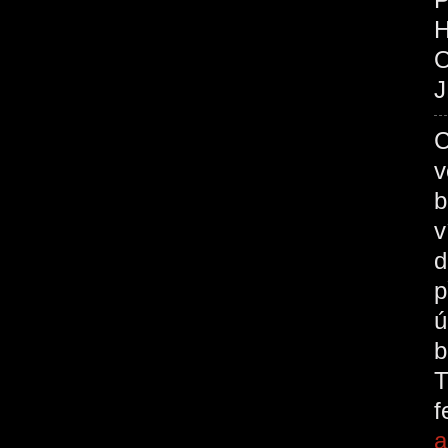
O
J
C
v
b
v
d
p
ú
b
T
a