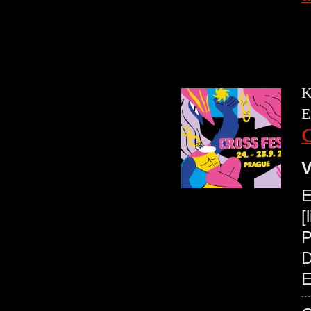
K
E
V
E
[
P
D
E