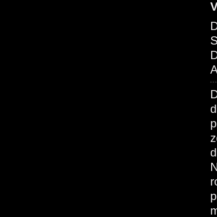
V
D
S
D
A
d
p
z
d
N
r
p
m