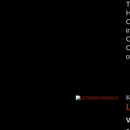
H
C
K
V