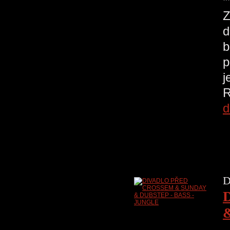
*
Z
d
b
p
j
R
d
D