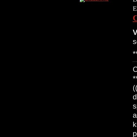
E
V
s
*
*
(
d
s
a
k
p