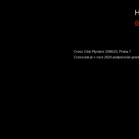
P
H
a
Cross Club Plynární 1096/23, Praha 7
Crossclub je v roce 2024 podporován grant