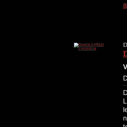
a
D
V
D
L
l
n
t