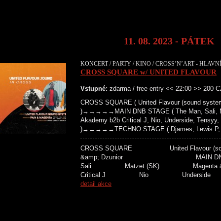
11. 08. 2023 - PÁTEK
KONCERT / PARTY / KINO / CROSS’N’ART - HLAVNÍ
CROSS SQUARE w/ UNITED FLAVOUR
Vstupné:
zdarma / free entry << 22:00 >> 200 
CROSS SQUARE ( United Flavour (sound system
)→→→→→MAIN DNB STAGE ( The Man, Sali, Mat
Akademy b2b Critical J, Nio, Underside, Tensyy,
)→→→→→TECHNO STAGE ( Djames, Lewis P, Bro
CROSS SQUARE United Flavour 
&amp; Dzunior MAIN D
Sali Matzet (SK) Magenta &
Critical J Nio Unders
detail akce