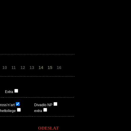
10
11
12
13
14
15
16
Extra
ross’n’art
Divadlo NP
hettollege
extra