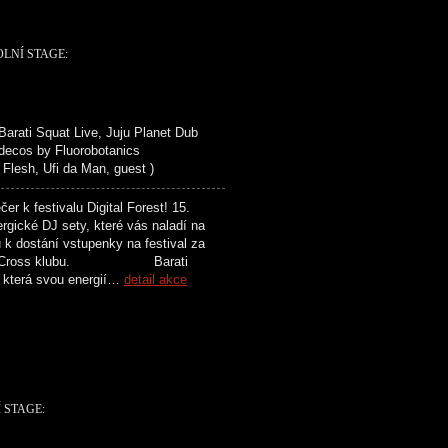
OLNÍ STAGE:
ti Squat Live, Juju Planet Dub
 decos by Fluorobotanics
esh, Ufi da Man, guest )
 festivalu Digital Forest! 15.
rgické DJ sety, které vás naladí na
k dostání vstupenky na festival za
í akcí v Cross klubu. Barati
, která svou energií…
detail akce
Í STAGE: