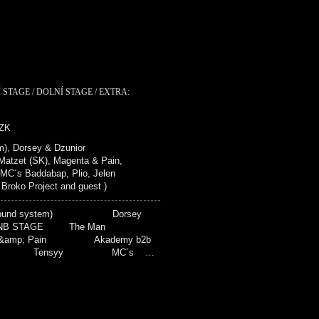
 STAGE / DOLNÍ STAGE / EXTRA:
CZK
), Dorsey & Dzunior
zet (SK), Magenta & Pain,
 MC´s Baddabap, Plio, Jelen
ko Project and guest )
(sound system) Dorsey
NB STAGE The Man
amp; Pain Akademy b2b
ide Tensyy MC´s …