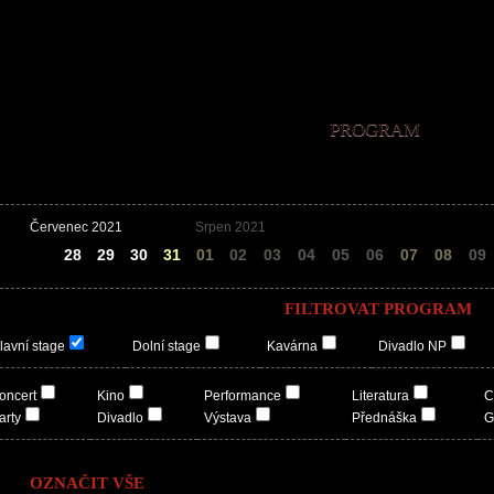
PROGRAM
Červenec 2021
Srpen 2021
27
28
29
30
31
01
02
03
04
05
06
07
08
09
FILTROVAT PROGRAM
lavní stage
Dolní stage
Kavárna
Divadlo NP
oncert
Kino
Performance
Literatura
C
arty
Divadlo
Výstava
Přednáška
G
OZNAČIT VŠE