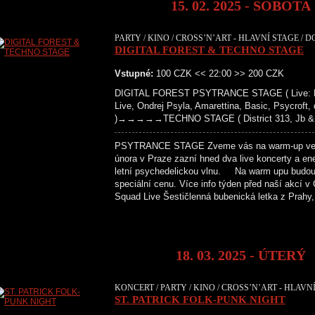
15. 02. 2025 - SOBOTA
PARTY / KINO / CROSS’N’ART - HLAVNÍ STAGE / D
DIGITAL FOREST & TECHNO STAGE
Vstupné:
100 CZK << 22:00 >> 200 CZK
DIGITAL FOREST PSYTRANCE STAGE ( Live: Bara
Live, Ondrej Psyla, Amarettina, Basic, Psycroft,
)→→→→→TECHNO STAGE ( District 313, Jb & Fl
PSYTRANCE STAGE Zveme vás na warm-up večer k
února v Praze zazní hned dva live koncerty a ene
letní psychedelickou vlnu. Na warm upu budou 
speciální cenu. Více info týden před naš
Squad Live Šestičlenná bubenická letka z Prahy
18. 03. 2025 - ÚTERÝ
KONCERT / PARTY / KINO / CROSS’N’ART - HLAVN
ST. PATRICK FOLK-PUNK NIGHT