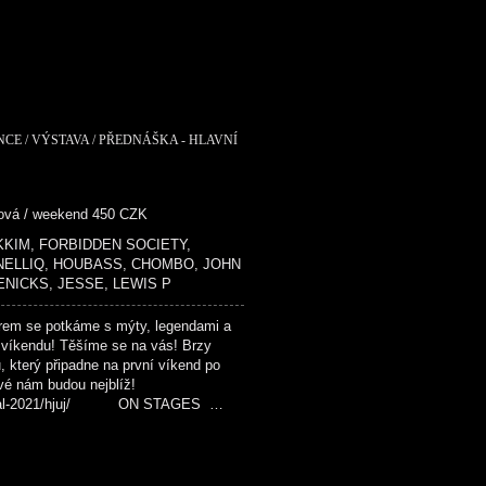
NCE / VÝSTAVA / PŘEDNÁŠKA - HLAVNÍ
dová / weekend 450 CZK
 MIKKIM, FORBIDDEN SOCIETY,
 NELLIQ, HOUBASS, CHOMBO, JOHN
ENICKS, JESSE, LEWIS P
em se potkáme s mýty, legendami a
 víkendu! Těšíme se na vás! Brzy
u, který připadne na první víkend po
ové nám budou nejblíž!
festival-2021/hjuj/ ON STAGES …