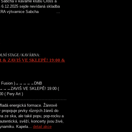
 Sabcha v kavarně klubu Cross a
u 6.12.2025 sejde nevídaná skladba
 ERA výtvarnice Sabcha …
K
OLNÍ STAGE / KAVÁRNA:
 & ZAVIŠ VE SKLEPĚ! 19:00 &
avor Fusion )→→→→→DNB
→→→→→ZAVIŠ VE SKLEPĚ! 19:00 (
( Pery Art )
 energická formace. Žánrově
 propojuje prvky různých žánrů do
a ze ska, ale také popu, pop-rocku a
 autentická, svěží, koncerty jsou živé,
u dynamiku. Kapela…
detail akce