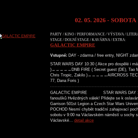
02. 05. 2026 - SOBOTA
PARTY / KINO / PERFORMANCE / VÝSTAVA / LITE
STAGE / DOLNÍ STAGE / KAVÁRNA / EXTRA:
GALACTIC EMPIRE
Vstupné:
DAY - zdarma / free entry, NIGHT zdar
STAR WARS DAY 10:30 ( Akce pro dospělé i mál
)→→→→→DNB FIRE ( Secret guest (DE), Tao Maf
Chris Tropic, Zakilo )→→→→→AIRCROSS TECH
77, Dana Foris )
GALACTIC EMPIRE STAR WARS DAY 10:30 
fanoušků Hvězdných válek! Přidejte se k oslavá
Garrison 501st Legion a Czech Star Wars Univer
POCHOD Nesmí chybět tradiční zahajovací poc
sobotu v 9:00 na Václavském náměstí u sochy sv
Václavské…
detail akce