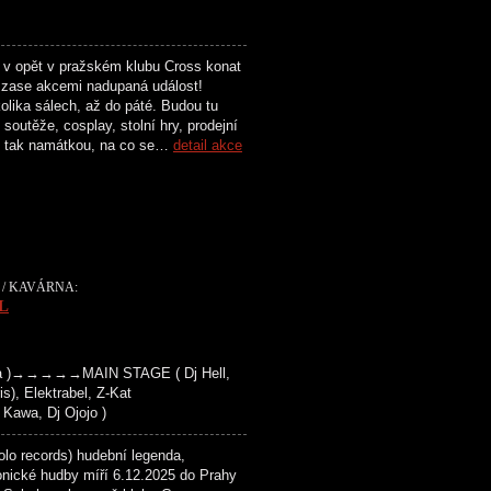
 v opět v pražském klubu Cross konat
zase akcemi nadupaná událost!
olika sálech, až do páté. Budou tu
soutěže, cosplay, stolní hry, prodejní
n tak namátkou, na co se…
detail akce
 / KAVÁRNA:
L
ha )→→→→→MAIN STAGE ( Dj Hell,
is), Elektrabel, Z-Kat
wa, Dj Ojojo )
 records) hudební legenda,
onické hudby míří 6.12.2025 do Prahy