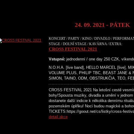
24. 09. 2021 - PÁTEK
KONCERT / PARTY / KINO / DIVADLO / PERFORMA
STAGE / DOLNÍ STAGE / KAVÁRNA / EXTRA:
CROSS FESTIVAL 2021
Vstupné:
jednodenní / one day 250 CZK, víken
N.O.H.A. [live band], HELLO MARCEL [live],
VOLUME PLUS, PHILIP TBC, BEAST JANE &
SIMON, TAINO, ODM, OBSTRUKČIA, TEO, FE
CROSS FESTIVAL 2021 Na letošní cestě vesmír
bohy!Spousta muziky, divadla a umění v jednom
dostanete další indicie k několika dennímu rituál
pozemském úplňku! Noci budou magické a boh
TICKETS:https://goout.net/cs/listky/cross-
detail akce