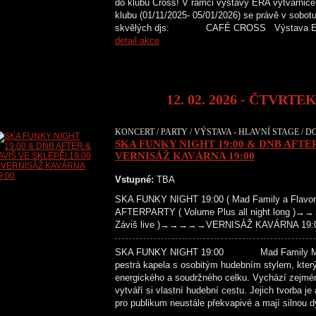
do klubu Cross! V rámci výstavy ERA výtvarnice
klubu (01/11/2025- 05/01/2026) se právě v sobot
skvělých djs: CAFÉ CROSS Výstava
detail akce
12. 02. 2026 - ČTVRTE
KONCERT / PARTY / VÝSTAVA - HLAVNÍ STAGE / D
SKA FUNKY NIGHT 19:00 & DNB AFTER
VERNISÁŽ KAVÁRNA 19:00
Vstupné:
TBA
SKA FUNKY NIGHT 19:00 ( Mad Family a Fl
AFTERPARTY ( Volume Plus all night long )
Záviš live )→→→→→VERNISÁŽ KAVÁRNA 19:00 
SKA FUNKY NIGHT 19:00 Mad Family Mladá
pestrá kapela s osobitým hudebním stylem, který
energického a soudržného celku. Vychází zejmén
vytváří si vlastní hudební cestu. Jejich tvorba je
pro publikum neustále překvapivé a mají silno