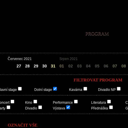
PROGRAM
Červenec 2021
Srpen 2021
26
27
28
29
30
31
01
02
03
04
05
06
07
08
FILTROVAT PROGRAM
lavní stage
Dolní stage
Kavárna
Divadlo NP
oncert
Kino
Performance
Literatura
C
arty
Divadlo
Výstava
Přednáška
G
OZNAČIT VŠE