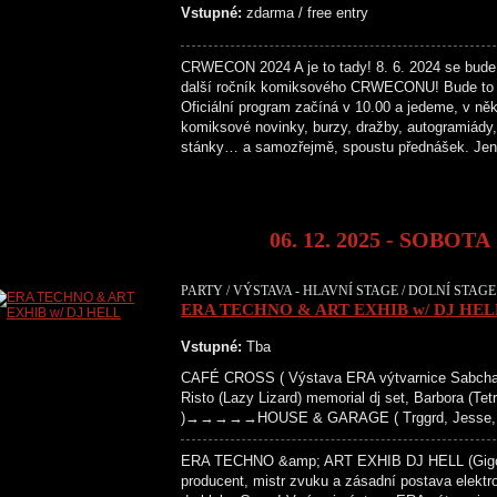
Vstupné:
zdarma / free entry
CRWECON 2024 A je to tady! 8. 6. 2024 se bude
další ročník komiksového CRWECONU! Bude to 
Oficiální program začíná v 10.00 a jedeme, v něk
komiksové novinky, burzy, dražby, autogramiády, 
stánky… a samozřejmě, spoustu přednášek. Je
06. 12. 2025 - SOBOTA
PARTY / VÝSTAVA - HLAVNÍ STAGE / DOLNÍ STAGE
ERA TECHNO & ART EXHIB w/ DJ HEL
Vstupné:
Tba
CAFÉ CROSS ( Výstava ERA výtvarnice Sabc
Risto (Lazy Lizard) memorial dj set, Barbora (Tetr
)→→→→→HOUSE & GARAGE ( Trggrd, Jesse, Ka
ERA TECHNO &amp; ART EXHIB DJ HELL (Gigolo
producent, mistr zvuku a zásadní postava elektr