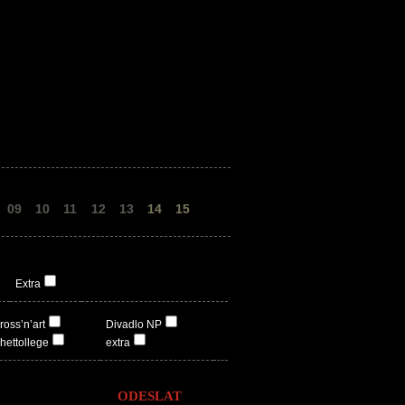
09
10
11
12
13
14
15
Extra
ross’n’art
Divadlo NP
hettollege
extra