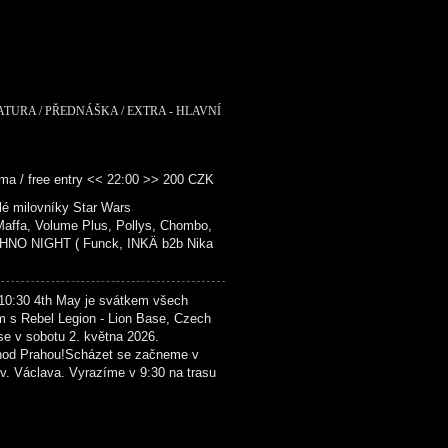
RATURA / PŘEDNÁŠKA / EXTRA - HLAVNÍ
ma / free entry << 22:00 >> 200 CZK
é milovníky Star Wars
fa, Volume Plus, Pollys, Chombo,
NO NIGHT ( Funck, INKÄ b2b Nika
4th May je svátkem všech
m s Rebel Legion - Lion Base, Czech
se v sobotu 2. května 2026.
hod Prahou!Scházet se začneme v
. Václava. Vyrazíme v 9:30 na trasu