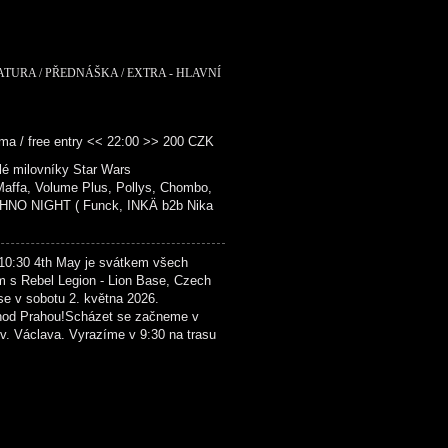
RATURA / PŘEDNÁŠKA / EXTRA - HLAVNÍ
ma / free entry << 22:00 >> 200 CZK
é milovníky Star Wars
fa, Volume Plus, Pollys, Chombo,
NO NIGHT ( Funck, INKÄ b2b Nika
4th May je svátkem všech
m s Rebel Legion - Lion Base, Czech
se v sobotu 2. května 2026.
hod Prahou!Scházet se začneme v
. Václava. Vyrazíme v 9:30 na trasu