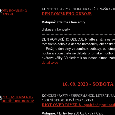
KONCERT / PARTY / LITERATURA / PŘEDNÁŠKA - H
DEN ROMSKÉHO ODBOJE
Vstupné:
zdarma / free entry
diskuze a koncerty
DEN ROMSKÉHO ODBOJE Přijďte s námi oslavit 
romského odboje a desáté narozeniny občans
Prožijte den plný vzpomínek, zábavy, ochutnejt
hudbu a zúčastněte se debaty o romském odboji
světové války. Vzhledem k současné situaci za
detail akce
16. 09. 2023 - SOBOTA
KONCERT / PARTY / PERFORMANCE / LITERATURA 
/ DOLNÍ STAGE / KAVÁRNA / EXTRA:
RIOT OVER RIVER 8 - společně proti ras
Vstupné:
/ Entry fee 250 CZK - 777 CZK