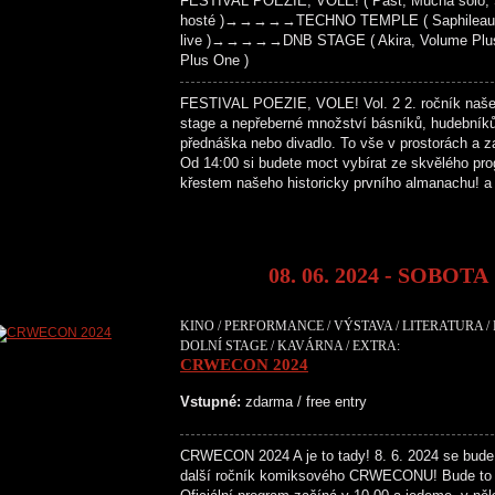
FESTIVAL POEZIE, VOLE! ( Past, Mucha solo, S
hosté )→→→→→TECHNO TEMPLE ( Saphileaum (live
live )→→→→→DNB STAGE ( Akira, Volume Plus, 
Plus One )
FESTIVAL POEZIE, VOLE! Vol. 2 2. ročník našeho 
stage a nepřeberné množství básníků, hudebníků,
přednáška nebo divadlo. To vše v prostorách a z
Od 14:00 si budete moct vybírat ze skvělého pr
křestem našeho historicky prvního almanachu! 
08. 06. 2024 - SOBOTA
KINO / PERFORMANCE / VÝSTAVA / LITERATURA /
DOLNÍ STAGE / KAVÁRNA / EXTRA:
CRWECON 2024
Vstupné:
zdarma / free entry
CRWECON 2024 A je to tady! 8. 6. 2024 se bude
další ročník komiksového CRWECONU! Bude to 