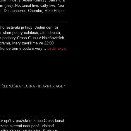
lam Poetry, Adéla Komrzý, Jan Fic a
), Nocturnal live, Citty live, Nior
Deltaphoenix, Chombo, Mike Helper,
festivalu je tady! Jeden den, tři
 slam poetry exhibice, ale i debata,
a podpory Cross Clubu v Holešovicích.
ogramu, který završíme ve 22:00
a koncertem v podání very…
detail akce
 PŘEDNÁŠKA / EXTRA - HLAVNÍ STAGE /
 v opět v pražském klubu Cross konat
zase akcemi nadupaná událost!