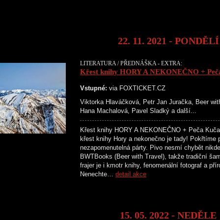
22. 11. 2021 - PONDĚLÍ
LITERATURA / PŘEDNÁŠKA - EXTRA:
Křest knihy HORY A NEKONEČNO + Peča 
Vstupné:
via FOXTICKET.CZ
Viktorka Hlaváčková, Petr Jan Juračka, Beer wit
Hana Machalová, Pavel Sladký a další...
Křest knihy HORY A NEKONEČNO + Peča Kuča 
křest knihy Hory a nekonečno je tady! Pokřtíme p
nezapomenutelná párty. Pivo nesmí chybět nikde,
BWTBooks (Beer with Travel), takže tradiční ša
frajer je i kmotr knihy, fenomenální fotograf a p
Nenechte…
detail akce
15. 05. 2022 - NEDĚLE