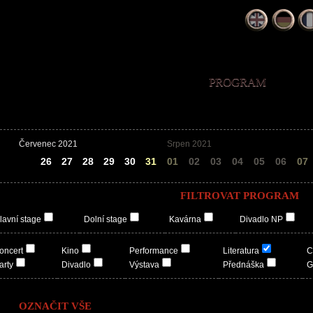
PROGRAM
Červenec 2021
Srpen 2021
25
26
27
28
29
30
31
01
02
03
04
05
06
07
FILTROVAT PROGRAM
lavní stage
Dolní stage
Kavárna
Divadlo NP
oncert
Kino
Performance
Literatura
C
arty
Divadlo
Výstava
Přednáška
G
OZNAČIT VŠE