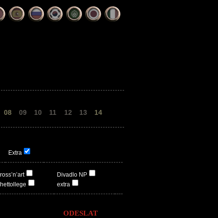
08
09
10
11
12
13
14
Extra
ross’n’art
Divadlo NP
hettollege
extra