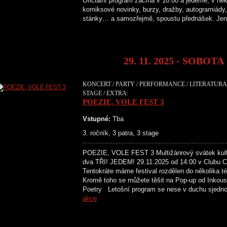
Oficiální program začíná v 10.00 a jedeme, v něk
komiksové novinky, burzy, dražby, autogramiády, 
stánky… a samozřejmě, spoustu přednášek. Je
29. 11. 2025 - SOBOTA
KONCERT / PARTY / PERFORMANCE / LITERATURA 
STAGE / EXTRA:
POEZIE, VOLE FEST 3
Vstupné:
Tba
3. ročník, 3 patra, 3 stage
POEZIE, VOLE FEST 3 Multižánrový svátek kultu
dva TŘI! JEDEM! 29.11.2025 od 14:00 v Clubu Cr
Tentokráte máme festival rozdělen do několika té
Kromě toho se můžete těšit na Pop-up od Inkous
Poetry Letošní program se nese v duchu sjedn
akce