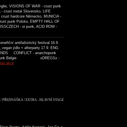
glie, VISIONS OF WAR - crust punk
- crust metal Slovensko, LIFE
crust hardcore Německo, MUNICIA -
 crust punk Polsko, EMPTY HALL OF
ROSSCZECH - oi punk, ACID ROW -
efiční antifašistický festival 16.9.
, vegan jídlo + afterparty 17.9. ENG
ONFLICT - anarchopunk
 punk Belgie xDREGSx -
tail akce
/ PŘEDNÁŠKA / EXTRA - HLAVNÍ STAGE