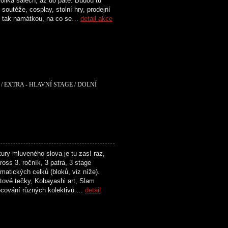
olika sálech, až do páté. Budou tu
soutěže, cosplay, stolní hry, prodejní
n tak namátkou, na co se…
detail akce
/ EXTRA - HLAVNÍ STAGE / DOLNÍ
ry mluveného slova je tu zas! raz,
oss 3. ročník, 3 patra, 3 stage
matických celků (bloků, viz níže).
tové tečky, Kobayashi art, Slam
ocování různých kolektivů.…
detail