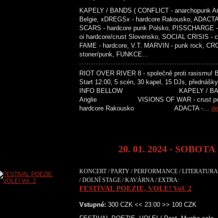
KAPELY / BANDS ( CONFLICT - anarchopunk An
Belgie, xDREGSx - hardcore Rakousko, ADACTA 
SCARS - hardcore punk Polsko, PISSCHARGE - 
oi hardcore/crust Slovensko, SOCIAL CRISIS -
FAME - hardcore, V.T. MARVIN - punk rock, C
stoner/punk, FUNKCE…
RIOT OVER RIVER 8 - společně proti rasismu! Ben
Start 12:00, 5 scén, 30 kapel, 15 DJs, přednášky
INFO BELLOW KAPELY / BANDS C
Anglie VISIONS OF WAR - crust
hardcore Rakousko ADACTA -…
de
20. 01. 2024 - SOBOTA
KONCERT / PARTY / PERFORMANCE / LITERATURA 
/ DOLNÍ STAGE / KAVÁRNA / EXTRA:
FESTIVAL POEZIE, VOLE! Vol. 2
Vstupné:
300 CZK << 23:00 >> 100 CZK