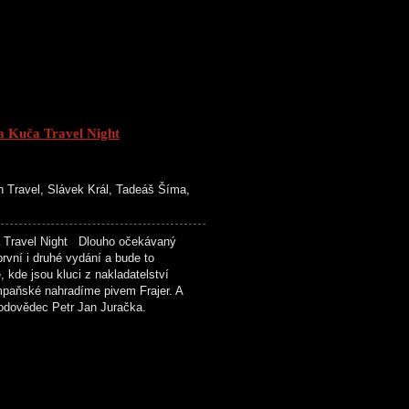
Kuča Travel Night
h Travel, Slávek Král, Tadeáš Šíma,
Travel Night Dlouho očekávaný
rvní i druhé vydání a bude to
 kde jsou kluci z nakladatelství
mpaňské nahradíme pivem Frajer. A
řírodovědec Petr Jan Juračka.