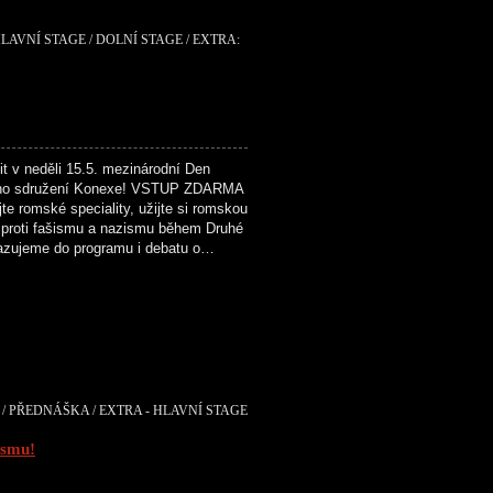
LAVNÍ STAGE / DOLNÍ STAGE / EXTRA:
v neděli 15.5. mezinárodní Den
kého sdružení Konexe! VSTUP ZDARMA
e romské speciality, užijte si romskou
 proti fašismu a nazismu během Druhé
řazujeme do programu i debatu o…
/ PŘEDNÁŠKA / EXTRA - HLAVNÍ STAGE
ismu!