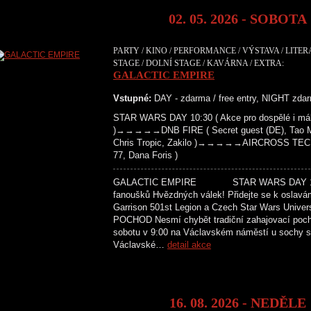
02. 05. 2026 - SOBOTA
PARTY / KINO / PERFORMANCE / VÝSTAVA / LITE
STAGE / DOLNÍ STAGE / KAVÁRNA / EXTRA:
GALACTIC EMPIRE
Vstupné:
DAY - zdarma / free entry, NIGHT zdar
STAR WARS DAY 10:30 ( Akce pro dospělé i mál
)→→→→→DNB FIRE ( Secret guest (DE), Tao Maf
Chris Tropic, Zakilo )→→→→→AIRCROSS TECH
77, Dana Foris )
GALACTIC EMPIRE STAR WARS DAY 10:30 
fanoušků Hvězdných válek! Přidejte se k oslavá
Garrison 501st Legion a Czech Star Wars Univer
POCHOD Nesmí chybět tradiční zahajovací poc
sobotu v 9:00 na Václavském náměstí u sochy sv
Václavské…
detail akce
16. 08. 2026 - NEDĚLE