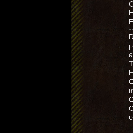
H
E
R
p
H
C