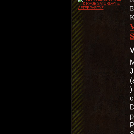
E
V
M
J
(
c
D
p
P
S