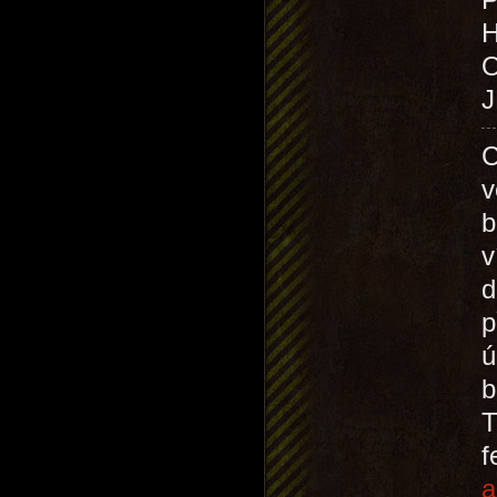
O
J
C
v
b
v
d
p
ú
b
T
a