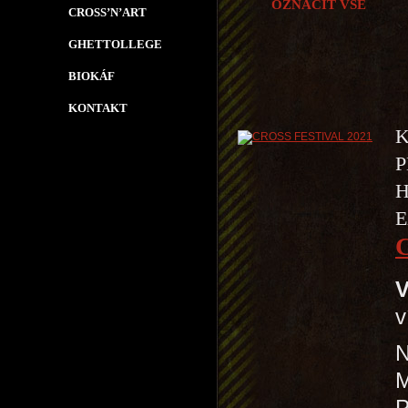
OZNAČIT VŠE
CROSS’N’ART
GHETTOLLEGE
BIOKÁF
KONTAKT
K
P
H
E
V
v
N
P