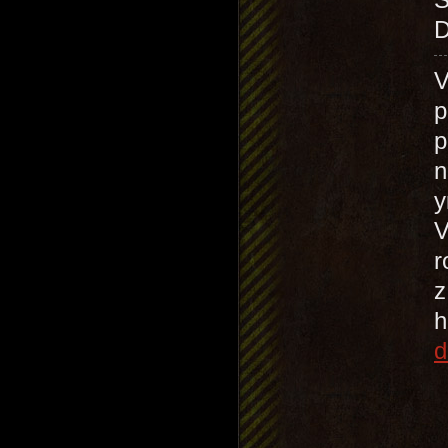
D
V
p
p
n
у
V
r
z
h
d