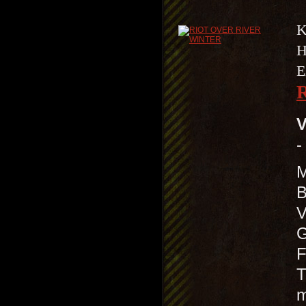
K
H
E
V
-
M
B
V
G
F
T
m