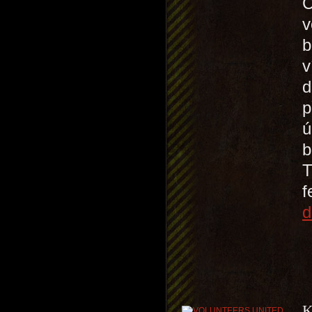
C
v
b
v
d
p
ú
b
T
d
K