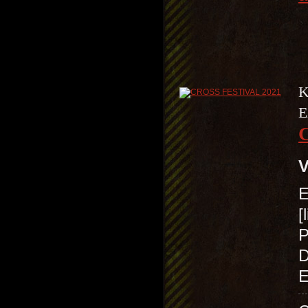
K
E
V
E
[
P
D
E