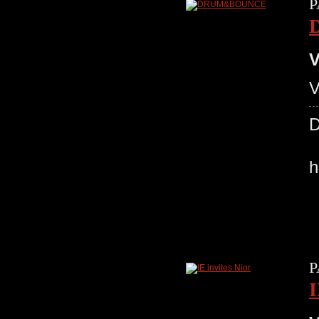
P
V
V
h
P
I