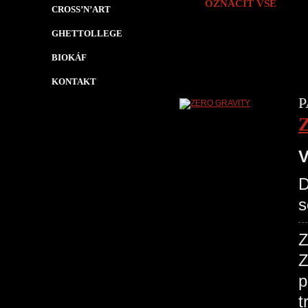
OZNAČIT VŠE
CROSS’N’ART
GHETTOLLEGE
BIOKÁF
KONTAKT
P
V
D
s
Z
Z
p
t