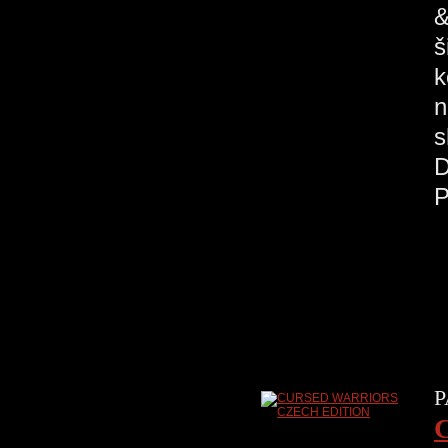
&
š
k
n
s
D
P
P