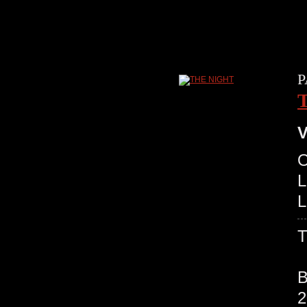
P
V
O
L
L
T