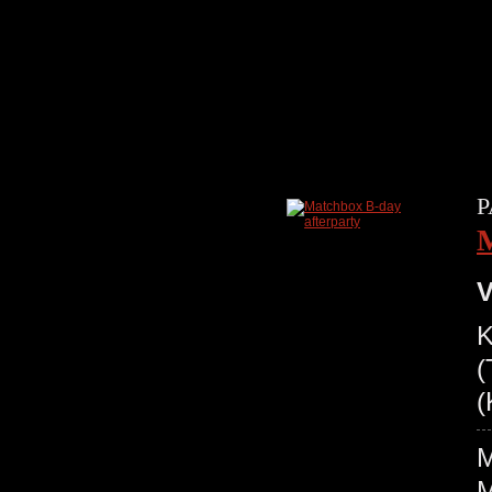
P
M
V
K
(
(
M
M