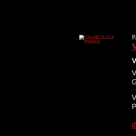
P
V
d