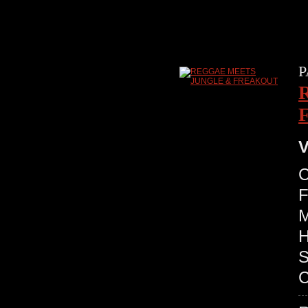
P
V
C
F
M
H
S
C