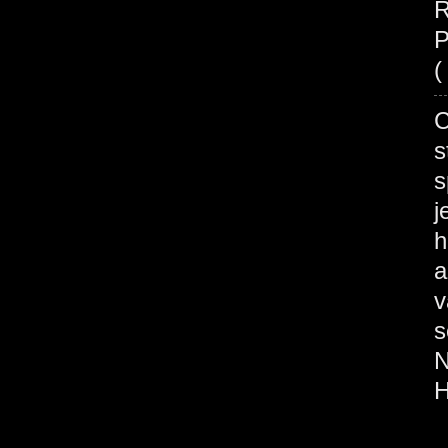
R
P
(
s
s
j
h
a
v
s
N