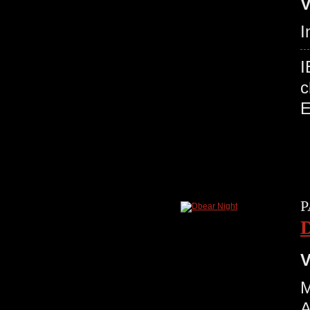
V
I
I
c
P
D
V
M
A