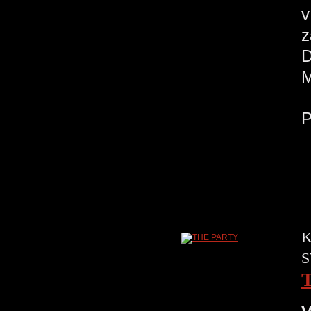
v
z
M
P
K
S