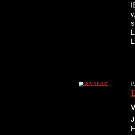
I
w
s
L
P
V