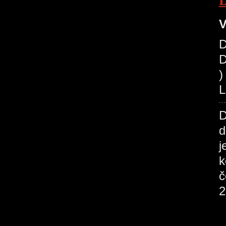
V
D
D
)
L
D
d
j
k
2