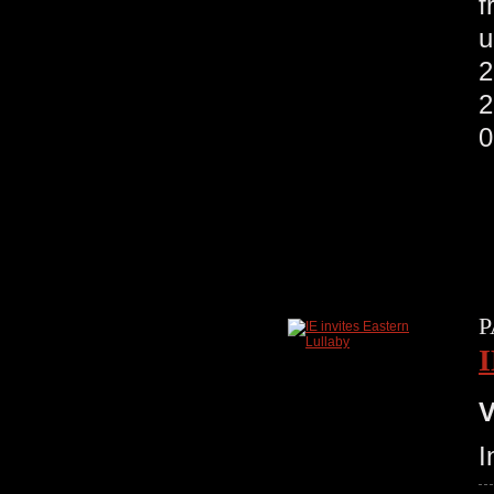
f
u
P
I
V
I