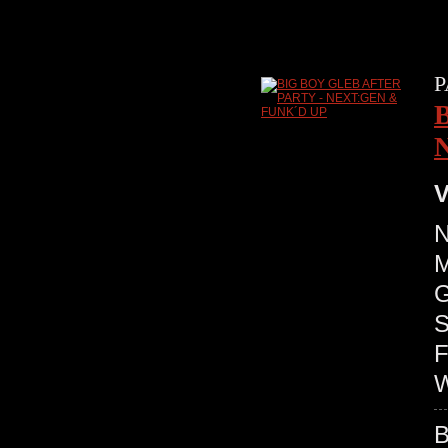
P
V
N
M
G
S
F
W
B