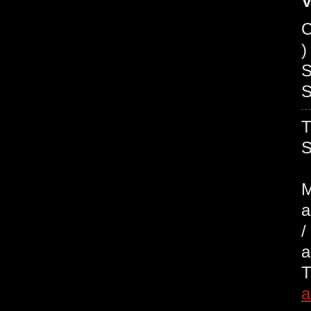
V
C
)
S
S
M
a
/
a