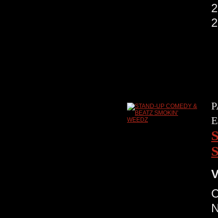
S
P
E
V
N