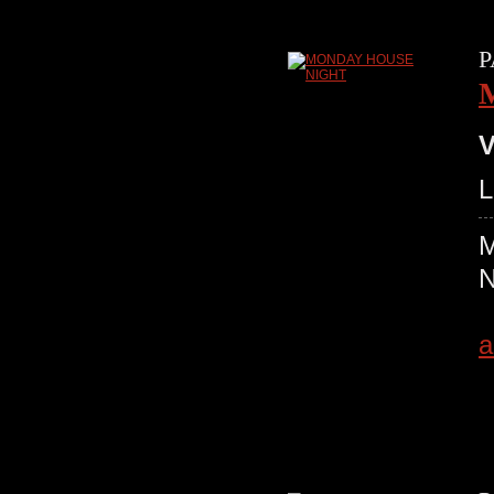
P
V
L
M
a