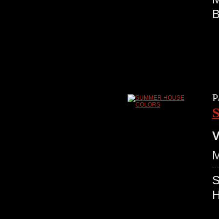
B
P
V
M