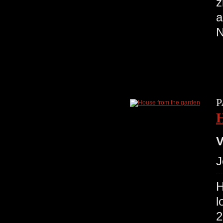
z
a
N
P
H
V
J
H
l