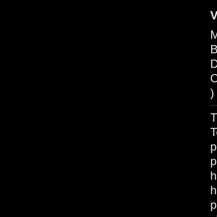
V
M
B
D
O
)
T
T
p
p
h
h
p