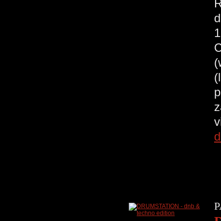
R
d
1
C
(
p
z
v
d
P