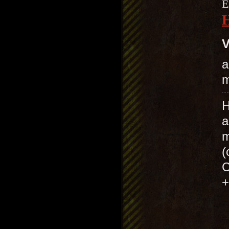
E
V
a
m
H
a
m
(
C
+