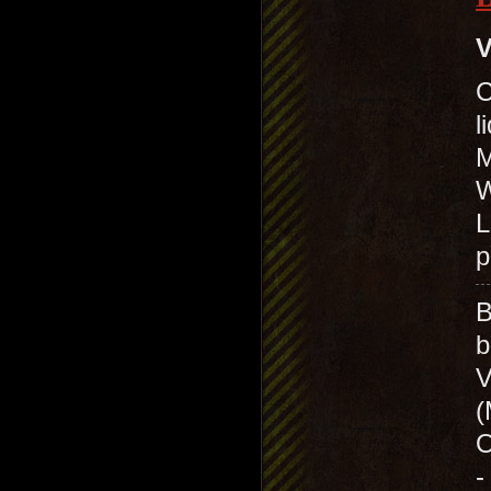
V
C
l
M
W
L
p
b
(