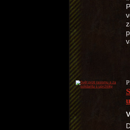
P
v
z
p
P
S
u
V
D