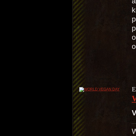
a
k
p
p
o
o
E
V
W