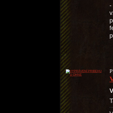
-
v
p
f
p
P
V
T