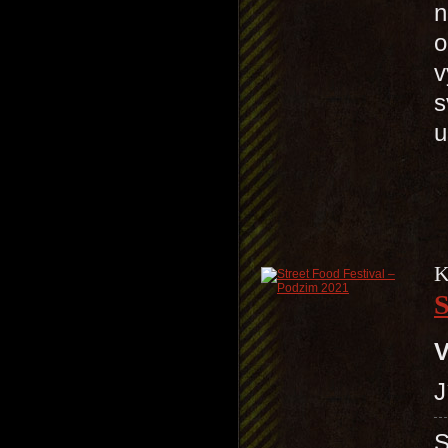
n
o
v
s
K
S
V
J
S