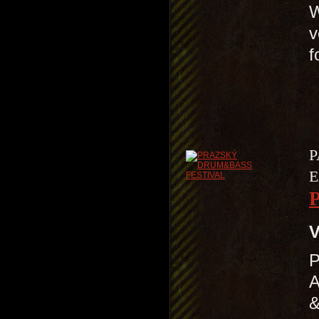
v
f
P
E
V
A
&