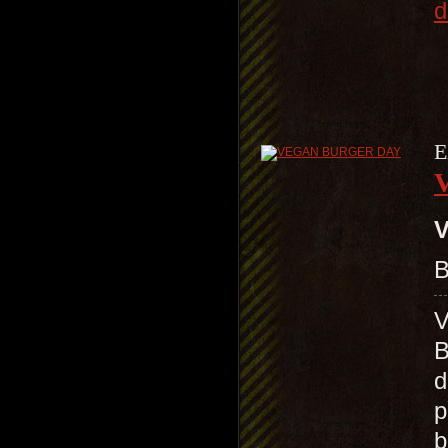
d
E
V
B
B
d
p
b