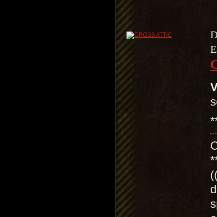
D
E
V
s
*
*
(
d
s