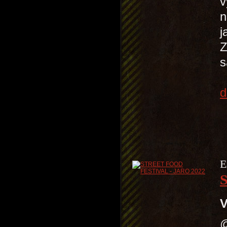
v
n
j
Z
s
d
E
V
@