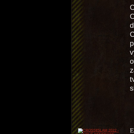
O
d
C
p
v
o
z
t
s
E