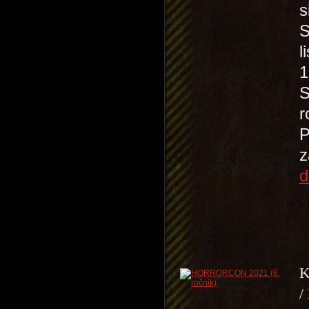
s
S
l
1
S
r
P
z
d
K
/