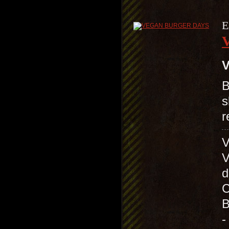
E
V
B
s
r
V
d
C
B
-