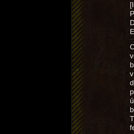
[
P
D
E
C
v
b
v
d
p
ú
b
T