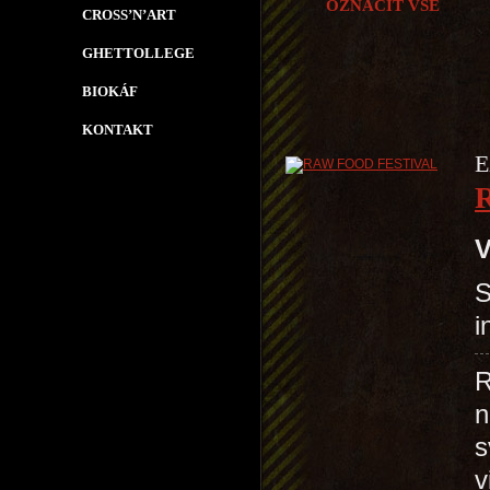
OZNAČIT VŠE
CROSS’N’ART
GHETTOLLEGE
BIOKÁF
KONTAKT
E
V
S
i
R
n
s
v