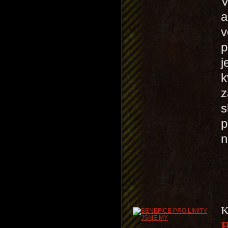
V
a
v
p
j
k
z
s
p
K