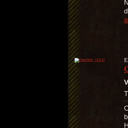
N
d
a
E
V
T
O
b
H