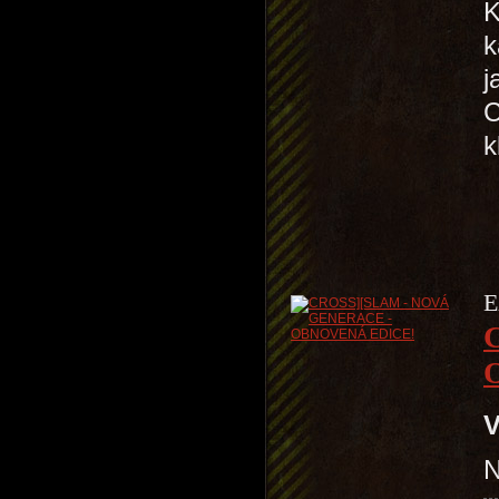
K
k
j
C
k
E
V
N