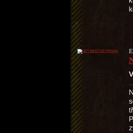
k
k
E
V
N
s
t
P
z