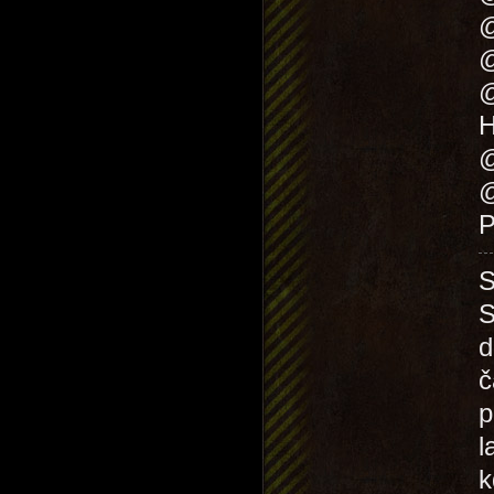
@
@
@
H
@
@
P
S
S
d
č
p
l
k