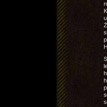
r
K
u
Ź
s
p
H
S
l
h
h
p
s
s