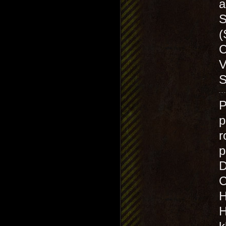
a
S
(
C
V
S
p
r
p
D
C
H
H