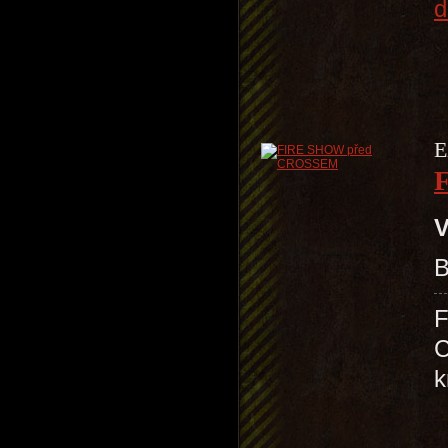
d
E
V
B
F
C
k