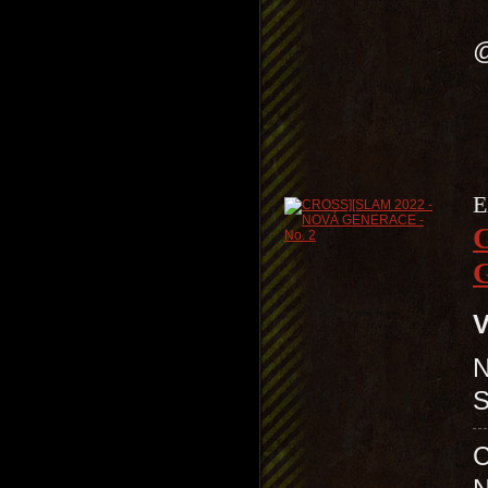
H
@
E
V
N
C