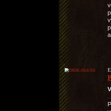
v
p
v
p
a
E
V
P