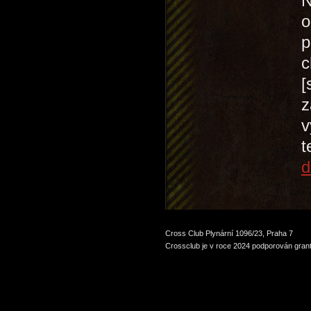
N
o
p
c
[
z
v
t
d
Cross Club Plynární 1096/23, Praha 7
Crossclub je v roce 2024 podporován grant