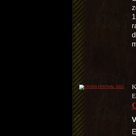
z
1
r
d
K
E
V
E