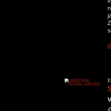
v
n
j
Z
s
d
E
V
@