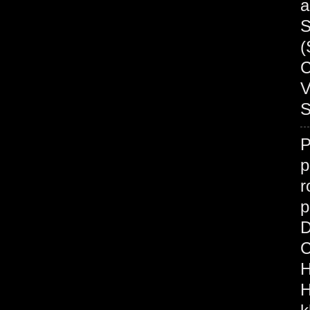
a
S
(
C
V
S
p
r
p
D
C
H
H