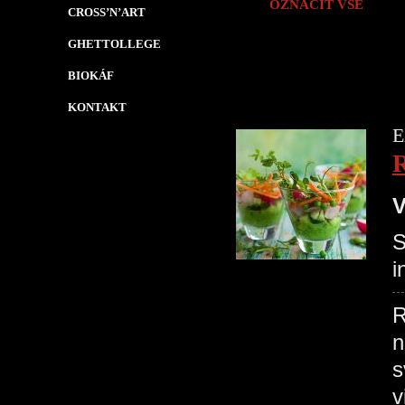
OZNAČIT VŠE
CROSS’N’ART
GHETTOLLEGE
BIOKÁF
KONTAKT
E
V
S
i
R
n
s
v