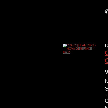
H
@
E
V
N
C