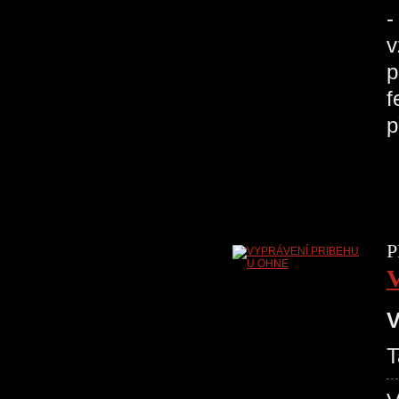
-
v
p
f
p
P
V
T