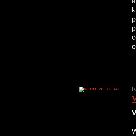
a
k
p
p
o
o
E
V
W