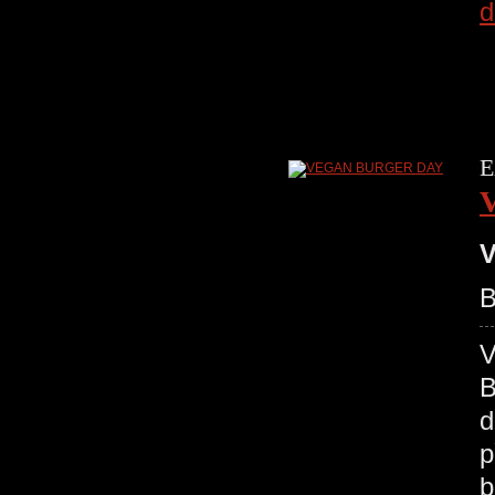
d
E
V
B
B
d
p
b