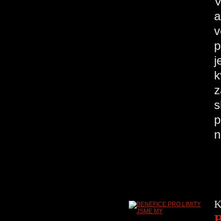
V
a
v
p
j
k
z
s
p
K