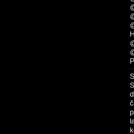
@
@
@
H
@
@
P
S
S
d
č
p
l
k