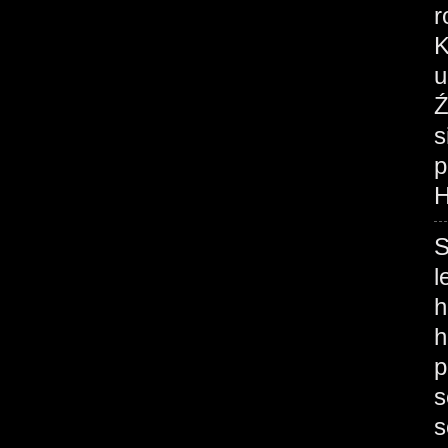
r
K
u
Ź
s
p
H
S
l
h
h
p
s
s