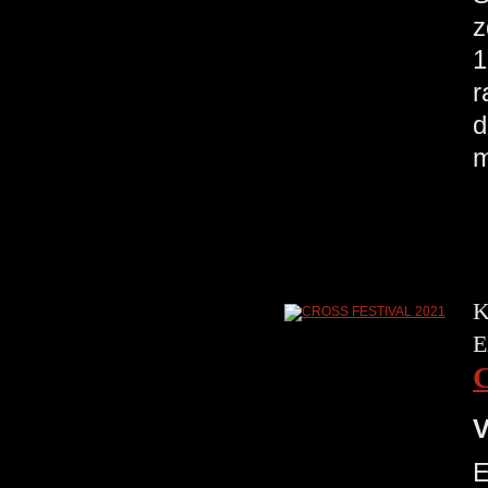
z
1
r
d
K
E
V
E