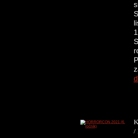
s
S
l
1
S
r
P
z
d
K
/