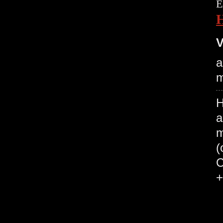
E
V
a
m
H
a
m
(
C
+