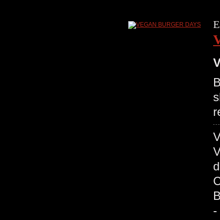
E
V
B
s
r
V
d
C
B
-