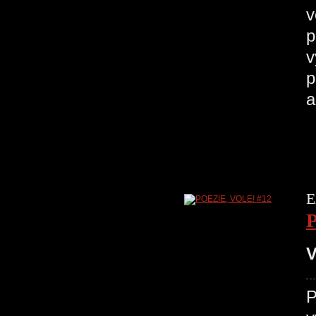
v
p
v
p
a
E
V
P