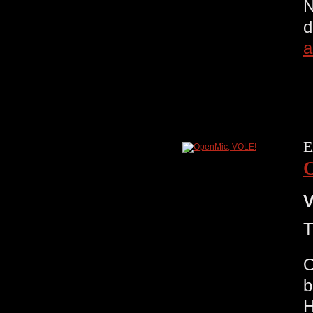
N
d
a
E
V
T
O
b
H