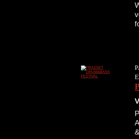
v
f
P
E
V
A
&