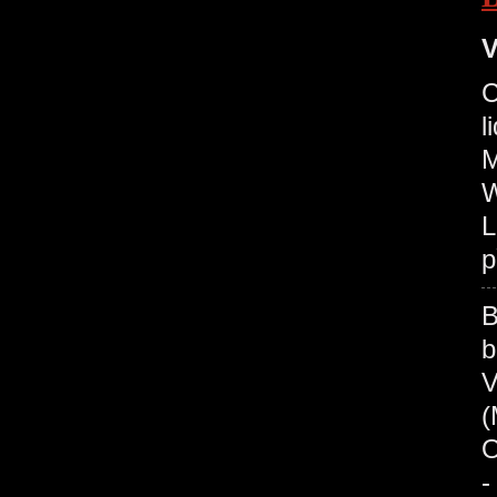
V
C
l
M
W
L
p
b
(