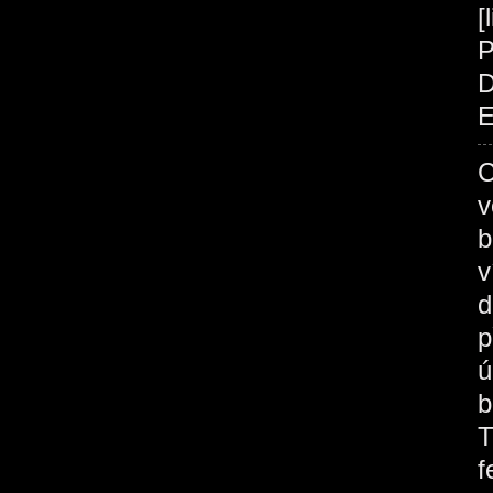
[
P
D
E
C
v
b
v
d
p
ú
b
T