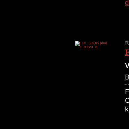
d
E
V
B
F
C
k