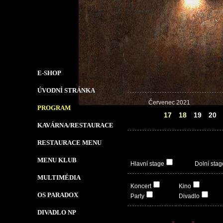
E-SHOP
ÚVODNÍ STRÁNKA
Červenec 2021
PROGRAM
16
17
18
19
20
KAVÁRNA/RESTAURACE
RESTAURACE MENU
MENU KLUB
Hlavní stage
Dolní stag
MULTIMÉDIA
Koncert
Kino
OS PARADOX
Party
Divadlo
DIVADLO NP