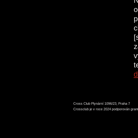
N
o
p
c
[
z
v
t
d
Cross Club Plynární 1096/23, Praha 7
Crossclub je v roce 2024 podporován grant