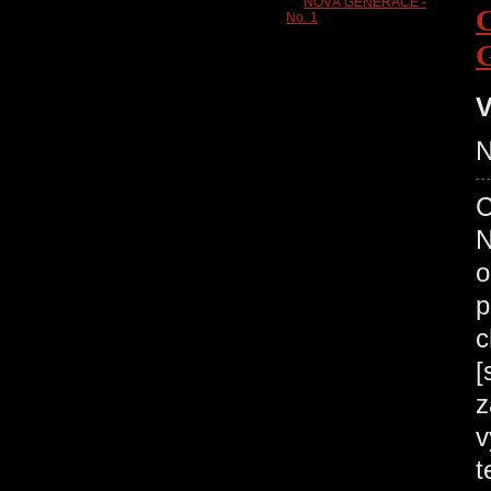
V
N
C
N
o
p
c
[
z
v
t