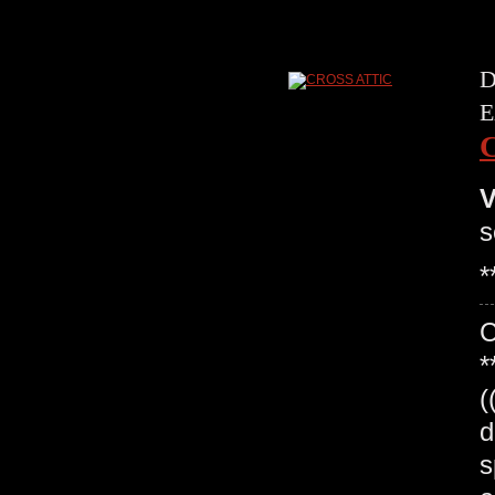
D
E
V
s
*
*
(
d
s