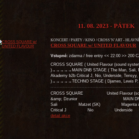
11. 08. 2023 - PÁTEK
KONCERT / PARTY / KINO / CROSS’N’ART - HLAVNÍ
CROSS SQUARE w/ UNITED FLAVOUR
Vstupné:
zdarma / free entry << 22:00 >> 200 
CROSS SQUARE ( United Flavour (sound system
)→→→→→MAIN DNB STAGE ( The Man, Sali, Mat
Akademy b2b Critical J, Nio, Underside, Tensyy,
)→→→→→TECHNO STAGE ( Djames, Lewis P, Bro
CROSS SQUARE United Flavour 
&amp; Dzunior MAIN D
Sali Matzet (SK) Magenta &
Critical J Nio Unders
detail akce