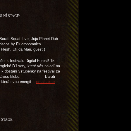
OLNÍ STAGE:
ti Squat Live, Juju Planet Dub
 decos by Fluorobotanics
esh, Ufi da Man, guest )
 festivalu Digital Forest! 15.
rgické DJ sety, které vás naladí na
k dostání vstupenky na festival za
í akcí v Cross klubu. Barati
, která svou energií…
detail akce
Í STAGE: