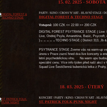
15. 02. 2025 - SOBOTA
PARTY / KINO / CROSS’N’ART - HLAVNÍ STAGE / D
DIGITAL FOREST & TECHNO STAGE
Vstupné:
100 CZK << 22:00 >> 200 CZK
DIGITAL FOREST PSYTRANCE STAGE ( Live: Bara
Live, Ondrej Psyla, Amarettina, Basic, Psycroft,
)→→→→→TECHNO STAGE ( District 313, Jb & Fl
PSYTRANCE STAGE Zveme vás na warm-up večer k
února v Praze zazní hned dva live koncerty a ene
letní psychedelickou vlnu. Na warm upu budou 
speciální cenu. Více info týden před naš
Squad Live Šestičlenná bubenická letka z Prahy
18. 03. 2025 - ÚTERÝ
KONCERT / PARTY / KINO / CROSS’N’ART - HLAVN
ST. PATRICK FOLK-PUNK NIGHT