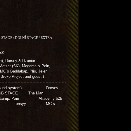
 STAGE / DOLNÍ STAGE / EXTRA:
CZK
), Dorsey & Dzunior
zet (SK), Magenta & Pain,
 MC´s Baddabap, Plio, Jelen
ko Project and guest )
(sound system) Dorsey
NB STAGE The Man
amp; Pain Akademy b2b
ide Tensyy MC´s …