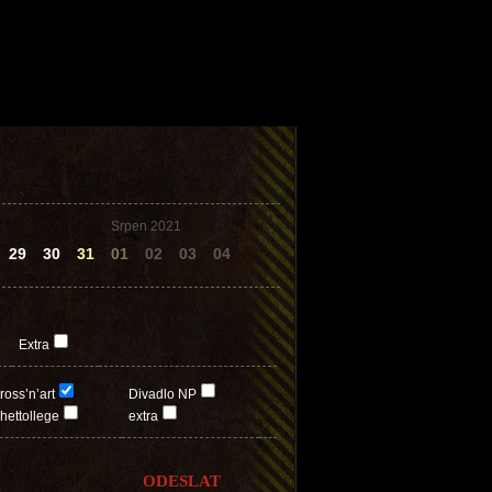
Srpen 2021
29
30
31
01
02
03
04
Extra
ross’n’art
Divadlo NP
hettollege
extra