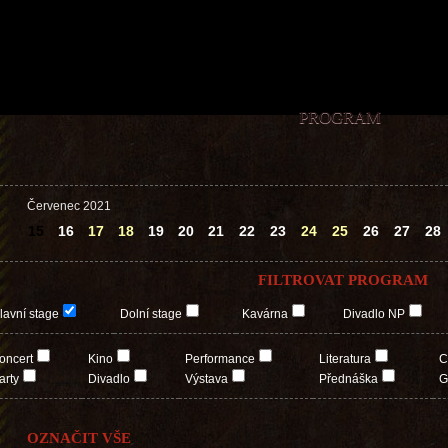
PROGRAM
Červenec 2021
15
16
17
18
19
20
21
22
23
24
25
26
27
28
FILTROVAT PROGRAM
lavní stage
Dolní stage
Kavárna
Divadlo NP
oncert
Kino
Performance
Literatura
C
arty
Divadlo
Výstava
Přednáška
G
OZNAČIT VŠE