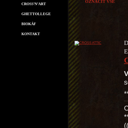
OZNAČIT VŠE
CROSS’N’ART
GHETTOLLEGE
BIOKÁF
KONTAKT
D
E
V
s
*
*
(