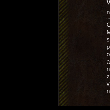
V
n
C
M
s
p
o
a
n
z
v