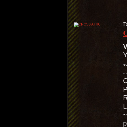
D
V
Y
*
~
p