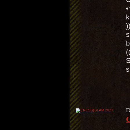
•
k
)
s
b
(
S
s
D