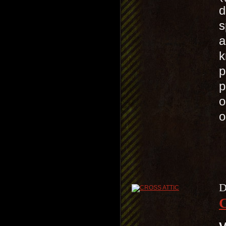
d
s
a
k
p
p
o
o
D