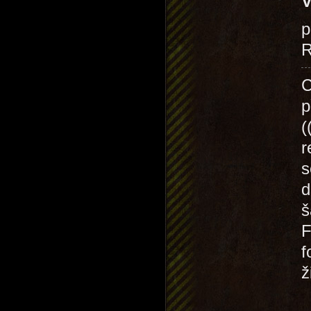
V
p
R
C
p
(
r
s
d
š
F
f
ž