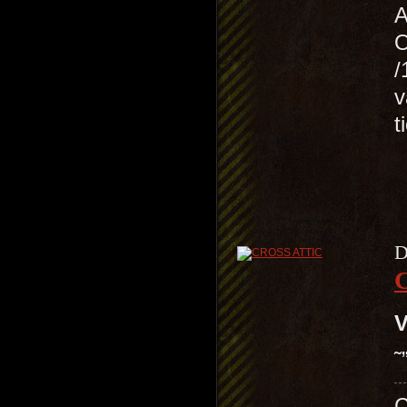
A
/
v
t
D
V
˜
C