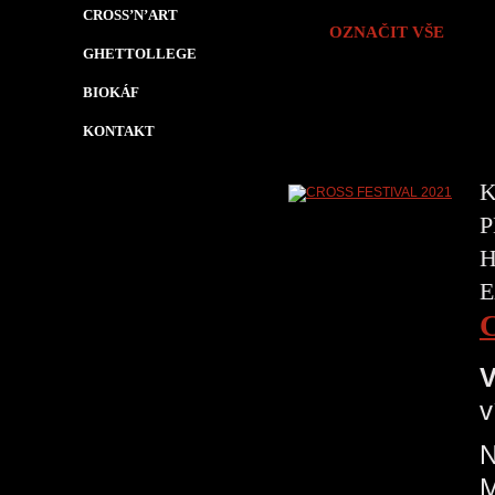
CROSS’N’ART
OZNAČIT VŠE
GHETTOLLEGE
BIOKÁF
KONTAKT
K
P
H
E
V
v
N