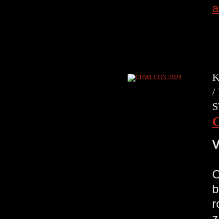
a
K
/
S
V
C
b
r
z