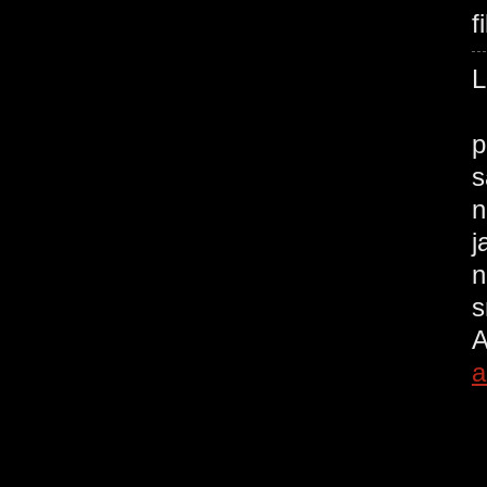
f
f
p
s
n
j
n
s
A
a