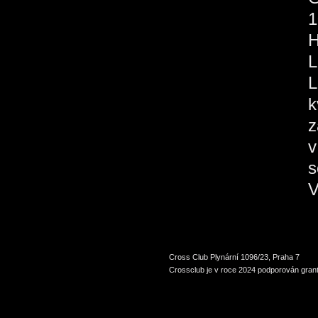
1
H
L
L
k
z
v
s
V
Cross Club Plynární 1096/23, Praha 7
Crossclub je v roce 2024 podporován grant