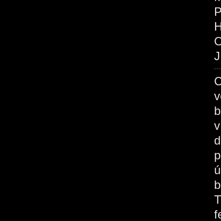
P
O
J
C
v
b
v
d
p
ú
b
T