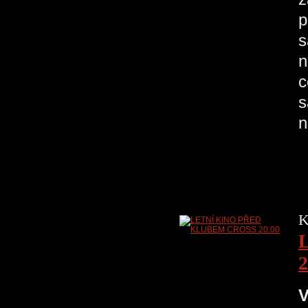
p
s
n
c
s
n
K
2
V