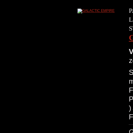
P
L
S
V
z
S
m
F
P
F