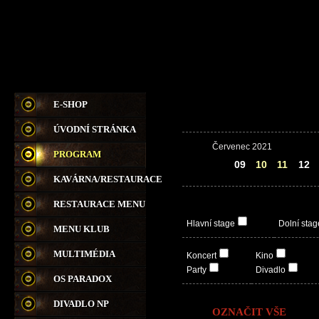
E-SHOP
ÚVODNÍ STRÁNKA
Červenec 2021
PROGRAM
08
09
10
11
12
KAVÁRNA/RESTAURACE
RESTAURACE MENU
Hlavní stage
Dolní stag
MENU KLUB
MULTIMÉDIA
Koncert
Kino
Party
Divadlo
OS PARADOX
DIVADLO NP
OZNAČIT VŠE