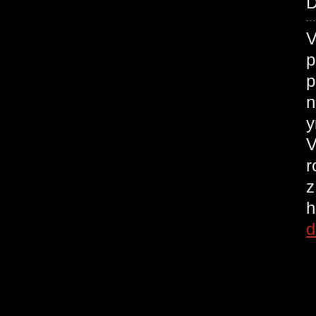
D
V
p
p
n
у
V
r
z
h
d