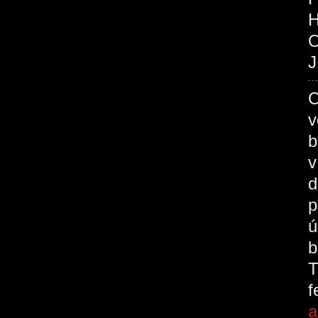
O
J
C
v
b
v
d
p
ú
b
T
a