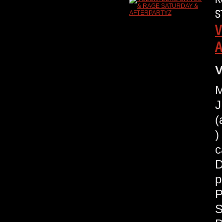
S
V
A
V
M
J
(
c
D
p
P
S