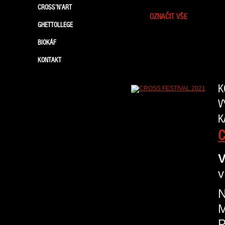
CROSS’N’ART
OZNAČIT VŠE
GHETTOLLEGE
BIOKÁF
KONTAKT
K
V
K
C
V
v
N
P