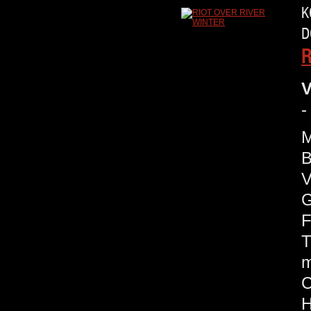
K
D
R
V
-
M
B
V
G
F
T
m
H