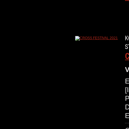
K
S
C
V
E
[
P
D
E