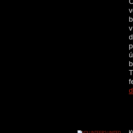
C
v
b
v
d
p
ú
b
T
d
K