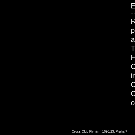
E
R
p
H
C
Cross Club Plynární 1096/23, Praha 7