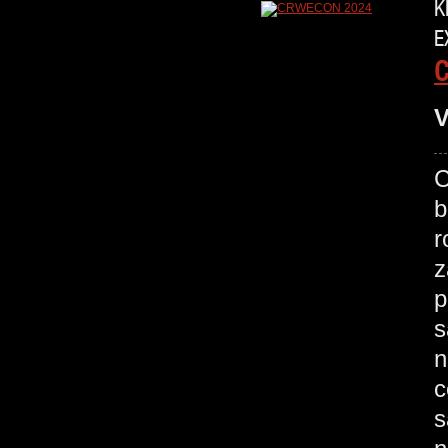
K
E
V
C
b
r
z
p
s
n
c
s