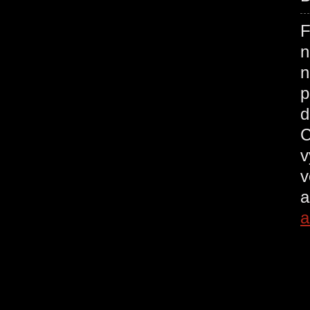
F
n
n
p
d
C
v
v
a
a