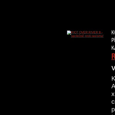
K
P
K
R
V
K
A
x
c
p