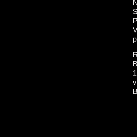
N
S
P
V
p
R
B
1
v