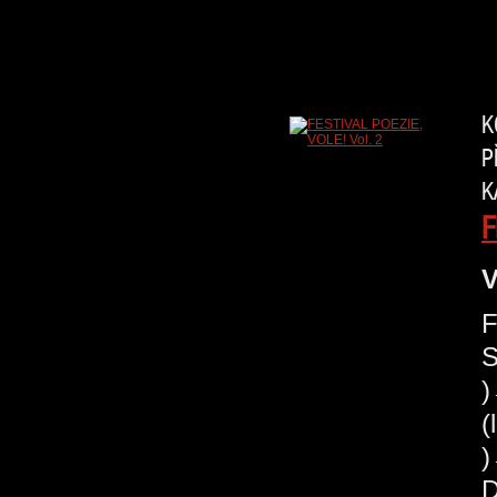
K
P
K
F
V
F
S
(
)
D