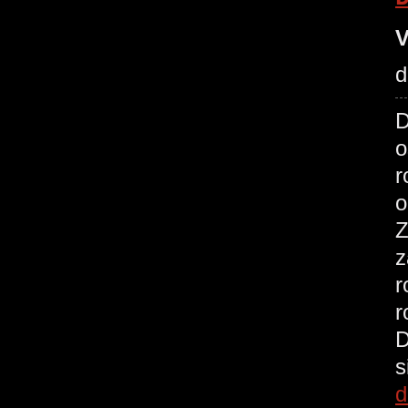
V
d
D
o
r
o
Z
z
r
r
D
s
d