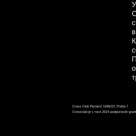
У
С
с
в
К
с
П
о
т
Cross Club Plynární 1096/23, Praha 7
Crossclub je v roce 2024 podporován grant