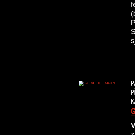
f
(
P
S
s
P
P
K
G
V
z