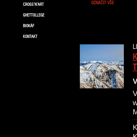
OZNAČIT VŠE
CROSS’N’ART
GHETTOLLEGE
BIOKÁF
KONTAKT
L
K
T
V
V
w
M
K
K