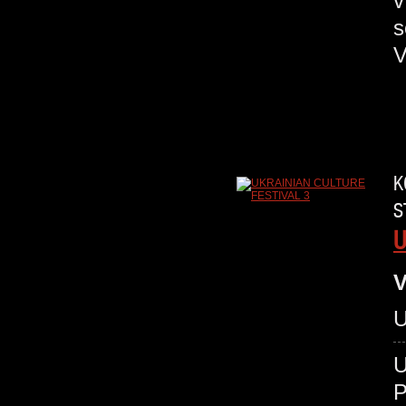
v
s
V
K
S
U
V
U