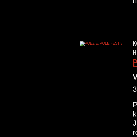
n
K
H
P
V
3
P
k
J
r