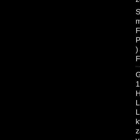
S
m
F
P
F
1
H
L
L
k
z