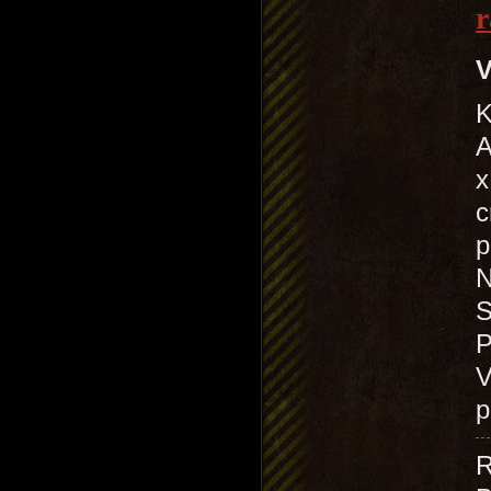
r
V
K
A
x
c
p
N
S
P
V
p
R