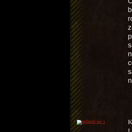
C
b
r
z
p
s
n
c
s
n
K
L