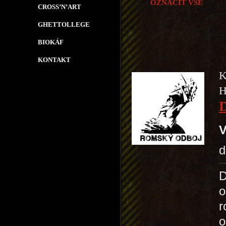
OZNAČIT VŠE
CROSS’N’ART
GHETTOLLEGE
BIOKÁF
KONTAKT
K
H
V
d
D
o
r
o