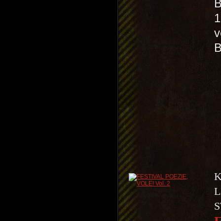
B
1
v
K
L
S