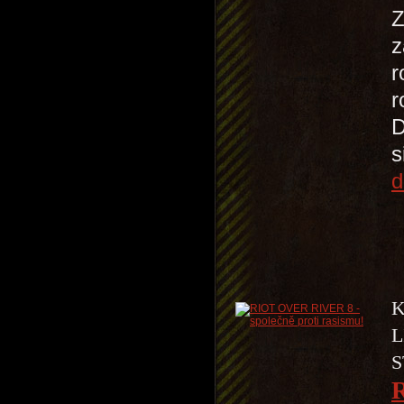
Z
z
r
r
D
s
d
K
L
S
R