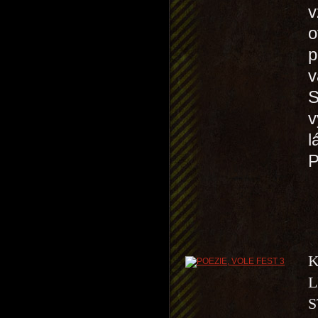
v
o
p
v
S
v
l
K
L
S