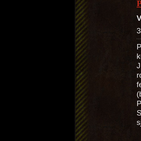
V
3
P
k
J
r
f
(
P
S
s