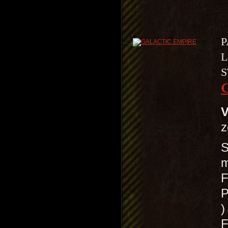
P
L
S
V
z
S
m
F
P
F