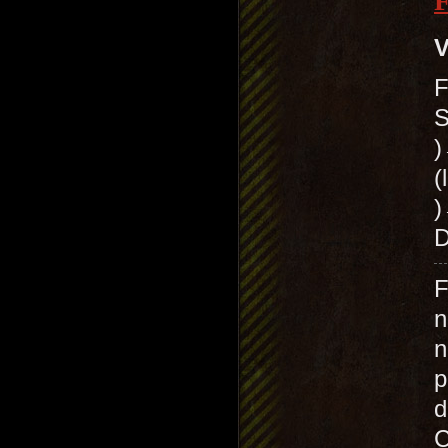
V
F
S
(
)
D
F
n
n
p
d
C