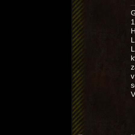
1
H
L
L
k
z
v
s
V