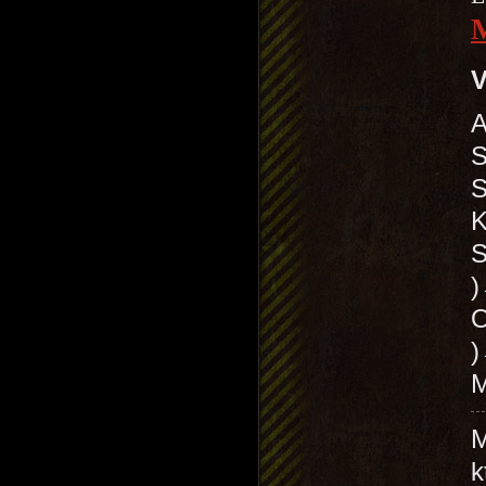
V
A
S
S
K
S
O
)
M
M
k