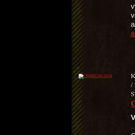
v
v
a
a
K
/
S
V