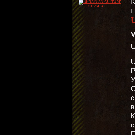
K
L
V
U
У
С
с
в
К
с
П