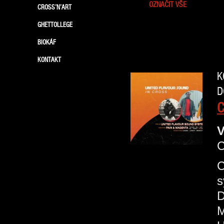
OZNAČIT VŠE
CROSS’N’ART
GHETTOLLEGE
BIOKÁF
KONTAKT
K
D
C
V
C
s
D
M