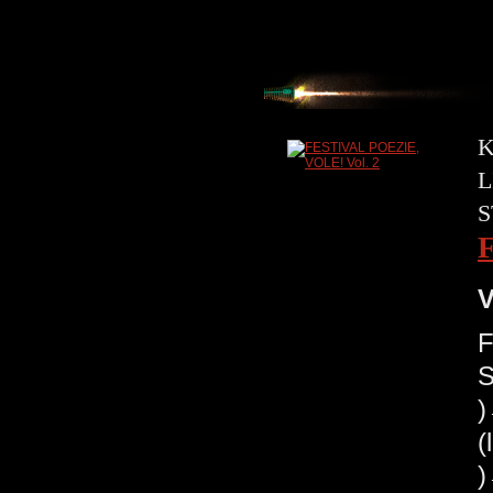
K
L
S
V
F
S
(
)