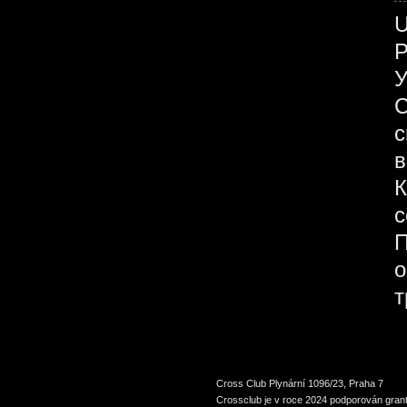
У
С
с
в
К
с
П
о
т
Cross Club Plynární 1096/23, Praha 7
Crossclub je v roce 2024 podporován grant