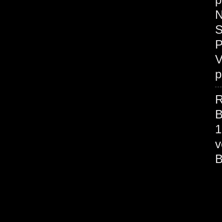
N
S
P
V
p
R
B
1
v