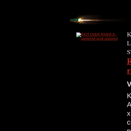
K
L
S
R
r
V
K
A
x
c
p