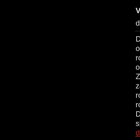
V
d
D
o
r
o
Z
z
r
r
D
s
d