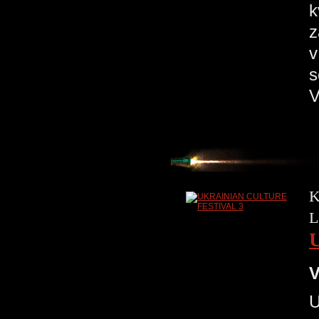
k
z
v
s
V
K
L
V
U