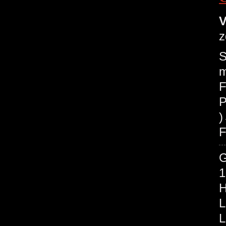
V
z
S
m
F
P
F
1
H
L
L