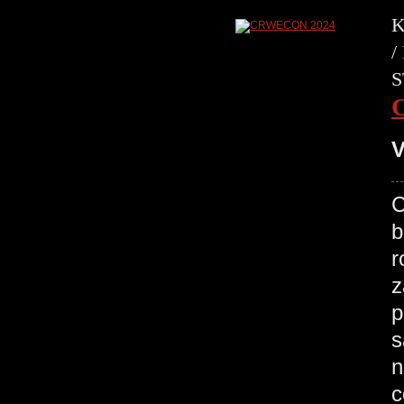
K
/
S
V
C
b
r
z
p
s
n
c