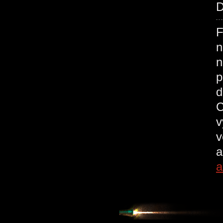
D
F
n
n
p
d
C
v
v
a
a