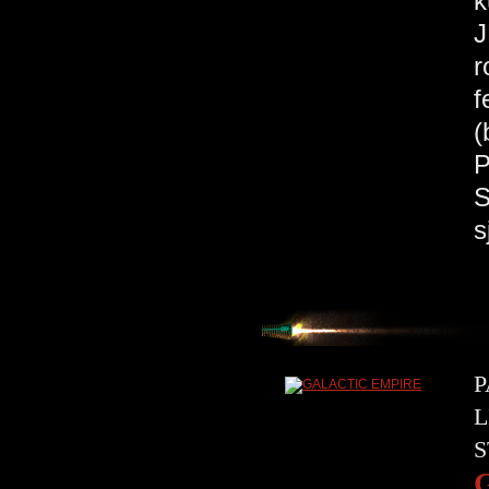
k
J
r
f
(
P
S
s
P
L
S