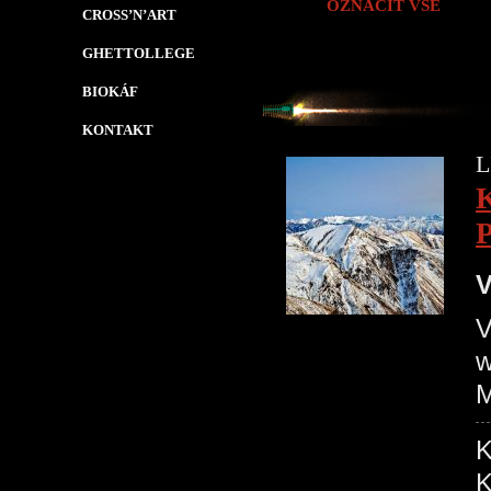
OZNAČIT VŠE
CROSS’N’ART
GHETTOLLEGE
BIOKÁF
KONTAKT
L
P
V
V
w
M
K
K