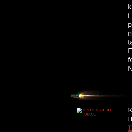
k
i
p
n
t
F
f
K
H