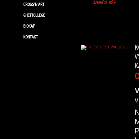
OZNAČIT VŠE
CROSS’N’ART
GHETTOLLEGE
BIOKÁF
KONTAKT
K
V
K
C
V
v
N
P