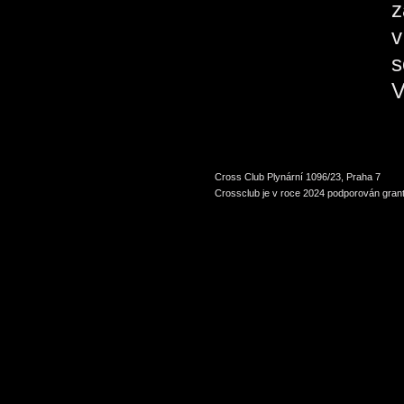
z
v
s
V
Cross Club Plynární 1096/23, Praha 7
Crossclub je v roce 2024 podporován grant