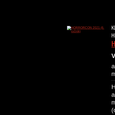
K
H
H
V
a
m
H
a
m
(