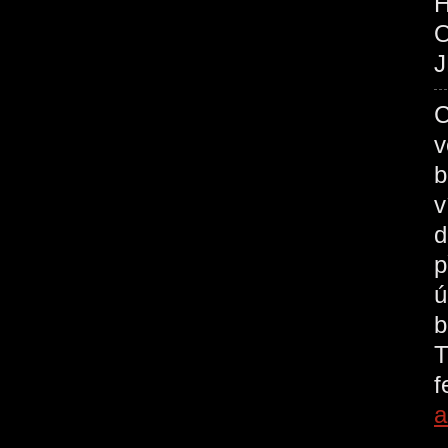
O
J
C
v
b
v
d
p
ú
b
T
a