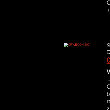
C
+
K
E
V
C
b
r
z