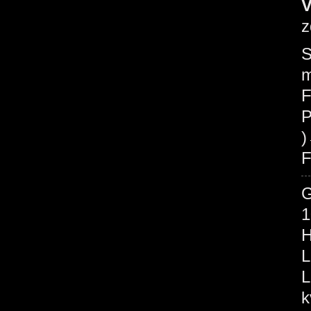
V
z
S
m
F
P
F
1
H
L
L
k