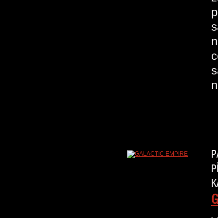
p
s
n
c
s
n
P
P
K
G