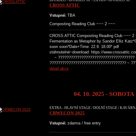
DIVADLO / DIVADLO NP / EXTRA - DIVADLO NP:
CROSS ATTIC
Vstupné:
TBA
Composting Reading Club ~~~ 2 ~~~
CROSS ATTIC Composting Reading Club ~~~ 2 ~~
Fermentation as Metaphor by Sandor Elliz Katz*
soon soon*Date+Time: 22.9. 18.00* pdf
stáhnutelné~download: https://www.crossattic.c
~ ???????????????????????????????????? 
???????????????????????????????????? ~ ??
detail akce
04. 10. 2025 - SOBOTA
EXTRA - HLAVNÍ STAGE / DOLNÍ STAGE / KAVÁRNA
CRWECON 2025
Vstupné:
zdarma / free entry