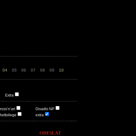
04
05
06
07
08
09
10
Extra
ross’n’art
Divadlo NP
hettollege
extra