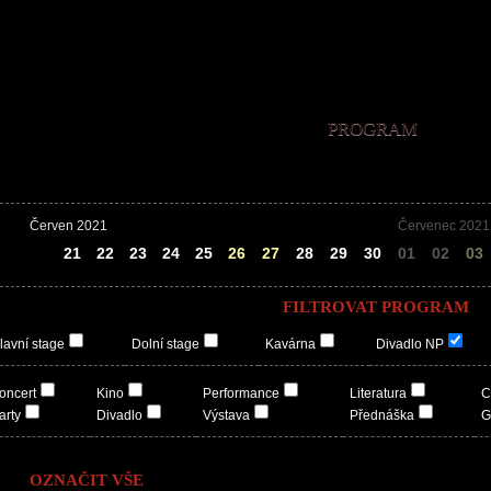
PROGRAM
Červen 2021
Červenec 2021
20
21
22
23
24
25
26
27
28
29
30
01
02
03
FILTROVAT PROGRAM
lavní stage
Dolní stage
Kavárna
Divadlo NP
oncert
Kino
Performance
Literatura
C
arty
Divadlo
Výstava
Přednáška
G
OZNAČIT VŠE