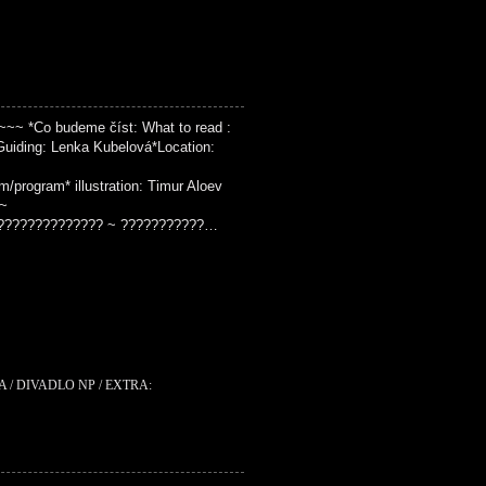
~ *Co budeme číst: What to read :
Guiding: Lenka Kubelová*Location:
om/program* illustration: Timur Aloev
~
?????????????? ~ ???????????…
 / DIVADLO NP / EXTRA: