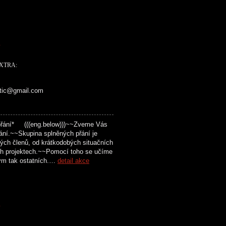
K
EXTRA:
ttic@gmail.com
přání* (((eng.below)))~~Zveme Vás
ání.~~Skupina splněných přání je
svých členů, od krátkodobých situačních
ch projektech.~~Pomocí toho se učíme
vým tak ostatních.…
detail akce
K