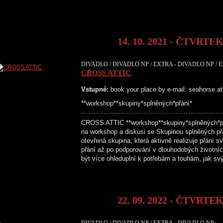
14. 10. 2021 - ČTVRTE
DIVADLO / DIVADLO NP / EXTRA - DIVADLO NP / 
CROSS ATTIC
Vstupné:
book your place by e-mail: seahorse.a
**workshop**skupiny*splněných*přání*
CROSS ATTIC **workshop**skupiny*splněných*
na workshop a diskusi se Skupinou splněných př
otevřená skupina, která aktivně realizuje přání 
přání až po podporování v dlouhodobých životní
být více ohleduplní k potřebám a touhám, jak s
22. 09. 2022 - ČTVRTE