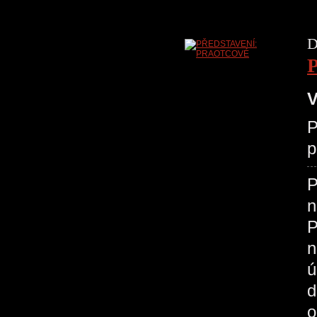
D
V
P
p
P
n
P
n
ú
d
o