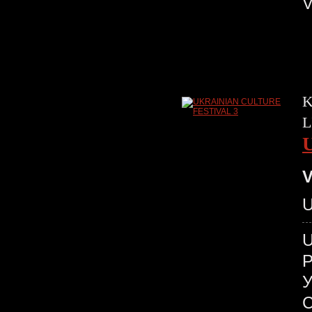
V
K
L
V
U
У
С