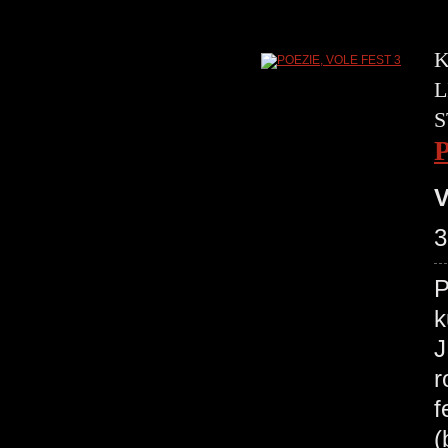
K
L
S
V
3
P
k
J
r
f
(