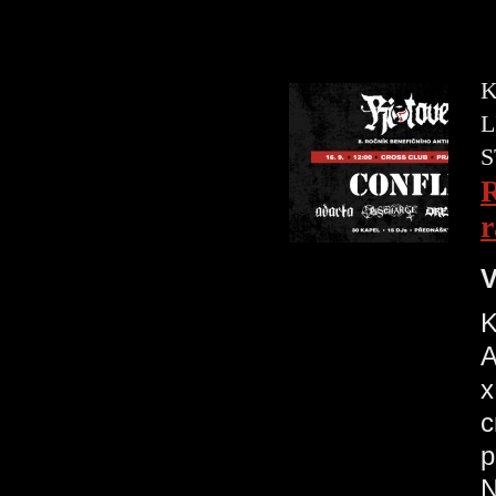
K
L
S
R
r
V
K
A
x
c
p
N