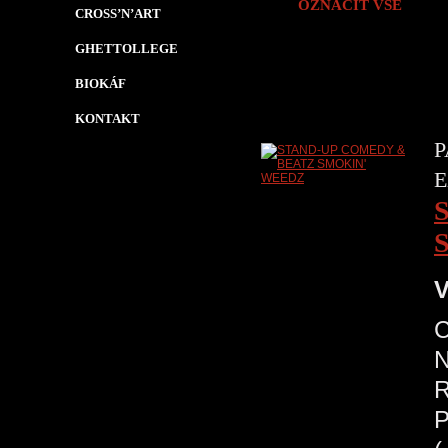
OZNAČIT VŠE
CROSS’N’ART
GHETTOLLEGE
BIOKÁF
KONTAKT
P
E
V
N
R
P