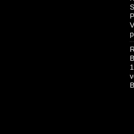
S
P
V
p
R
B
1
v