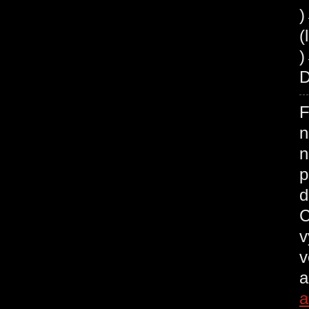
(
)
D
F
n
n
p
d
C
v
v
a
a