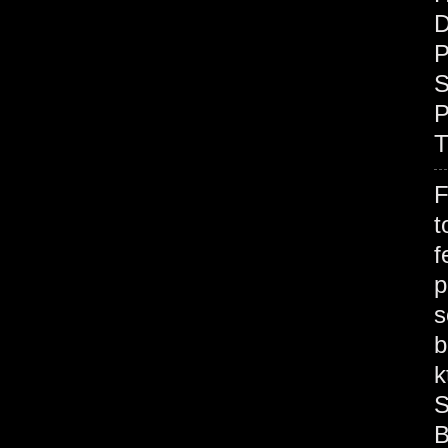
D
P
S
P
T
F
t
f
p
s
b
k
S
B