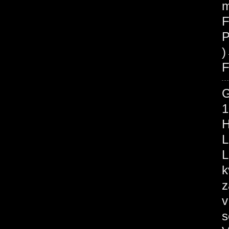
m
F
P
F
1
H
L
L
k
z
v
s