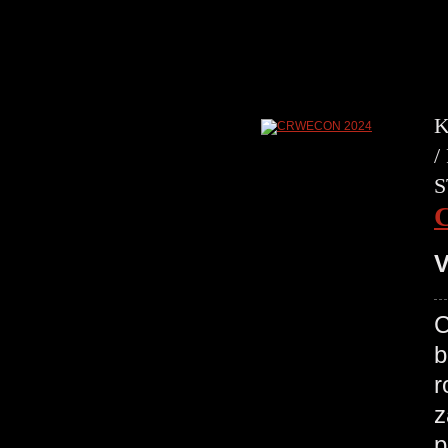
K
/
S
V
C
b
r
z
p