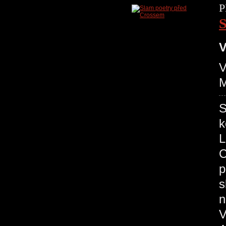
P
S
V
V
M
S
k
L
C
p
s
n