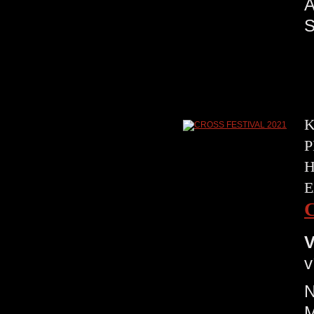
A
K
P
H
E
V
v
N