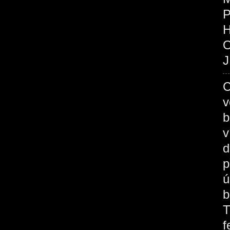
P
O
J
C
v
b
v
d
p
ú
b
T