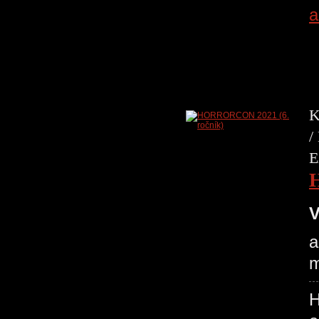
a
K
/
E
V
a
m
H