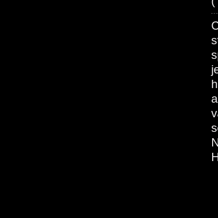
(
s
s
j
h
a
v
s
N