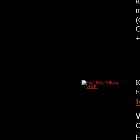
a
m
(
C
+
K
E
V
H