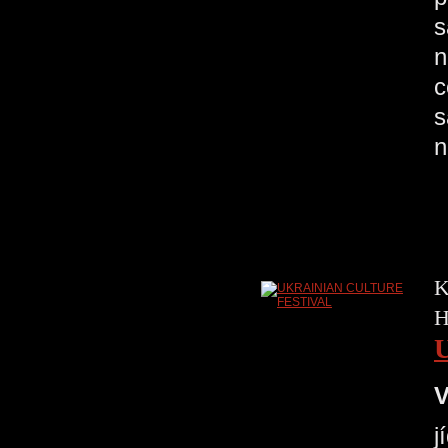
s
n
c
s
n
K
H
V
j