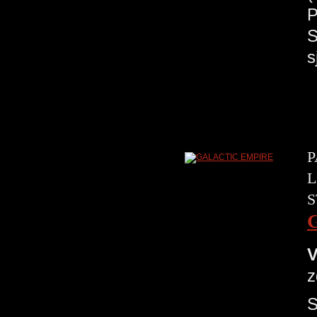
P
S
s
P
L
S
V
z
S