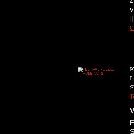
z
v
]
d
K
L
S
V
F
S