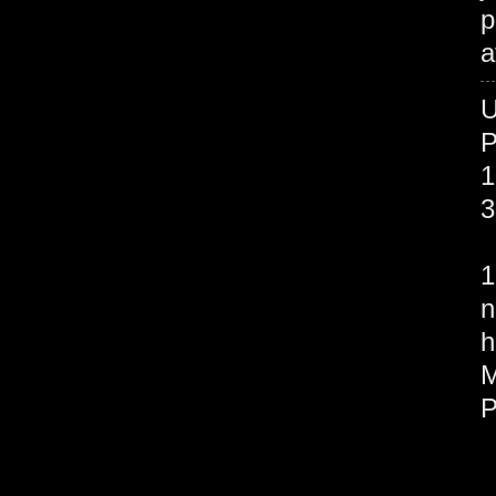
p
a
P
1
3
O
1
n
h
M