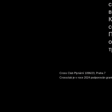
с
в
К
с
П
о
т
Cross Club Plynární 1096/23, Praha 7
Crossclub je v roce 2024 podporován grant