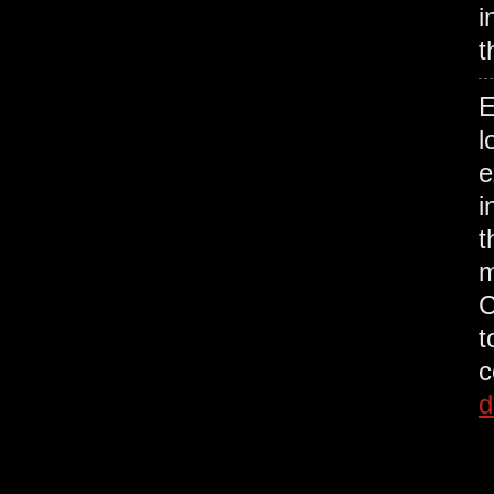
i
t
E
l
e
i
t
m
C
t
c
d