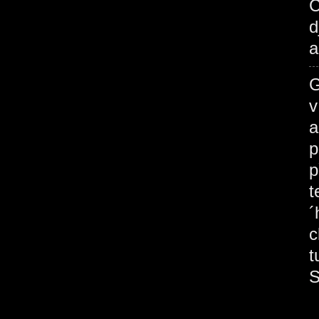
C
d
a
G
v
a
p
p
t
´
c
t
S