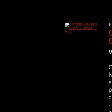
P
V
C
N
s
p
c
-