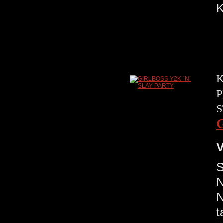
K
K
P
S
V
S
N
N
t