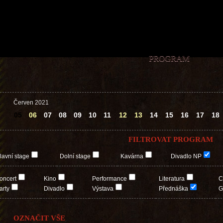
PROGRAM
Červen 2021
05
06
07
08
09
10
11
12
13
14
15
16
17
18
FILTROVAT PROGRAM
lavní stage
Dolní stage
Kavárna
Divadlo NP
oncert
Kino
Performance
Literatura
C
arty
Divadlo
Výstava
Přednáška
G
OZNAČIT VŠE