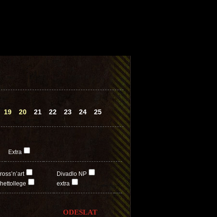
19
20
21
22
23
24
25
Extra
ross’n’art
Divadlo NP
hettollege
extra