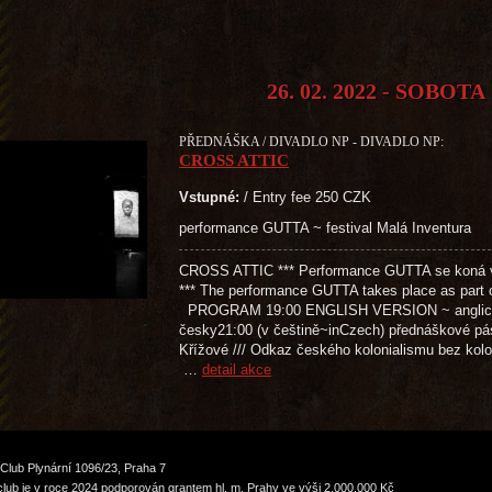
26. 02. 2022 - SOBOTA
PŘEDNÁŠKA / DIVADLO NP - DIVADLO NP:
CROSS ATTIC
Vstupné:
/ Entry fee 250 CZK
performance GUTTA ~ festival Malá Inventura
CROSS ATTIC *** Performance GUTTA se koná v r
*** The performance GUTTA takes place as part o
PROGRAM 19:00 ENGLISH VERSION ~ anglic
česky21:00 (v češtině~inCzech) přednáškové pá
Křížové /// Odkaz českého kolonialismu bez kolo
…
detail akce
Club Plynární 1096/23, Praha 7
lub je v roce 2024 podporován grantem hl. m. Prahy ve výši 2.000.000 Kč