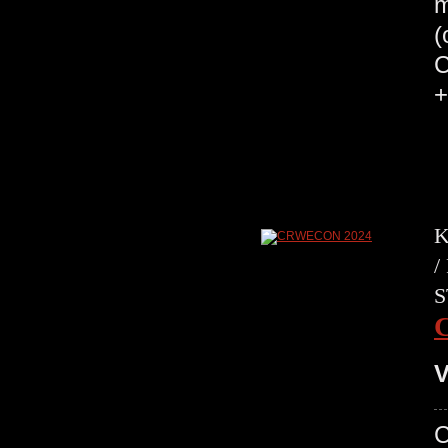
m
(
C
+
K
/
S
V
C