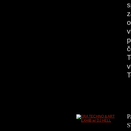
s
z
o
v
p
č
T
v
P
S