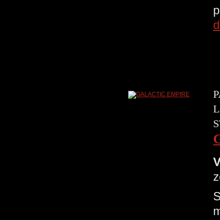
p
d
P
L
S
V
z
S
m