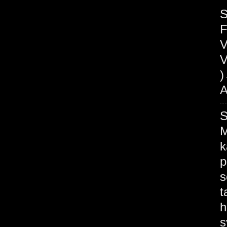
S
V
V
A
M
k
p
s
t
h
s