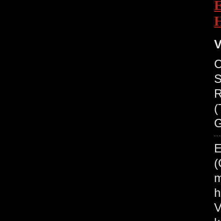
V
C
S
R
(
G
E
(
m
h
V