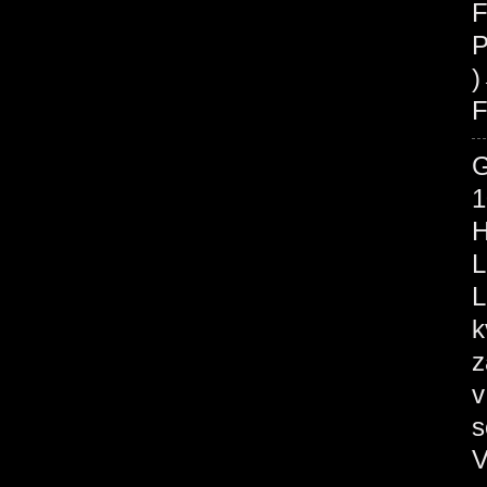
F
P
F
1
H
L
L
k
z
v
s
V