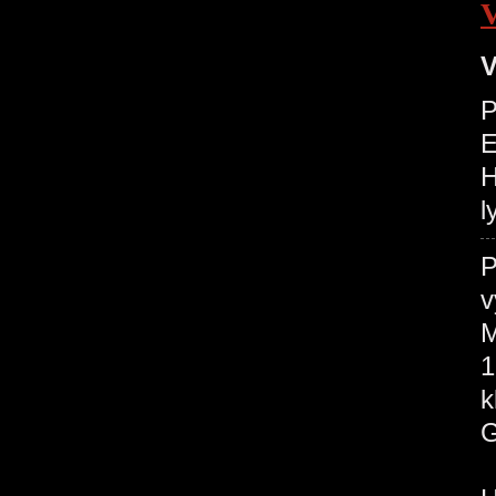
V
P
H
l
P
v
M
1