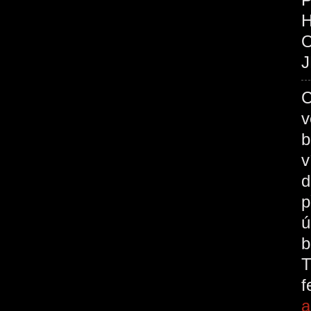
O
J
C
v
b
v
d
p
ú
b
T
a