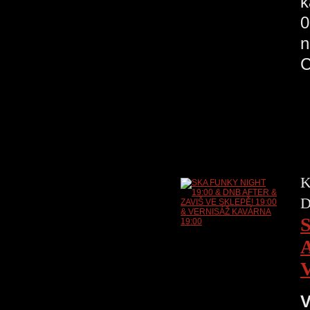
k
0
n
K
D
V