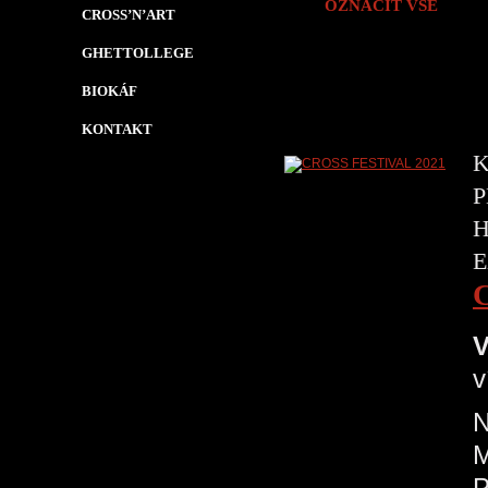
OZNAČIT VŠE
CROSS’N’ART
GHETTOLLEGE
BIOKÁF
KONTAKT
K
P
H
E
V
v
N
P