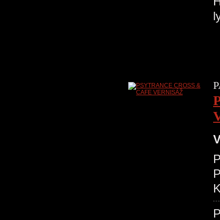
H
l
P
V
P
K
P