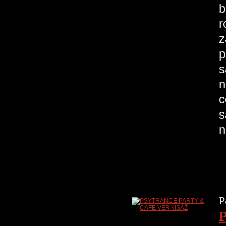
b
r
z
p
s
n
c
s
n
P