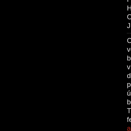
O
J
C
v
b
v
d
p
ú
b
T
a