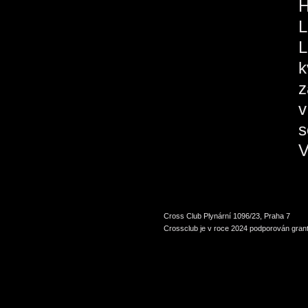
H
L
L
k
z
v
s
V
Cross Club Plynární 1096/23, Praha 7
Crossclub je v roce 2024 podporován grant