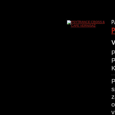
P
P
V
P
K
P
s
z
o
v