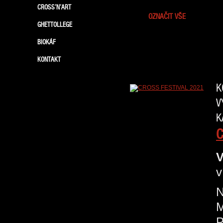
CROSS’N’ART
OZNAČIT VŠE
GHETTOLLEGE
BIOKÁF
KONTAKT
K
V
K
C
V
v
N
P