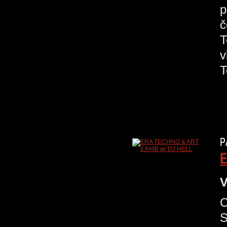
p
č
T
v
P
E
V
C
S