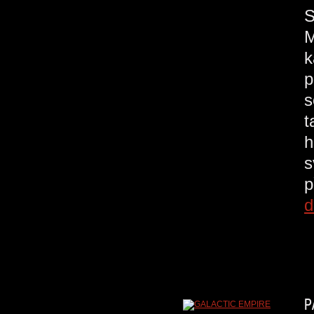
M
k
p
s
t
h
s
p
d
P