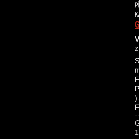
P
K
G
V
z
S
m
F
P
F
1