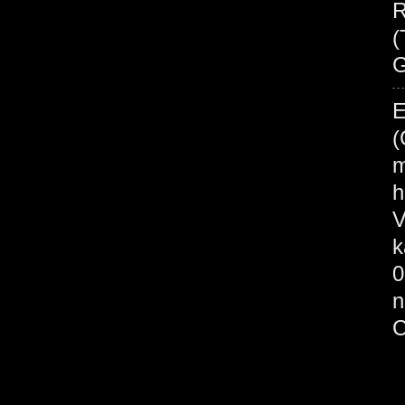
R
(
G
E
(
m
h
V
k
0
n