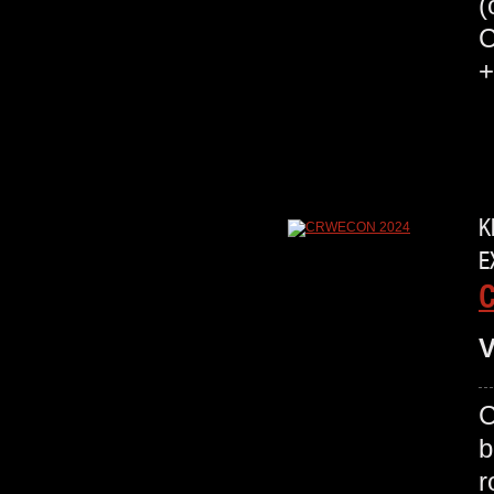
(
C
+
K
E
V
C
b
r