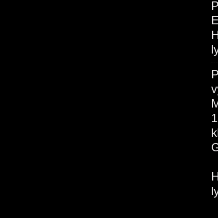
P
H
l
P
v
M
1
H
l