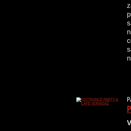
z
p
s
n
c
s
n
P
P
V