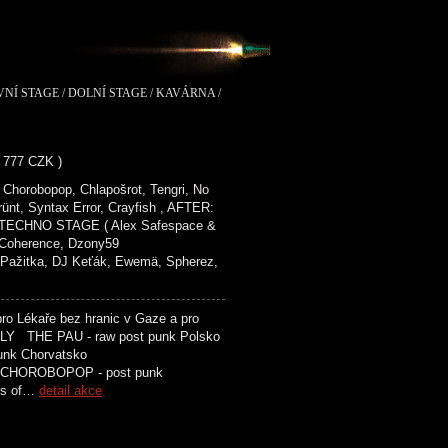
VNÍ STAGE / DOLNÍ STAGE / KAVÁRNA /
- 777 CZK )
Chorobopop, Chlapošrot, Tengri, No
rünt, Syntax Error, Crayfish , AFTER:
ECHNO STAGE ( Alex Safespace &
, Coherence, Dzony59
tka, DJ Keťák, Ewemä, Spherez,
o Lékaře bez hranic v Gaze a pro
 THE PAU - raw post punk Polsko
t punk Chorvatsko
M CHOROBOPOP - post punk
rs of…
detail akce