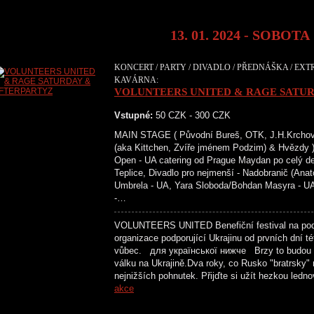
13. 01. 2024 - SOBOTA
KONCERT / PARTY / DIVADLO / PŘEDNÁŠKA / EXTR
KAVÁRNA:
VOLUNTEERS UNITED & RAGE SATU
Vstupné:
50 CZK - 300 CZK
MAIN STAGE ( Původní Bureš, OTK, J.H.Krchovs
(aka Kittchen, Zvíře jménem Podzim) & H
Open - UA catering od Prague Maydan po celý de
Teplice, Divadlo pro nejmenší - Nadobranič (Ana
Umbrela - UA, Yara Sloboda/Bohdan Masyra - UA
-…
VOLUNTEERS UNITED Benefiční festival na podp
organizace podporující Ukrajinu od prvních dní t
vůbec. для української нижче Brzy to budou dv
válku na Ukrajině.Dva roky, co Rusko "bratrsky" 
nejnižších pohnutek. Přijďte si užít hezkou le
akce