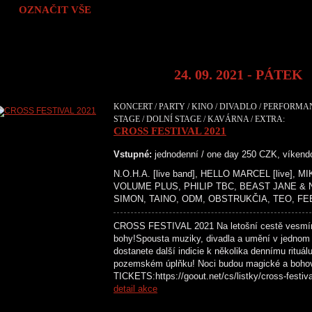
OZNAČIT VŠE
24. 09. 2021 - PÁTEK
KONCERT / PARTY / KINO / DIVADLO / PERFORMA
STAGE / DOLNÍ STAGE / KAVÁRNA / EXTRA:
CROSS FESTIVAL 2021
Vstupné:
jednodenní / one day 250 CZK, víken
N.O.H.A. [live band], HELLO MARCEL [live],
VOLUME PLUS, PHILIP TBC, BEAST JANE &
SIMON, TAINO, ODM, OBSTRUKČIA, TEO, FE
CROSS FESTIVAL 2021 Na letošní cestě vesmír
bohy!Spousta muziky, divadla a umění v jednom
dostanete další indicie k několika dennímu rituál
pozemském úplňku! Noci budou magické a boh
TICKETS:https://goout.net/cs/listky/cross-
detail akce