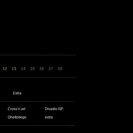
12
13
14
15
16
17
18
Extra
Cross’n’art
Divadlo NP
Ghettollege
extra