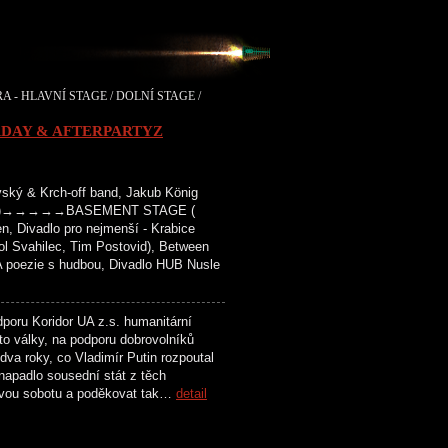
A - HLAVNÍ STAGE / DOLNÍ STAGE /
RDAY & AFTERPARTYZ
ký & Krch-off band, Jakub König
vězdy )→→→→→BASEMENT STAGE (
n, Divadlo pro nejmenší - Krabice
tol Svahilec, Tim Postovid), Between
 poezie s hudbou, Divadlo HUB Nusle
oru Koridor UA z.s. humanitární
éto války, na podporu dobrovolníků
a roky, co Vladimír Putin rozpoutal
napadlo sousední stát z těch
dnovou sobotu a poděkovat tak…
detail