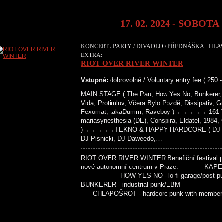
17. 02. 2024 - SOBOTA
KONCERT / PARTY / DIVADLO / PŘEDNÁŠKA - HLA
EXTRA:
RIOT OVER RIVER WINTER
Vstupné:
dobrovolné / Voluntary entry fee ( 250 
MAIN STAGE ( The Pau, How Yes No, Bunkerer, 
Vida, Protimluv, Včera Bylo Pozdě, Dissipativ, G
Fexomat, takaDumm, Raveboy )→→→→→ 161 T
mariasynesthesia (DE), Conspira, Eldatel, 1984
)→→→→→TEKNO & HAPPY HARDCORE ( DJ Paži
DJ Pisnicki, DJ Daweedo,…
RIOT OVER RIVER WINTER Benefiční festival pr
nové autonomní centrum v Praze. KAPELY
HOW YES NO - lo-fi garage/pos
BUNKERER - industrial punk/EB
CHLAPOŠROT - hardcore punk with membe