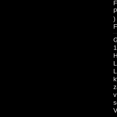
F
P
F
1
H
L
L
k
z
v
s
V