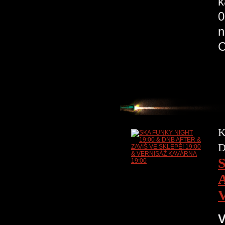
k
0
n
K
D
V