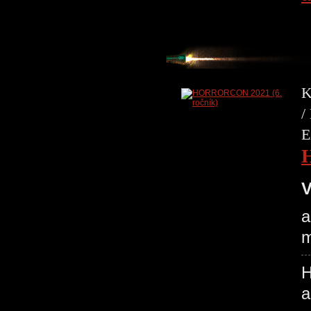
K
/
E
V
a
m
H
a