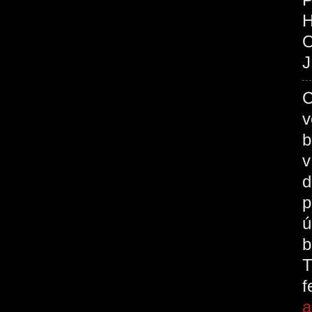
O
J
C
v
b
v
d
p
ú
b
T
a