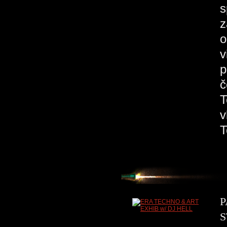
s
z
o
v
p
č
T
v
P
S