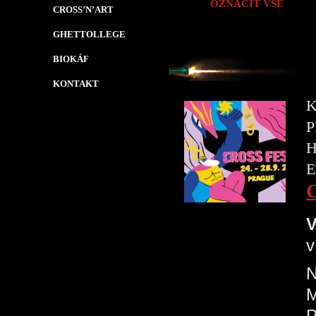
OZNAČIT VŠE
CROSS’N’ART
GHETTOLLEGE
BIOKÁF
KONTAKT
K
P
H
E
V
v
N
P