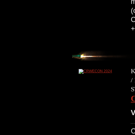
m
(
C
+
K
/
S
V
C