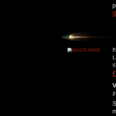
p
d
P
L
S
V
z
S
m