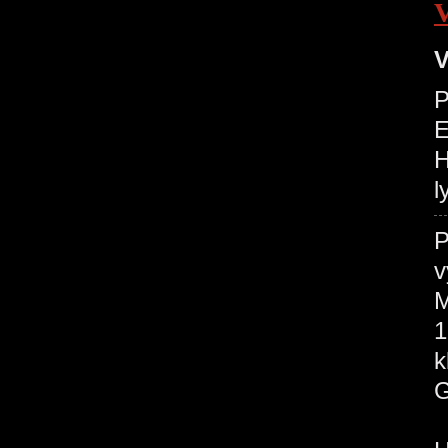
V
P
H
l
P
v
M
1