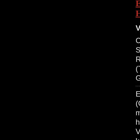
V
C
S
R
(
G
E
(
m
h
V