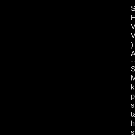
S
V
V
A
M
k
p
s
t
h
s