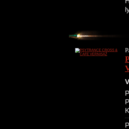
H
l
P
V
P
K
P