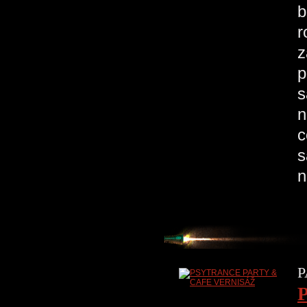
b
r
z
p
s
n
c
s
n
P