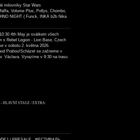
é milovníky Star Wars
fa, Volume Plus, Pollys, Chombo,
NO NIGHT ( Funck, INKÄ b2b Nika
4th May je svátkem všech
m s Rebel Legion - Lion Base, Czech
se v sobotu 2. května 2026.
hod Prahou!Scházet se začneme v
. Václava. Vyrazíme v 9:30 na trasu
- HLAVNÍ STAGE / EXTRA:
ODEJ / PRESALE ФЕСТИВАЛЬ