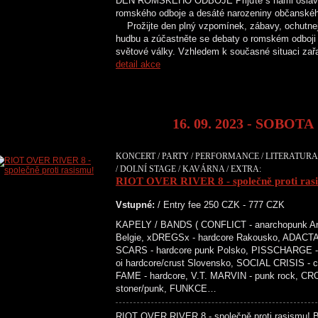
DEN ROMSKÉHO ODBOJE Přijďte s námi oslavit 
romského odboje a desáté narozeniny občans
Prožijte den plný vzpomínek, zábavy, ochutnejt
hudbu a zúčastněte se debaty o romském odboji
světové války. Vzhledem k současné situaci za
detail akce
16. 09. 2023 - SOBOTA
KONCERT / PARTY / PERFORMANCE / LITERATURA 
/ DOLNÍ STAGE / KAVÁRNA / EXTRA:
RIOT OVER RIVER 8 - společně proti ras
Vstupné:
/ Entry fee 250 CZK - 777 CZK
KAPELY / BANDS ( CONFLICT - anarchopunk An
Belgie, xDREGSx - hardcore Rakousko, ADACTA 
SCARS - hardcore punk Polsko, PISSCHARGE - 
oi hardcore/crust Slovensko, SOCIAL CRISIS -
FAME - hardcore, V.T. MARVIN - punk rock, C
stoner/punk, FUNKCE…
RIOT OVER RIVER 8 - společně proti rasismu! Ben