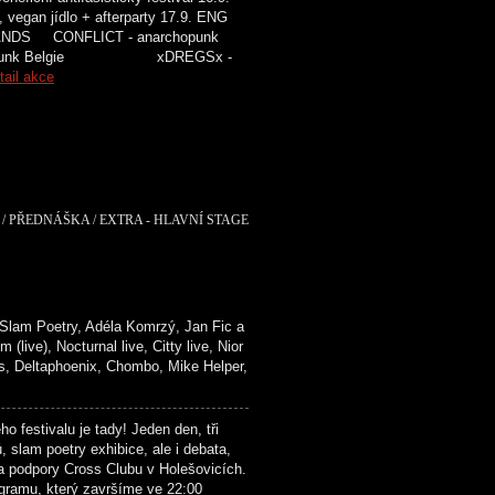
, vegan jídlo + afterparty 17.9. ENG
ONFLICT - anarchopunk
 punk Belgie xDREGSx -
tail akce
/ PŘEDNÁŠKA / EXTRA - HLAVNÍ STAGE
lam Poetry, Adéla Komrzý, Jan Fic a
), Nocturnal live, Citty live, Nior
Deltaphoenix, Chombo, Mike Helper,
festivalu je tady! Jeden den, tři
 slam poetry exhibice, ale i debata,
a podpory Cross Clubu v Holešovicích.
ogramu, který završíme ve 22:00