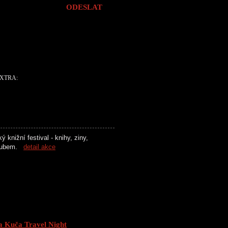
EXTRA:
 knižní festival - knihy, ziny,
 Clubem.
detail akce
Kuča Travel Night