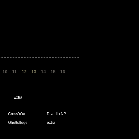
10
11
12
13
14
15
16
Extra
Cross’n’art
Divadlo NP
Ghettollege
extra