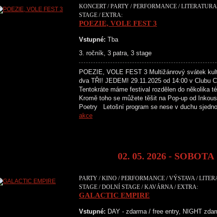
KONCERT / PARTY / PERFORMANCE / LITERATURA 
STAGE / EXTRA:
POEZIE, VOLE FEST 3
Vstupné:
Tba
3. ročník, 3 patra, 3 stage
POEZIE, VOLE FEST 3 Multižánrový svátek kultu
dva TŘI! JEDEM! 29.11.2025 od 14:00 v Clubu Cr
Tentokráte máme festival rozdělen do několika té
Kromě toho se můžete těšit na Pop-up od Inkous
Poetry Letošní program se nese v duchu sjedn
akce
02. 05. 2026 - SOBOTA
PARTY / KINO / PERFORMANCE / VÝSTAVA / LITE
STAGE / DOLNÍ STAGE / KAVÁRNA / EXTRA:
GALACTIC EMPIRE
Vstupné:
DAY - zdarma / free entry, NIGHT zdar