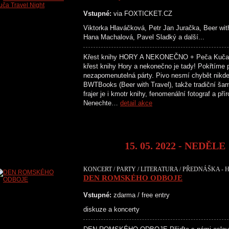
Vstupné:
via FOXTICKET.CZ
Viktorka Hlaváčková, Petr Jan Juračka, Beer wit
Hana Machalová, Pavel Sladký a další...
Křest knihy HORY A NEKONEČNO + Peča Kuča 
křest knihy Hory a nekonečno je tady! Pokřtíme p
nezapomenutelná párty. Pivo nesmí chybět nikde,
BWTBooks (Beer with Travel), takže tradiční ša
frajer je i kmotr knihy, fenomenální fotograf a p
Nenechte…
detail akce
15. 05. 2022 - NEDĚLE
KONCERT / PARTY / LITERATURA / PŘEDNÁŠKA - H
DEN ROMSKÉHO ODBOJE
Vstupné:
zdarma / free entry
diskuze a koncerty