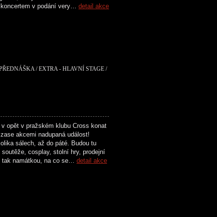
a koncertem v podání very…
detail akce
 PŘEDNÁŠKA / EXTRA - HLAVNÍ STAGE /
 v opět v pražském klubu Cross konat
zase akcemi nadupaná událost!
olika sálech, až do páté. Budou tu
soutěže, cosplay, stolní hry, prodejní
n tak namátkou, na co se…
detail akce