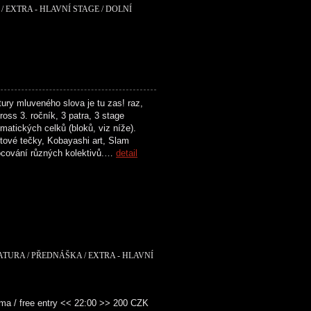
/ EXTRA - HLAVNÍ STAGE / DOLNÍ
ry mluveného slova je tu zas! raz,
oss 3. ročník, 3 patra, 3 stage
matických celků (bloků, viz níže).
tové tečky, Kobayashi art, Slam
ocování různých kolektivů.…
detail
RATURA / PŘEDNÁŠKA / EXTRA - HLAVNÍ
ma / free entry << 22:00 >> 200 CZK