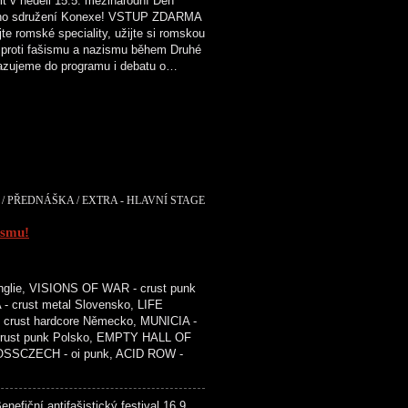
v neděli 15.5. mezinárodní Den
kého sdružení Konexe! VSTUP ZDARMA
e romské speciality, užijte si romskou
 proti fašismu a nazismu během Druhé
řazujeme do programu i debatu o…
/ PŘEDNÁŠKA / EXTRA - HLAVNÍ STAGE
ismu!
glie, VISIONS OF WAR - crust punk
- crust metal Slovensko, LIFE
crust hardcore Německo, MUNICIA -
 crust punk Polsko, EMPTY HALL OF
ROSSCZECH - oi punk, ACID ROW -
efiční antifašistický festival 16.9.