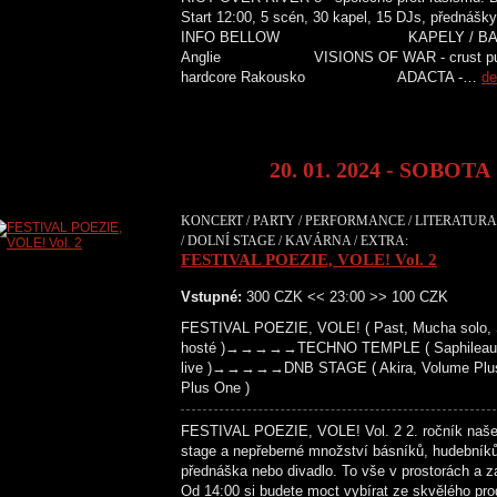
Start 12:00, 5 scén, 30 kapel, 15 DJs, přednášky
INFO BELLOW KAPELY / BANDS C
Anglie VISIONS OF WAR - crust
hardcore Rakousko ADACTA -…
de
20. 01. 2024 - SOBOTA
KONCERT / PARTY / PERFORMANCE / LITERATURA 
/ DOLNÍ STAGE / KAVÁRNA / EXTRA:
FESTIVAL POEZIE, VOLE! Vol. 2
Vstupné:
300 CZK << 23:00 >> 100 CZK
FESTIVAL POEZIE, VOLE! ( Past, Mucha solo, S
hosté )→→→→→TECHNO TEMPLE ( Saphileaum (live
live )→→→→→DNB STAGE ( Akira, Volume Plus, 
Plus One )
FESTIVAL POEZIE, VOLE! Vol. 2 2. ročník našeho 
stage a nepřeberné množství básníků, hudebníků,
přednáška nebo divadlo. To vše v prostorách a z
Od 14:00 si budete moct vybírat ze skvělého pr