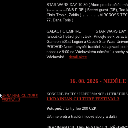
STAR WARS DAY 10:30 ( Akce pro dospělé i mál
)→→→→→DNB FIRE ( Secret guest (DE), Tao Maf
Chris Tropic, Zakilo )→→→→→AIRCROSS TECH
77, Dana Foris )
GALACTIC EMPIRE STAR WARS DAY 10:30 
fanoušků Hvězdných válek! Přidejte se k oslavá
Garrison 501st Legion a Czech Star Wars Univer
POCHOD Nesmí chybět tradiční zahajovací poc
sobotu v 9:00 na Václavském náměstí u sochy sv
Václavské…
detail akce
16. 08. 2026 - NEDĚLE
KONCERT / PARTY / PERFORMANCE / LITERATURA 
UKRAINIAN CULTURE FESTIVAL 3
Vstupné:
/ Entry fee 200 CZK
UA interpreti a tradiční lidové sbory a další
UKRAINIAN CULTURE FESTIVAL 3 PŘEDPR