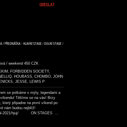
A / PŘEDNÁŠKA - HLAVNÍ STAGE / DOLNÍ STAGE /
dová / weekend 450 CZK
 MIKKIM, FORBIDDEN SOCIETY,
 NELLIQ, HOUBASS, CHOMBO, JOHN
ENICKS, JESSE, LEWIS P
em se potkáme s mýty, legendami a
 víkendu! Těšíme se na vás! Brzy
u, který připadne na první víkend po
ové nám budou nejblíž!
festival-2021/hjuj/ ON STAGES …