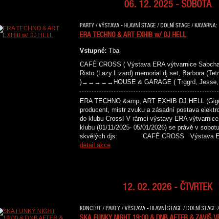
06. 12. 2025 - SOBOTA
PARTY / VÝSTAVA - HLAVNÍ STAGE / DOLNÍ STAGE / KAVÁRNA:
ERA TECHNO & ART EXHIB w/ DJ HELL
Vstupné:
Tba
CAFÉ CROSS ( Výstava ERA výtvarnice Sabc
Risto (Lazy Lizard) memorial dj set, Barbora (Tetr
)→→→→→HOUSE & GARAGE ( Trggrd, Jesse, Ka
ERA TECHNO &amp; ART EXHIB DJ HELL (Gigolo
producent, mistr zvuku a zásadní postava elektr
do klubu Cross! V rámci výstavy ERA výtvarnice
klubu (01/11/2025- 05/01/2026) se právě v sobot
skvělých djs: CAFÉ CROSS Výstava
detail akce
12. 02. 2026 - ČTVRTEK
KONCERT / PARTY / VÝSTAVA - HLAVNÍ STAGE / DOLNÍ STAGE 
SKA FUNKY NIGHT 19:00 & DNB AFTER & ZAVIŠ V