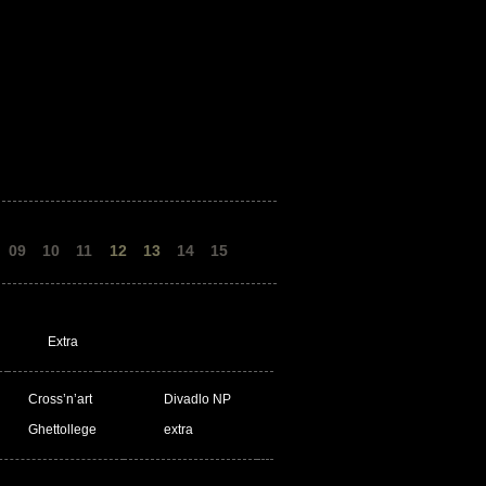
09
10
11
12
13
14
15
Extra
Cross’n’art
Divadlo NP
Ghettollege
extra