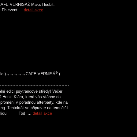
ÁŽ Maks Houbit:
ek Fb event …
detail akce
Peklo )→→→→→CAFE VERNISÁŽ (
 edici psytrancové středy! Večer
 Honzi Klára, která vás vtáhne do
 promění v pořádnou afterparty, kde na
g. Tentokrát se připravte na temnější
há v klidu! Tod …
detail akce