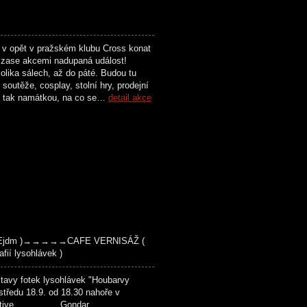
 v opět v pražském klubu Cross konat
zase akcemi nadupaná událost!
olika sálech, až do páté. Budou tu
soutěže, cosplay, stolní hry, prodejní
n tak namátkou, na co se…
detail akce
ie, Ejdm )→→→→→CAFE VERNISÁŽ (
fií lysohlávek )
avy fotek lysohlávek "Houbarvy
tředu 18.9. od 18.30 nahoře v
 True Detective Gondar