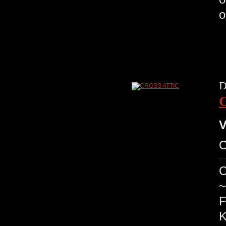
o
D
V
C
C
~
F
K