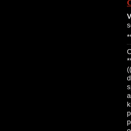
V
s
*
*
(
d
s
a
k
p
p
o