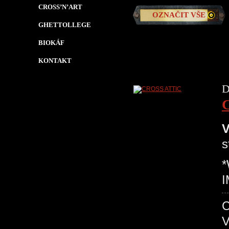
CROSS’N’ART
OZNAČIT VŠE
GHETTOLLEGE
BIOKÁF
KONTAKT
D
V
s
I
V