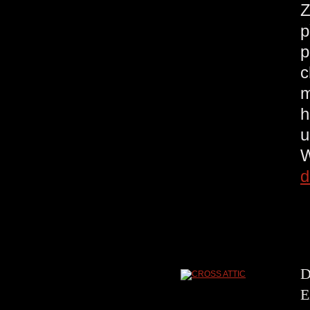
Z
p
p
c
m
h
u
W
d
D
E