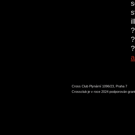
s
s
i
?
?
?
a
Cross Club Plynární 1096/23, Praha 7
Crossclub je v roce 2024 podporován grant