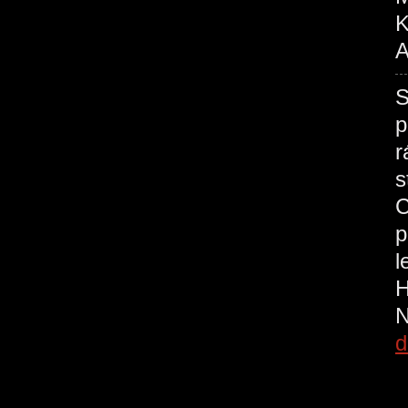
K
A
S
p
r
s
C
p
l
H
N
d