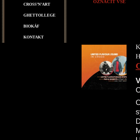
OZNAČIT VŠE
CROSS’N’ART
GHETTOLLEGE
BIOKÁF
KONTAKT
K
H
V
C
s
D
M
U