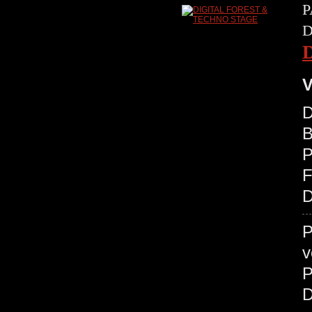
P
D
V
D
B
P
D
P
v
P
D