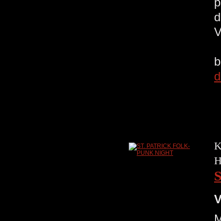
p
d
V
b
d
K
H
V
M