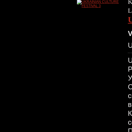
K
L
V
U
У
С
с
в
К
с
П