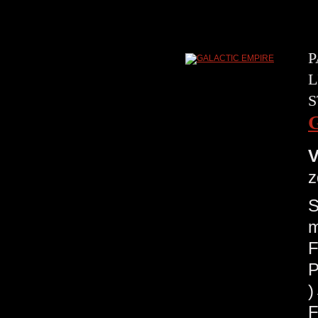
P
L
S
V
z
S
m
F
P
F