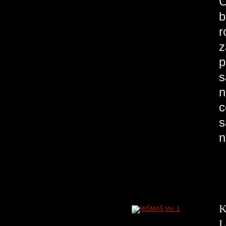
C
b
r
z
p
s
n
c
s
n
K
L