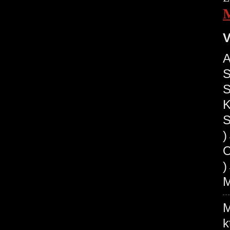
V
A
S
S
K
S
O
)
M
M
k