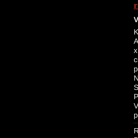
r
V
K
A
x
c
p
N
S
P
V
p
R