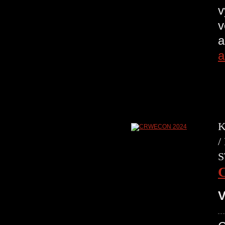
v
v
a
a
K
/
S
V