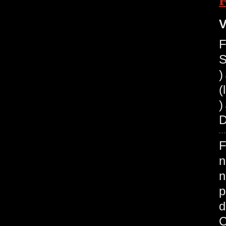
V
F
S
(
)
D
F
n
n
p
d
C