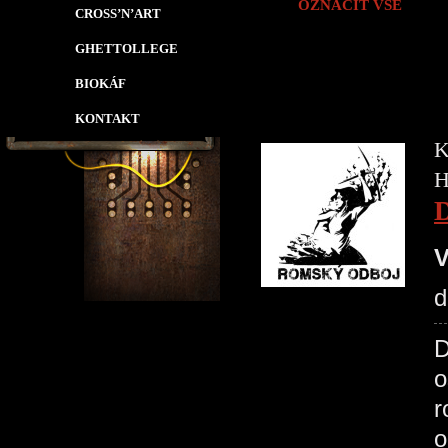
OZNAČIT VŠE
CROSS’N’ART
GHETTOLLEGE
BIOKÁF
KONTAKT
K
H
V
d
D
o
r
o