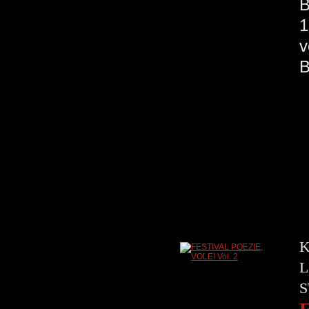
B
1
v
K
L
S