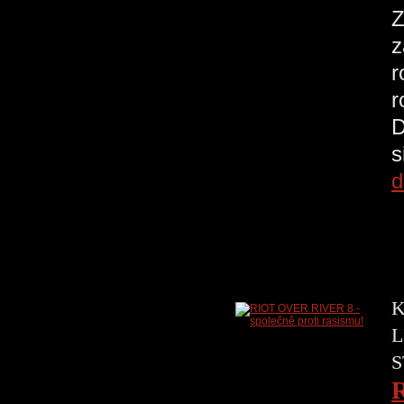
Z
z
r
r
D
s
d
K
L
S
R