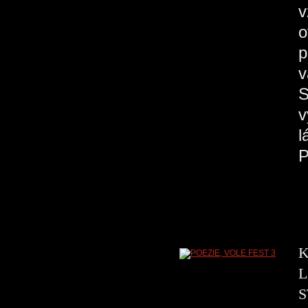
v
o
p
v
S
v
l
K
L
S