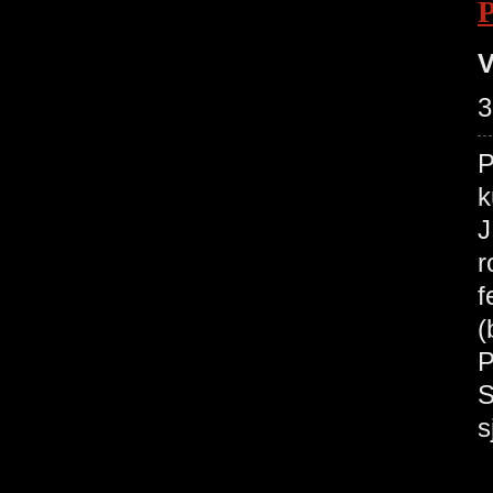
V
3
P
k
J
r
f
(
P
S
s