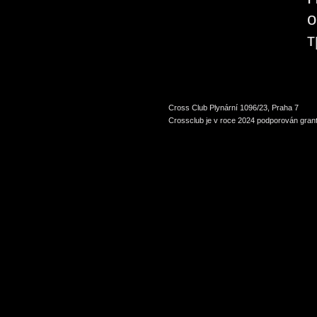
о
т
Cross Club Plynární 1096/23, Praha 7
Crossclub je v roce 2024 podporován grant