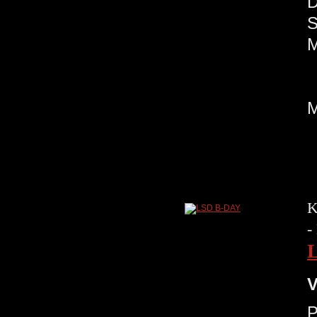
K
-
V
P