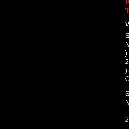
V
S
N
2
O