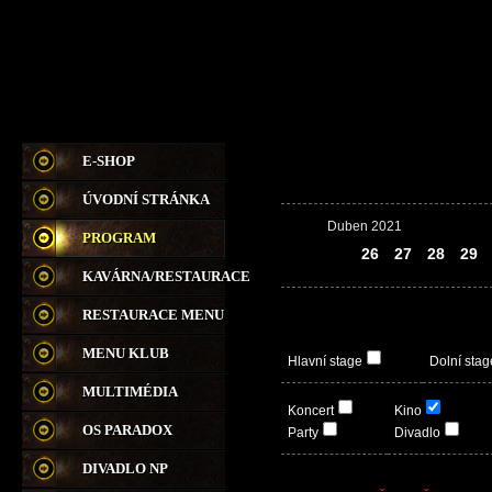
E-SHOP
ÚVODNÍ STRÁNKA
Duben 2021
PROGRAM
25
26
27
28
29
KAVÁRNA/RESTAURACE
RESTAURACE MENU
MENU KLUB
Hlavní stage
Dolní stag
MULTIMÉDIA
Koncert
Kino
OS PARADOX
Party
Divadlo
DIVADLO NP