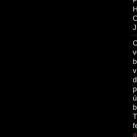
O
J
C
v
b
v
d
p
ú
b
T
a