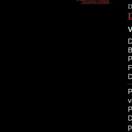
D
V
D
B
P
D
P
v
P
D
p