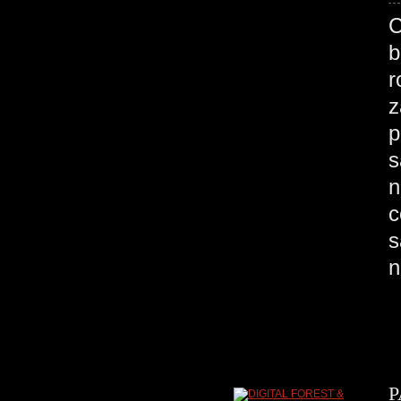
C
b
r
z
p
s
n
c
s
n
P