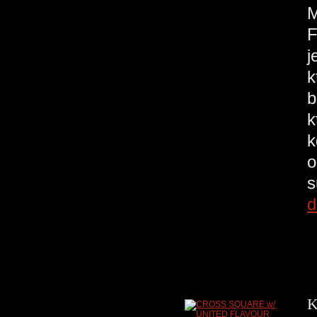
F
j
k
b
k
k
o
s
d
K