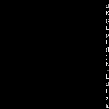
d
K
(
L
p
H
(
N
L
d
H
z
l