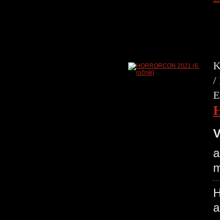
K
/
E
V
a
m
H
a