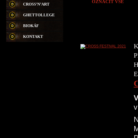
OZNAČIT VŠE
CROSS’N’ART
GHETTOLLEGE
BIOKÁF
KONTAKT
K
P
H
E
V
v
N
P