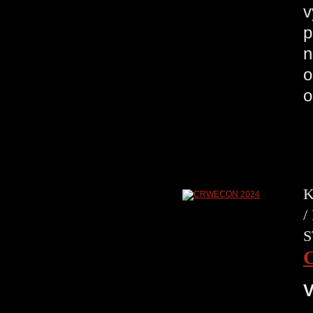
v
p
n
o
o
K
/
S
V