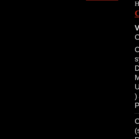
H
V
C
s
D
M
U
P