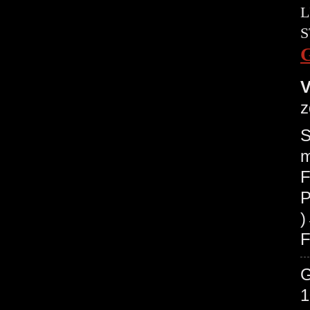
L
S
V
z
S
m
F
P
F
1