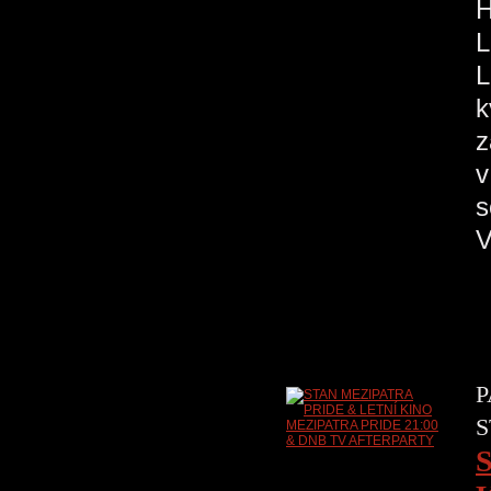
H
L
L
k
z
v
s
V
P
S