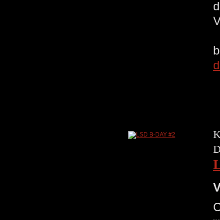
d
V
b
d
K
D
V
C