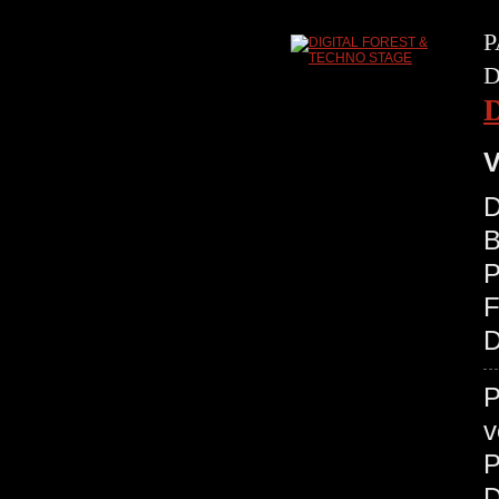
P
D
V
D
B
P
D
P
v
P
D