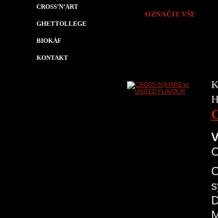
CROSS’N’ART
OZNAČIT VŠE
GHETTOLLEGE
BIOKÁF
KONTAKT
K
H
V
C
s
D
M