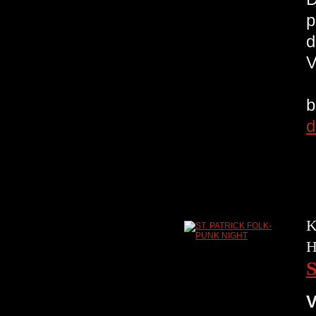
p
d
V
b
d
K
H
V