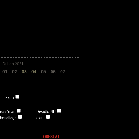
Duben 2021
01
02
03
04
05
06
07
Extra
ross’n’art
Divadlo NP
hettollege
extra