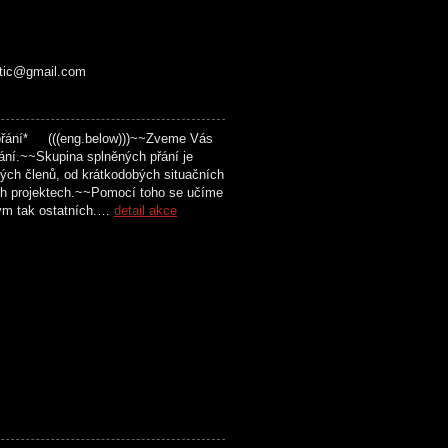
ttic@gmail.com
přání* (((eng.below)))~~Zveme Vás
ání.~~Skupina splněných přání je
svých členů, od krátkodobých situačních
ch projektech.~~Pomocí toho se učíme
vým tak ostatních.…
detail akce