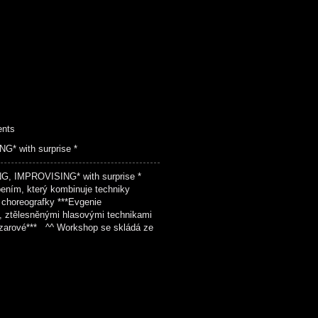
ents
 with surprise *
, IMPROVISING* with surprise *
ením, který kombinuje techniky
choreografky ***Evgenie
, ztělesněnými hlasovými technikami
zarové*** ^^ Workshop se skládá ze