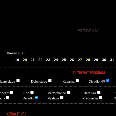
PROGRAM
Březen 2021
18
19
20
21
22
23
24
25
26
27
28
29
30
31
FILTROVAT PROGRAM
lavní stage
Dolní stage
Kavárna
Divadlo NP
oncert
Kino
Performance
Literatura
C
arty
Divadlo
Výstava
Přednáška
G
OZNAČIT VŠE