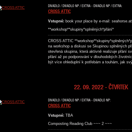
DIVADLO / DIVADLO NP / EXTRA - DIVADLO NP / EXTRA:
CROSS ATTIC
Vstupné:
book your place by e-mail: seahorse.a
**workshop**skupiny*splněných*přání*
CROSS ATTIC **workshop**skupiny*splněných*
na workshop a diskusi se Skupinou splněných př
otevřená skupina, která aktivně realizuje přání 
přání až po podporování v dlouhodobých životní
být více ohleduplní k potřebám a touhám, jak s
22. 09. 2022 - ČTVRTEK
DIVADLO / DIVADLO NP / EXTRA - DIVADLO NP:
CROSS ATTIC
Vstupné:
TBA
Composting Reading Club ~~~ 2 ~~~