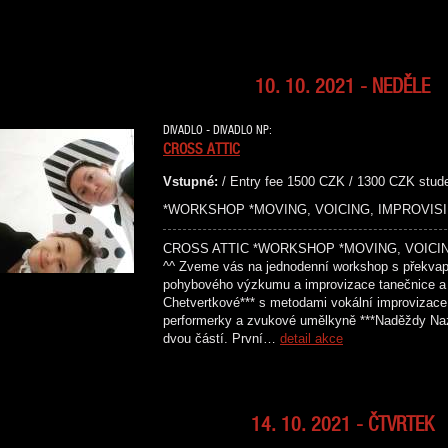
10. 10. 2021 - NEDĚLE
DIVADLO - DIVADLO NP:
CROSS ATTIC
Vstupné:
/ Entry fee 1500 CZK / 1300 CZK stud
*WORKSHOP *MOVING, VOICING, IMPROVISING*
CROSS ATTIC *WORKSHOP *MOVING, VOICING
^^ Zveme vás na jednodenní workshop s překvap
pohybového výzkumu a improvizace tanečnice a 
Chetvertkové*** s metodami vokální improvizace
performerky a zvukové umělkyně ***Naděždy Na
dvou částí. První…
detail akce
14. 10. 2021 - ČTVRTEK