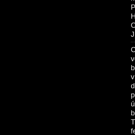
P
O
J
C
v
b
v
d
p
ú
b
T