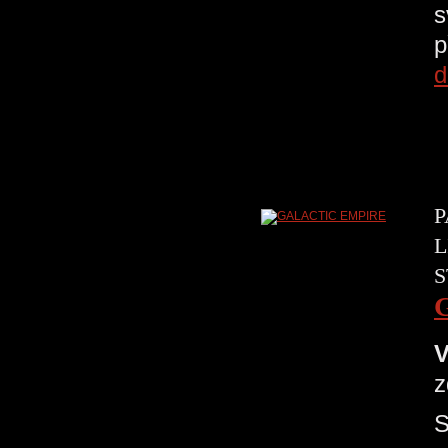
s
p
d
P
L
S
V
z
S