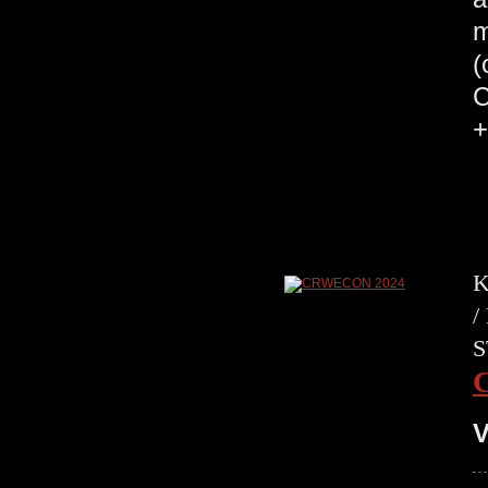
m
(
C
+
K
/
S
V