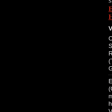
S
V
C
S
R
(
G
E
(
m
h
V