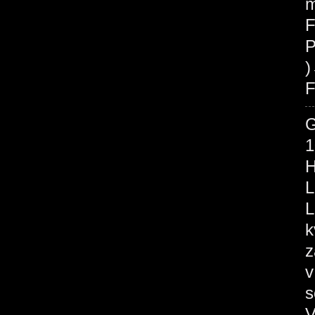
m
F
P
F
1
H
L
L
k
z
v
s
V