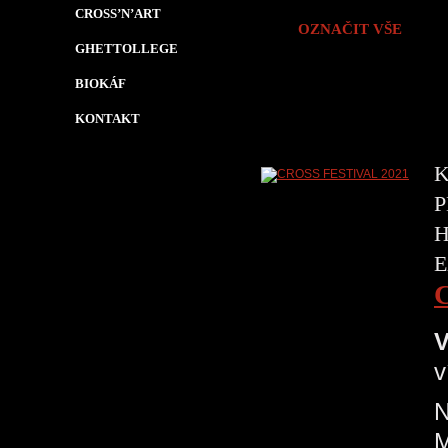
CROSS’N’ART
OZNAČIT VŠE
GHETTOLLEGE
BIOKÁF
KONTAKT
K
P
H
E
V
v
N