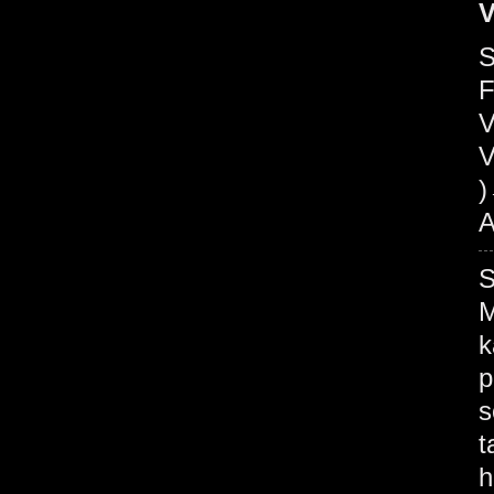
V
S
V
V
A
M
k
p
s
t
h