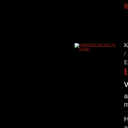
a
K
/
E
V
a
m
H
a