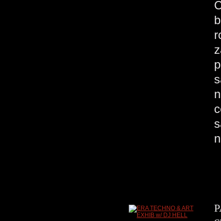
C
b
r
z
p
s
n
c
s
n
P