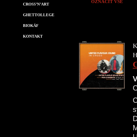
OZNAČIT VŠE
CROSS’N’ART
GHETTOLLEGE
BIOKÁF
KONTAKT
K
H
V
C
s
D
M
U