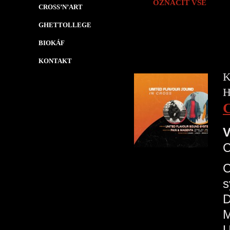
OZNAČIT VŠE
CROSS’N’ART
GHETTOLLEGE
BIOKÁF
KONTAKT
K
H
V
C
s
D
M
U