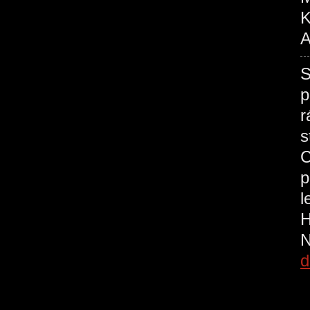
K
A
S
p
r
s
C
p
l
H
N
d