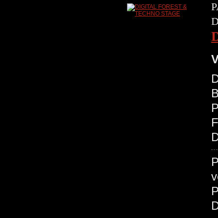
P
D
V
D
B
P
D
P
v
P
D