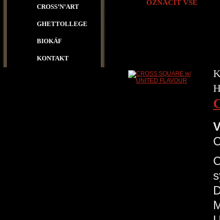
OZNAČIT VŠE
CROSS’N’ART
GHETTOLLEGE
BIOKÁF
KONTAKT
K
H
V
C
s
D
M
U