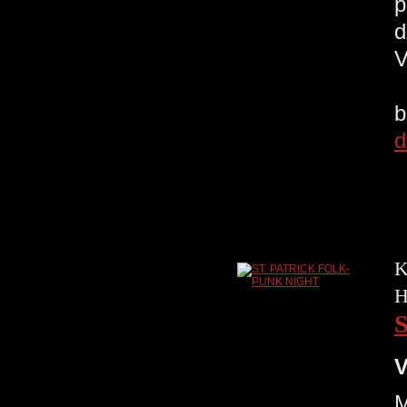
p
d
V
b
d
K
H
V
M