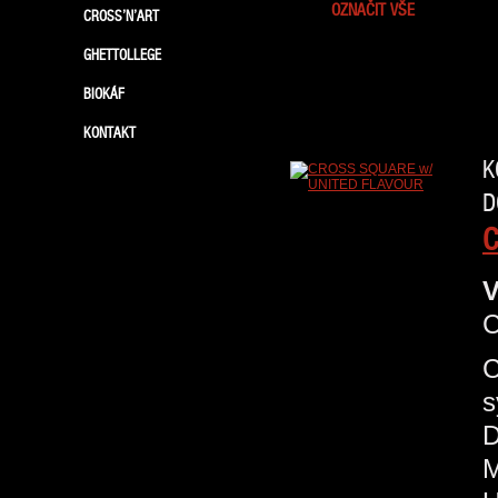
OZNAČIT VŠE
CROSS’N’ART
GHETTOLLEGE
BIOKÁF
KONTAKT
K
D
C
V
C
s
D
M