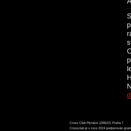
A
S
p
r
s
C
p
l
H
N
d
Cross Club Plynární 1096/23, Praha 7
Crossclub je v roce 2024 podporován grant