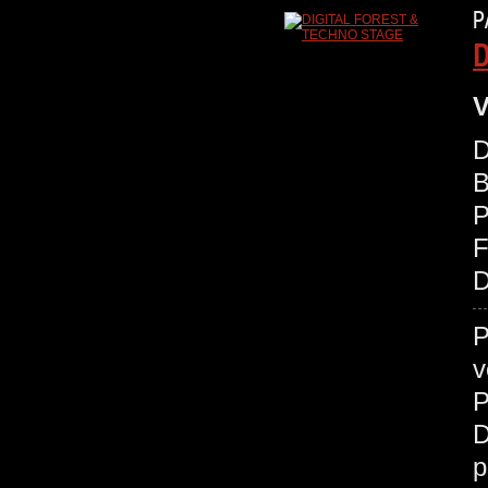
P
D
V
D
B
P
D
P
v
P
D
p