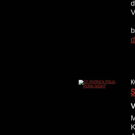
d
V
b
d
K
S
V
M
K