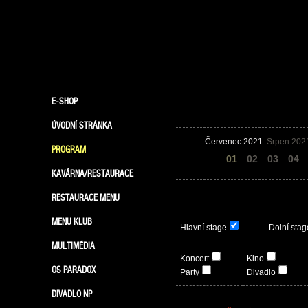
E-SHOP
ÚVODNÍ STRÁNKA
Červenec 2021
Srpen 202
PROGRAM
31
01
02
03
04
KAVÁRNA/RESTAURACE
RESTAURACE MENU
MENU KLUB
Hlavní stage
Dolní stag
MULTIMÉDIA
Koncert
Kino
OS PARADOX
Party
Divadlo
DIVADLO NP